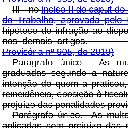
III - no
inciso II do caput d
do Trabalho, aprovada pelo 
hipótese de infração ao dispo
nos demais arti
Provisória nº 905, de 2019)
Parágrafo único. As mul
graduadas segundo a nature
intenção de quem a praticou
reincidência, oposição à fisca
prejuízo das penalidades previ
Parágrafo único. As multa
aplicadas sem prejuízo das p