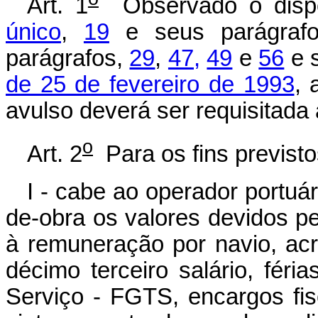
Art. 1
Observado o disp
único
,
19
e seus parágraf
parágrafos,
29
,
47,
49
e
56
e 
de 25 de fevereiro de 1993
, 
avulso deverá ser requisitada
o
Art. 2
Para os fins previstos
I - cabe ao operador portuá
de-obra os valores devidos pe
à remuneração por navio, acr
décimo terceiro salário, fér
Serviço - FGTS, encargos fis