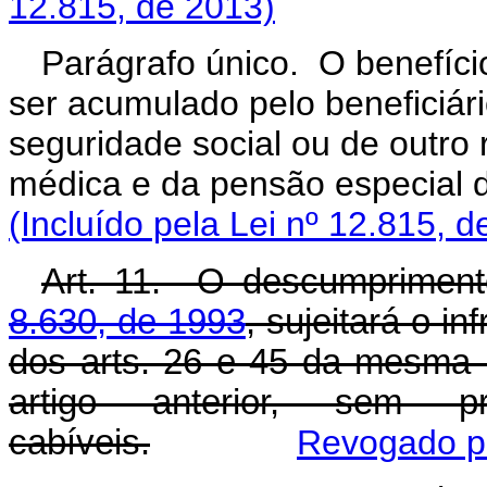
12.815, de 2013)
Parágrafo único. O benefício
ser acumulado pelo beneficiár
seguridade social ou de outro 
médica e da pensão especi
(Incluído pela Lei nº 12.815, d
Art. 11. O descumprimen
8.630, de 1993
, sujeitará o in
dos arts. 26 e 45 da mesma Le
artigo anterior, sem 
cabíveis.
Revogado pe