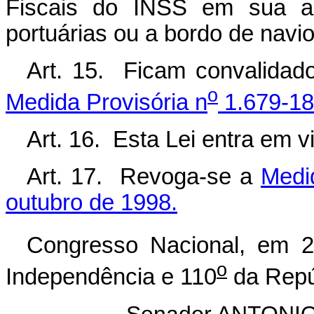
Fiscais do INSS em sua açã
portuárias ou a bordo de navio
Art. 15. Ficam convalidad
o
Medida Provisória n
1.679-18
Art. 16. Esta Lei entra em v
Art. 17. Revoga-se a
Medi
outubro de 1998.
Congresso Nacional, em 
o
Independência e 110
da Repú
Senador ANTON