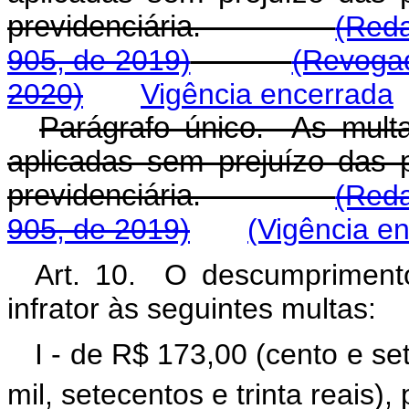
previdenciária.
(Reda
905, de 2019)
(Revogad
2020)
Vigência encerrada
Parágrafo único. As multa
aplicadas sem prejuízo das p
previdenciária.
(Reda
905, de 2019)
(Vigência e
Art. 10. O descumprimento
infrator às seguintes multas:
I - de R$ 173,00 (cento e se
mil, setecentos e trinta reais),