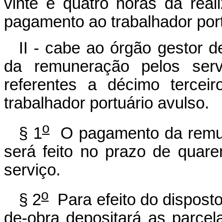
vinte e quatro horas da reali
pagamento ao trabalhador port
II - cabe ao órgão gestor 
da remuneração pelos serv
referentes a décimo terceir
trabalhador portuário avulso.
o
§ 1
O pagamento da remun
será feito no prazo de quare
serviço.
o
§ 2
Para efeito do disposto 
de-obra depositará as parcel