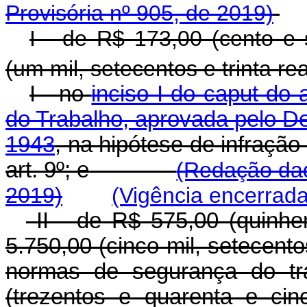
Provisória nº 905, de 2019)
I - de R$ 173,00 (cento e 
(um mil, setecentos e trinta re
I - no
inciso I do caput do 
do Trabalho, aprovada pelo De
1943
, na hipótese de infraçã
art. 9º; e
(Redação dad
2019)
(Vigência encerrada
II - de R$ 575,00 (quinhe
5.750,00 (cinco mil, setecento
normas de segurança do tra
(trezentos e quarenta e cin