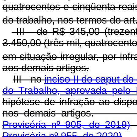
quatrocentos e cinqüenta reai
do trabalho, nos termos do art
III - de R$ 345,00 (treze
3.450,00 (três mil, quatrocento
em situação irregular, por inf
aos demais artigos.
III - no
inciso II do caput d
do Trabalho, aprovada pelo 
hipótese de infração ao dispo
nos demais arti
Provisória nº 905, de 2019)
Provisória nº 955, de 2020)