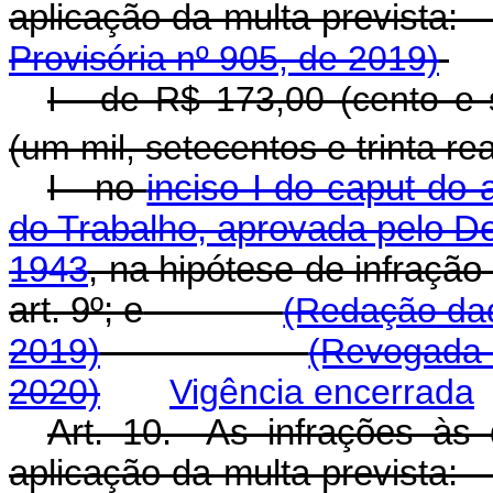
aplicação da multa pre
Provisória nº 905, de 2019)
I - de R$ 173,00 (cento e 
(um mil, setecentos e trinta re
I - no
inciso I do caput do 
do Trabalho, aprovada pelo De
1943
, na hipótese de infraçã
art. 9º; e
(Redação dad
2019)
(Revogada 
2020)
Vigência encerrada
Art. 10. As infrações às 
aplicação da multa pre