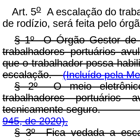
o
Art. 5
A escalação do traba
de rodízio, será feita pelo ór
§ 1º O Órgão Gestor de 
trabalhadores portuários av
que o trabalhador possa habi
escalação.
(Incluído pela M
§ 2º O meio eletrônic
trabalhadores portuários 
tecnicamente seguro
945, de 2020).
§ 3º Fica vedada a escal