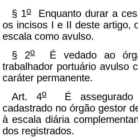
o
§ 1
Enquanto durar a cess
os incisos I e II deste artigo,
escala como avulso.
o
§ 2
É vedado ao órgão
trabalhador portuário avulso 
caráter permanente.
o
Art. 4
É assegurado ao
cadastrado no órgão gestor de
à escala diária complementa
dos registrados.