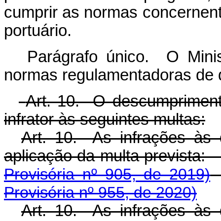
cumprir as normas concernent
portuário.
Parágrafo único. O Minis
normas regulamentadoras de 
Art. 10. O descumprimento
infrator às seguintes multas:
Art. 10. As infrações às 
aplicação da multa pre
Provisória nº 905, de 2019)
Provisória nº 955, de 2020)
Art. 10. As infrações às 