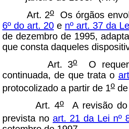
o
Art. 2
Os órgãos envol
6º do art. 20
e
nº art. 37 da L
de dezembro de 1995, adaptar
que consta daqueles dispositi
o
Art. 3
O requerim
continuada, de que trata o
ar
o
protocolizado a partir de 1
de 
o
Art. 4
A revisão do 
prevista no
art. 21 da Lei nº