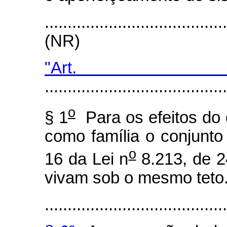
.......................................
(NR)
"Art. 
........................................
o
§ 1
Para os efeitos do
como família o conjunto
o
16 da Lei n
8.213, de 2
vivam sob o mesmo teto
........................................