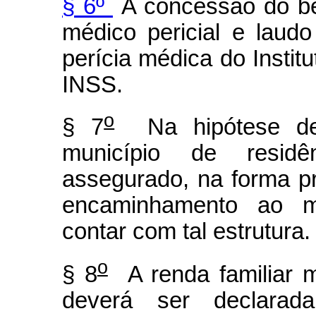
§ 6º
A concessão do ben
médico pericial e laudo
perícia médica do Instit
INSS.
o
§ 7
Na hipótese de 
município de residên
assegurado, na forma p
encaminhamento ao m
contar com tal estrutura.
o
§ 8
A renda familiar m
deverá ser declarad