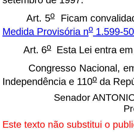
setembro de 1997.
o
Art. 5
Ficam convalidad
o
Medida Provisória n
1.599-50
o
Art. 6
Esta Lei entra em 
Congresso Nacional, em 3
o
Independência e 110
da Repú
Senador ANTON
Pr
Este texto não substitui o pu