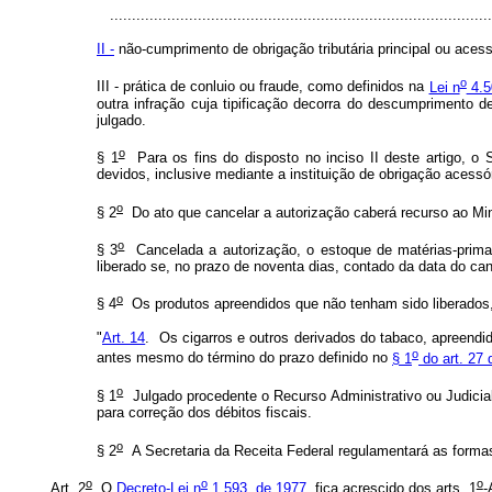
.......................................................................................
II -
não-cumprimento de obrigação tributária principal ou acess
o
III - prática de conluio ou fraude, como definidos na
Lei n
4.5
outra infração cuja tipificação decorra do descumprimento 
julgado.
o
§ 1
Para os fins do disposto no inciso II deste artigo, o 
devidos, inclusive mediante a instituição de obrigação acess
o
§ 2
Do ato que cancelar a autorização caberá recurso ao Mi
o
§ 3
Cancelada a autorização, o estoque de matérias-primas
liberado se, no prazo de noventa dias, contado da data do ca
o
§ 4
Os produtos apreendidos que não tenham sido liberados, 
"
Art. 14
. Os cigarros e outros derivados do tabaco, apreendid
o
antes mesmo do término do prazo definido no
§ 1
do art. 27 
o
§ 1
Julgado procedente o Recurso Administrativo ou Judicial, 
para correção dos débitos fiscais.
o
§ 2
A Secretaria da Receita Federal regulamentará as formas 
o
o
o
Art. 2
O
Decreto-Lei n
1.593, de 1977
, fica acrescido dos arts. 1
-