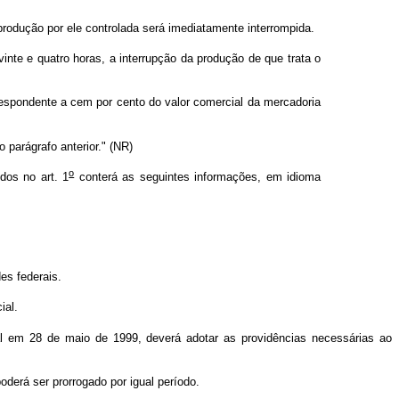
produção por ele controlada será imediatamente interrompida.
inte e quatro horas, a interrupção da produção de que trata o
orrespondente a cem por cento do valor comercial da mercadoria
 parágrafo anterior." (NR)
o
dos no art. 1
conterá as seguintes informações, em idioma
es federais.
ial.
al em 28 de maio de 1999, deverá adotar as providências necessárias ao
poderá ser prorrogado por igual período.