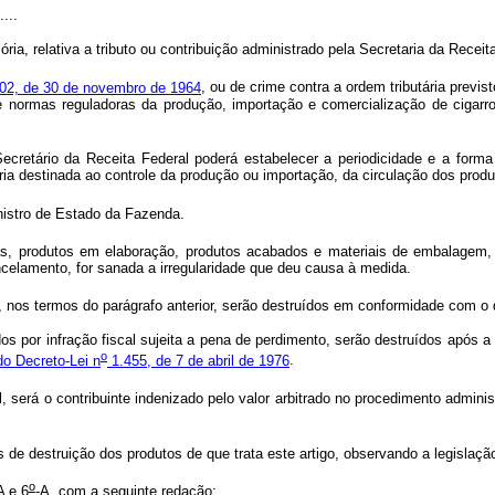
....
ória, relativa a tributo ou contribuição administrado pela Secretaria da Rece
02, de 30 de novembro de 1964
, ou de crime contra a ordem tributária previs
de normas reguladoras da produção, importação e comercialização de cigarr
Secretário da Receita Federal poderá estabelecer a periodicidade e a for
ória destinada ao controle da produção ou importação, da circulação dos prod
nistro de Estado da Fazenda.
, produtos em elaboração, produtos acabados e materiais de embalagem, 
ncelamento, for sanada a irregularidade que deu causa à medida.
nos termos do parágrafo anterior, serão destruídos em conformidade com o di
os por infração fiscal sujeita a pena de perdimento, serão destruídos após a 
o
do Decreto-Lei n
1.455, de 7 de abril de 1976
.
será o contribuinte indenizado pelo valor arbitrado no procedimento administr
de destruição dos produtos de que trata este artigo, observando a legislaçã
o
A e 6
-A, com a seguinte redação: