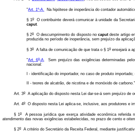
"
Art. 1º-A.
Na hipótese de inoperância do contador automático
o
§ 1
O contribuinte deverá comunicar à unidade da Secretaria 
caput
.
o
§ 2
O descumprimento do disposto no
caput
deste artigo en
produzida no período de inoperância, sem prejuízo da aplicaç
o
o
§ 3
A falta de comunicação de que trata o § 1
ensejará a ap
o
"
Art. 6
-A
. Sem prejuízo das exigências determinadas pelos
nacional:
I - identificação do importador, no caso de produto importado;
II - teores de alcatrão, de nicotina e de monóxido de carbono.
o
Art. 3
A aplicação do disposto nesta Lei dar-se-á sem prejuízo de ou
o
Art. 4
O disposto nesta Lei aplica-se, inclusive, aos produtores e 
o
§ 1
A pessoa jurídica que exerça atividade econômica referida 
atendimento das novas exigências estabelecidas, no prazo de cento e oiten
o
§ 2
A critério do Secretário da Receita Federal, mediante justificati