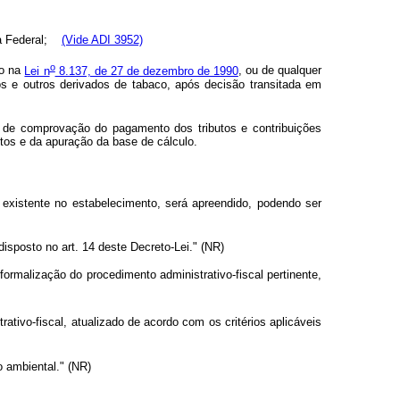
ita Federal;
(Vide ADI 3952)
o
to na
Lei n
8.137, de 27 de dezembro de 1990
, ou de qualquer
os e outros derivados de tabaco, após decisão transitada em
ma de comprovação do pagamento dos tributos e contribuições
utos e da apuração da base de cálculo.
existente no estabelecimento, será apreendido, podendo ser
sposto no art. 14 deste Decreto-Lei." (NR)
formalização do procedimento administrativo-fiscal pertinente,
ativo-fiscal, atualizado de acordo com os critérios aplicáveis
o ambiental." (NR)