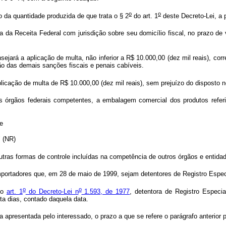
o
o
 da quantidade produzida de que trata o § 2
do art. 1
deste Decreto-Lei, a 
da Receita Federal com jurisdição sobre seu domicílio fiscal, no prazo de v
sejará a aplicação de multa, não inferior a R$ 10.000,00 (dez mil reais), c
ão das demais sanções fiscais e penais cabíveis.
licação de multa de R$ 10.000,00 (dez mil reais), sem prejuízo do disposto no
 órgãos federais competentes, a embalagem comercial dos produtos referi
 e
" (NR)
tras formas de controle incluídas na competência de outros órgãos e entidad
importadores que, em 28 de maio de 1999, sejam detentores de Registro Espec
o
o
no
art. 1
do Decreto-Lei n
1.593, de 1977
, detentora de Registro Especi
ta dias, contado daquela data.
va apresentada pelo interessado, o prazo a que se refere o parágrafo anterior 