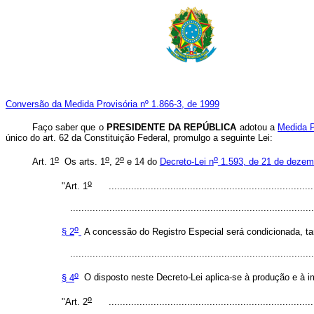
Conversão da Medida Provisória nº 1.866-3, de 1999
Faço saber que o
PRESIDENTE DA REPÚBLICA
adotou a
Medida P
único do art. 62 da Constituição Federal, promulgo a seguinte Lei:
o
o
o
o
Art. 1
Os arts. 1
, 2
e 14 do
Decreto-Lei n
1.593, de 21 de dezem
o
"Art. 1
.........................................................................
.......................................................................................
o
§ 2
A concessão do Registro Especial será condicionada, ta
.......................................................................................
o
§ 4
O disposto neste Decreto-Lei aplica-se à produção e à im
o
"Art. 2
.........................................................................