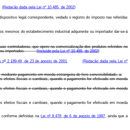
l.
(Redação dada pela Lei nº 10.485, de 2002)
positivo legal correspondente, vedado o registro do imposto nas referidas
dos mesmos do estabelecimento industrial adquirente ou importador dar-se-á
 suas controladoras, que opere na comercialização dos produtos referidos no
trial, ou importados.
(Incluído pela Lei nº 10.485, de 2002)
o
a n
2.189-49, de 23 de agosto de 2001
.
(Redação dada pela Lei nº
do, mediante pagamento em moeda estrangeira de livre conversibilidade, a:
 os efeitos fiscais e cambiais, quando o pagamento for efetivado em moeda
 os efeitos fiscais e cambiais, quando o pagamento for efetivado em moeda
 os efeitos fiscais e cambiais, quando o pagamento for efetivado em moeda
l, conforme definidas na
Lei n
º
9.478, de 6 de agosto de 1997
, ainda que a