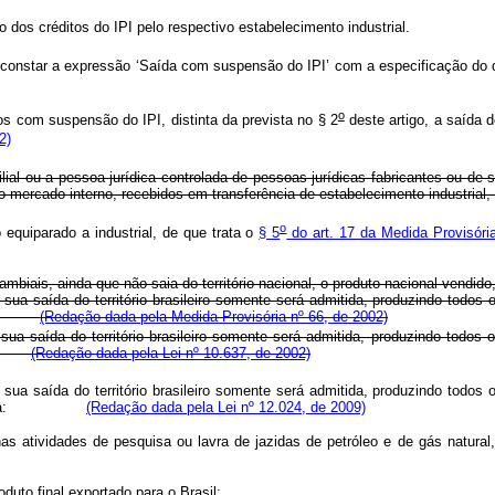
zação dos créditos do IPI pelo respectivo estabelecimento industria
constar a expressão ‘Saída com suspensão do IPI’ com a especificação do dis
o
s com suspensão do IPI, distinta da prevista no § 2
deste artigo, a saída 
2)
lial ou a pessoa jurídica controlada de pessoas jurídicas fabricantes ou de
no mercado interno, recebidos em transferência de estabelecimento indus
o
equiparado a industrial, de que trata o
§ 5
do art. 17 da Medida Provisóri
cambiais, ainda que não saia do território nacional, o produto nacional vendi
sua saída do território brasileiro somente será admitida, produzindo todos
 para:
(Redação dada pela Medida Provisória nº 66, de 2002)
ua saída do território brasileiro somente será admitida, produzindo todos
para:
(Redação dada pela Lei nº 10.637, de 2002)
ua saída do território brasileiro somente será admitida, produzindo todos
lizada para:
(Redação dada pela Lei nº 12.024, de 2009)
nas atividades de pesquisa ou lavra de jazidas de petróleo e de gás natura
oduto final exportado para o Brasil;