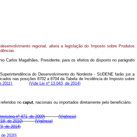
 desenvolvimento regional, altera a legislação do Imposto sobre Produtos
idências.
io Carlos Magalhães, Presidente, para os efeitos do disposto no parágrafo
Superintendência do Desenvolvimento do Nordeste - SUDENE farão jus a
ificados nas posições 8702 a 8704 da Tabela de Incidência do Imposto sobre
de 2011)
(Vide Lei nº 13.043, de 2014)
 referidos no
caput
, nacionais ou importados diretamente pelo beneficiário.
ovisória nº 471, de 2009)
(Vigência)
218, de 2010)
(Vigência)
73, de 2014)
 de 2020)