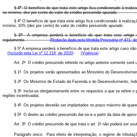
o
§ 4
O benefício de que trata este artigo fica condicionado à reali
no mínimo, dez por cento do valor do crédito presumido apur
§ 4º O benefício de que trata este artigo fica condicionado à reali
mínimo, 10% (dez por cento) do valor do crédito presumido apurado.
o
§ 5
A empresa perderá o benefício de que trata este artigo c
regulamento.
(Redação dada pela Medida Provisória nº 471, d
§ 5º A empresa perderá o benefício de que trata este artigo caso nã
(Incluído pela Lei nº 12.218, de 2010)
(Vigência)
Art. 2
º
O crédito presumido referido no artigo anterior somente será 
§ 1
º
Os projetos serão apresentados ao Ministério do Desenvolviment
§ 2
º
Os Ministros de Estado da Fazenda e do Desenvolvimento, Indúst
§ 3
º
Inclui-se obrigatoriamente entre os requisitos a que se refere o
regiões incentivadas.
§ 4
º
Os projetos deverão ser implantados no prazo máximo de quare
§ 5
º
O direito ao crédito presumido dar-se-á a partir da data de aprov
Art. 3
º
O crédito presumido de que trata o art. 1
º
não poderá ser usuf
Parágrafo único. Para efeito de interpretação, o regime de tributa