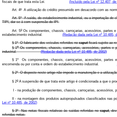
fiscais de que trata esta Lei.
(Incluído pela Lei nº 12.407, de
Art. 4
º
A utilização do crédito presumido em desacordo com as norm
Art. 5º A saída, do estabelecimento industrial, ou a importação de
TIPI, dar-se-á com suspensão do IPI.
o
Art. 5
Os componentes, chassis, carroçarias, acessórios, partes e 
estabelecimento industrial.
(Redação dada pela Lei nº 10.485, 
§ 1º O fabricante dos veículos referidos no
caput
ficará sujeito ao 
o
§ 1
Os componentes, chassis, carroçarias, acessórios, partes e 
industrial.
(Redação dada pela Lei nº 10.485, de 2002)
§ 1º Os componentes, chassis, carroçarias, acessórios, partes 
encomenda ou por conta e ordem do estabelecimento industrial.
§ 2º O disposto neste artigo não impede a manutenção e a utilizaç
o
§ 2
A suspensão de que trata este artigo é condicionada a que o prod
I - na produção de componentes, chassis, carroçarias, acessó
II - na montagem dos produtos autopropulsados classificados na
Lei nº 10.485, de 2002)
§ 3º Nas notas fiscais relativas às saídas referidas no
caput
, dev
referidas notas.