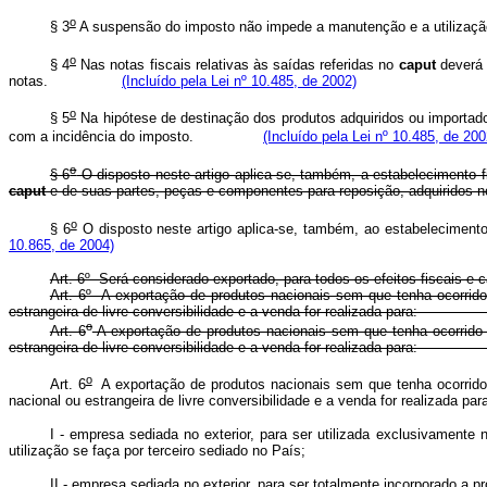
o
§ 3
A suspensão do imposto não impede a manutenção e a utili
o
§ 4
Nas notas fiscais relativas às saídas referidas no
caput
deverá 
notas.
(Incluído pela Lei nº 10.485, de 2002)
o
§ 5
Na hipótese de destinação dos produtos adquiridos ou importado
com a incidência do imposto.
(Incluído pela Lei nº 10.485, de 200
o
§ 6
O disposto neste artigo aplica-se, também, a estabelecimento fi
caput
e de suas partes, peças e componentes para reposição, adquiridos 
o
§ 6
O disposto neste artigo aplica-se, também, ao estabelecimento 
10.865, de 2004)
Art. 6º Será considerado exportado, para todos os efeitos fiscais e 
Art. 6º A exportação de produtos nacionais sem que tenha ocorrido 
estrangeira de livre conversibilidade e a venda for realizada
o
Art. 6
A exportação de produtos nacionais sem que tenha ocorrido s
estrangeira de livre conversibilidade e a venda for realizada 
o
Art. 6
A exportação de produtos nacionais sem que tenha ocorrido s
nacional ou estrangeira de livre conversibilidade e a venda for rea
I - empresa sediada no exterior, para ser utilizada exclusivamente 
utilização se faça por terceiro sediado no País;
II - empresa sediada no exterior, para ser totalmente incorporado a pr