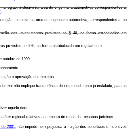
 na região, inclusive na área de engenharia automotiva, correspondentes a,
)
a região, inclusive na área de engenharia automotiva, correspondentes a, no
o
zação dos investimentos previstos no § 4
, na forma estabelecida em
ntos previstos no § 4º, na forma estabelecida em regulamento.
de outubro de 1999.
panhamento.
ntação e aprovação dos projetos.
ndustrial não implique transferência de empreendimento já instalado, para as
iver aquela data.
aráter regional relativos ao imposto de renda das pessoas jurídicas.
o de 2001
, não impede nem prejudica a fruição dos benefícios e incentivos