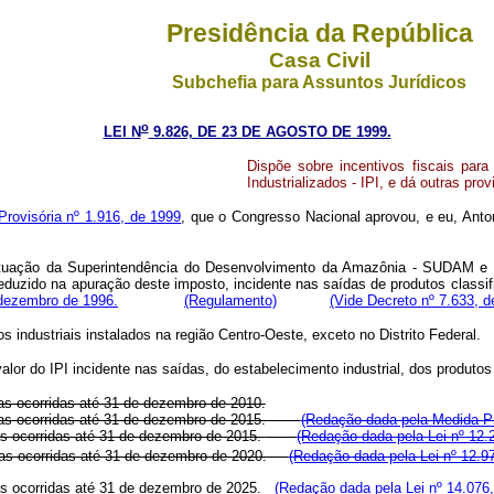
Presidência da República
Casa Civil
Subchefia para Assuntos Jurídicos
o
LEI N
9.826, DE 23 DE AGOSTO DE 1999.
Dispõe sobre incentivos fiscais para
Industrializados - IPI, e dá outras prov
rovisória nº 1.916, de 1999
, que o Congresso Nacional aprovou, e eu, Anton
atuação da Superintendência do Desenvolvimento da Amazônia - SUDAM e 
 deduzido na apuração deste imposto, incidente nas saídas de produtos class
dezembro de 1996.
(Regulamento)
(Vide Decreto nº 7.633, 
industriais instalados na região Centro-Oeste, exceto no Distrito Federal.
alor do IPI incidente nas saídas, do estabelecimento industrial, dos produtos
as ocorridas até 31 de dezembro de 2010.
aídas ocorridas até 31 de dezembro de 2015.
(Redação dada pela Medida Pr
as ocorridas até 31 de dezembro de 2015.
(Redação dada pela Lei nº 12.
ídas ocorridas até 31 de dezembro de 2020.
(Redação dada pela Lei nº 12.9
das ocorridas até 31 de dezembro de 2025.
(Redação dada pela Lei nº 14.076,