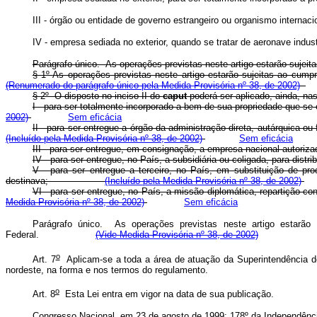
III - órgão ou entidade de governo estrangeiro ou organismo internac
IV - empresa sediada no exterior, quando se tratar de aeronave indust
Parágrafo único. As operações previstas neste artigo estarão sujeita
§ 1º
As operações previstas neste artigo estarão sujeitas ao 
(Renumerado do parágrafo único pela Medida Provisória nº 38, de 2002)
§ 2º O disposto no inciso II do
caput
poderá ser aplicado, ai
I - para ser totalmente incorporado a bem de sua propriedade q
2002)
Sem eficácia
II - para ser entregue a órgão da administração direta, autárquic
(Incluído pela Medida Provisória nº 38, de 2002)
Sem eficácia
III - para ser entregue, em consignação, a empresa nacional autoriza
IV - para ser entregue, no País, a subsidiária ou coligada, pa
V - para ser entregue a terceiro, no País, em substituição de p
destinava;
(Incluído pela Medida Provisória nº 38, de 2002)
VI - para ser entregue, no País, a missão diplomática, repart
Medida Provisória nº 38, de 2002)
Sem eficácia
Parágrafo único. As operações previstas neste artigo estarão s
Federal.
(Vide Medida Provisória nº 38, de 2002)
o
Art. 7
Aplicam-se a toda a área de atuação da Superintendência d
nordeste, na forma e nos termos do regulamento.
o
Art. 8
Esta Lei entra em vigor na data de sua publicação.
Congresso Nacional, em 23 de agosto de 1999; 178º da Independênci