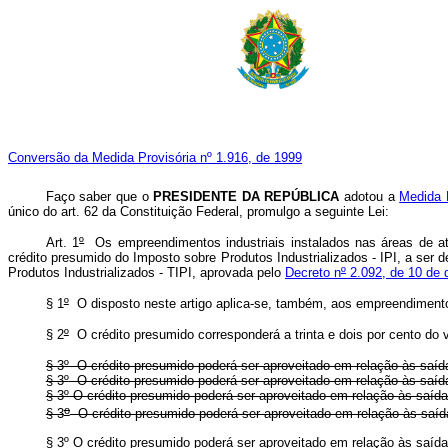
Conversão da Medida Provisória nº 1.916, de 1999
Faço saber que o
PRESIDENTE DA REPÚBLICA
adotou a
Medida P
único do art. 62 da Constituição Federal, promulgo a seguinte Lei:
Art. 1
º
Os empreendimentos industriais instalados nas áreas de 
crédito presumido do Imposto sobre Produtos Industrializados - IPI, a ser
Produtos Industrializados - TIPI, aprovada pelo
Decreto n
º
2.092, de 10 de 
§ 1
º
O disposto neste artigo aplica-se, também, aos empreendimentos 
§ 2
º
O crédito presumido corresponderá a trinta e dois por cento do v
§ 3º O crédito presumido poderá ser aproveitado em relação às saíd
§ 3º
O crédito presumido poderá ser aproveitado em relação às s
§ 3º O crédito presumido poderá ser aproveitado em relação às saíd
o
§ 3
O crédito presumido poderá ser aproveitado em relação às sa
§ 3º O crédito presumido poderá ser aproveitado em relação às saí