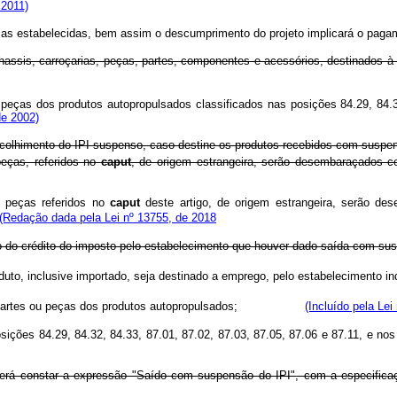
 2011)
as estabelecidas, bem assim o descumprimento do projeto implicará o pagam
 chassis, carroçarias, peças, partes, componentes e acessórios, destinados
peças dos produtos autopropulsados classificados nas posições 84.29, 84.3
de 2002)
recolhimento do IPI suspenso, caso destine os produtos recebidos com suspens
peças, referidos no
caput
, de origem estrangeira, serão desembaraçados c
e peças referidos no
caput
deste artigo, de origem estrangeira, serão d
(Redação dada pela Lei nº 13755, de 2018
ão do crédito do imposto pelo estabelecimento que houver dado saída com su
uto, inclusive importado, seja destinado a emprego, pelo estabelecimento ind
rios, partes ou peças dos produtos autopropulsados;
(Incluído pela Lei
s posições 84.29, 84.32, 84.33, 87.01, 87.02, 87.03, 87.05, 87.06 e 8
erá constar a expressão "Saído com suspensão do IPI", com a especificaçã