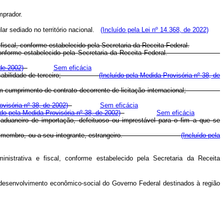
mprador.
lar sediado no território nacional.
(Incluído pela Lei nº 14.368, de 2022)
fiscal, conforme estabelecido pela Secretaria da Receita Federal.
e fiscal, conforme estabelecido pela Secretaria da Receita Federal.
 de 2002)
Sem eficácia
a responsabilidade de terceiro;
(Incluído pela Medida Provisória nº 38, de
ípios, em cumprimento de contrato decorrente de licitação internacional;
ovisória nº 38, de 2002)
Sem eficácia
ído pela Medida Provisória nº 38, de 2002)
Sem eficácia
aduaneiro de importação, defeituoso ou imprestável para o fim a que se
 o Brasil seja membro, ou a seu integrante, estrangeiro.
(Incluído pela
istrativa e fiscal, conforme estabelecido pela Secretaria da Receita
esenvolvimento econômico-social do Governo Federal destinados à região