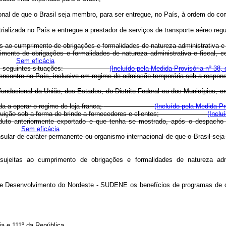
ional de que o Brasil seja membro, para ser entregue, no País, à ordem do co
rializada no País e entregue a prestador de serviços de transporte aéreo regu
s ao cumprimento de obrigações e formalidades de natureza administrativa e 
cumprimento de obrigações e formalidades de natureza administrativa 
Sem eficácia
nda, nas seguintes situações:
(Incluído pela Medida Provisória nº 38,
ue se encontre no País, inclusive em regime de admissão temporária sob 
a ou fundacional da União, dos Estados, do Distrito Federal ou dos Munic
da a operar o regime de loja franca;
(Incluído pela Medida Pr
ra distribuição sob a forma de brinde a fornecedores e clientes;
(Inclu
roduto anteriormente exportado e que tenha se mostrado, após o despacho 
Sem eficácia
ição consular de caráter permanente ou organismo internacional de que
ujeitas ao cumprimento de obrigações e formalidades de natureza admin
e Desenvolvimento do Nordeste - SUDENE os benefícios de programas de d
a e 111º da República.