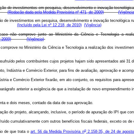
zação de investimentos em pesquisa, desenvolvimento e inovação tecnológica
ado.
(Redação dada pela Medida Provisória nº 471, de 2009)
(Vigência
zação de investimentos em pesquisa, desenvolvimento e inovação tecnológica n
(Incluído pela Lei nº 12.218, de 2010)
(Vigência)
aso não comprove junto ao Ministério da Ciência e Tecnologia a reali
e 2009)
(Vigência)
o comprove no Ministério da Ciência e Tecnologia a realização dos investime
usufruído pelos contribuintes cujos projetos hajam sido apresentados até 31 
o, Indústria e Comércio Exterior, para fins de avaliação, aprovação e acom
ria e Comércio Exterior fixarão, em ato conjunto, os requisitos para aprese
 parágrafo anterior a exigência de que a instalação de novo empreendimento i
nta e dois meses, contado da data de sua aprovação.
ação do projeto, alcançando, inclusive, o período de apuração do IPI que cont
ruído cumulativamente com outros benefícios fiscais federais, exceto os de c
o
ção de que trata o
art. 56 da Medida Provisória n
2.158-35, de 24 de agost