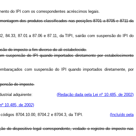
ento do IPI com os correspondentes acréscimos legais.
 à montagem dos produtos classificados nas posições 8701 a 8705 e 8711 da
2, 84.33, 87.01 a 87.06 e 87.11, da TIPI, sairão com suspensão do IPI do
ão do imposto a fim diverso do ali estabelecido.
om suspensão do IPI quando importados diretamente por estabelecimento
esembaraçados com suspensão do IPI quando importados diretamente, por
spensão do imposto.
ustrial adquirente:
(Redação dada pela Lei nº 10.485, de 2002)
 nº 10.485, de 2002)
7.11, e nos códigos 8704.10.00, 8704.2 e 8704.3, da TIPI.
(Incluído pela
o do dispositivo legal correspondente, vedado o registro do imposto nas