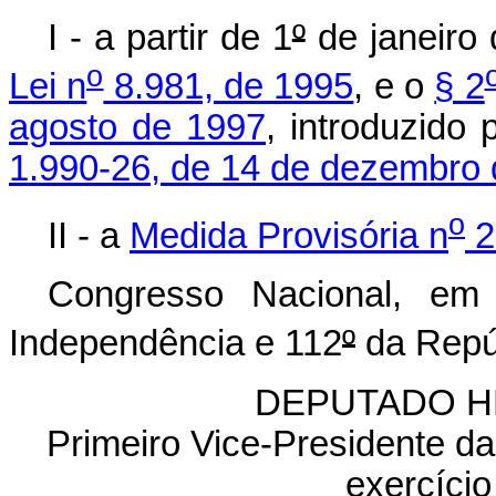
I - a partir de 1
º
de janeiro
o
Lei n
8.981, de 1995
, e o
§ 2
agosto de 1997
, introduzido
1.990-26, de 14 de dezembro 
o
II - a
Medida Provisória n
2
Congresso Nacional, em
Independência e 112
º
da Repú
DEPUTADO H
Primeiro Vice-Presidente d
exercício