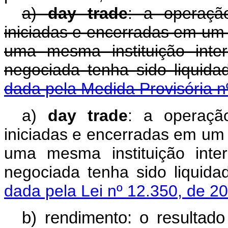
a)
day trade
: a operaçã
iniciadas e encerradas em u
uma mesma instituição inte
negociada tenha sido liquida
dada pela Medida Provisória n
a)
day trade
: a operaçã
iniciadas e encerradas em u
uma mesma instituição inte
negociada tenha sido liquida
dada pela Lei nº 12.350, de 2
b) rendimento: o resultad