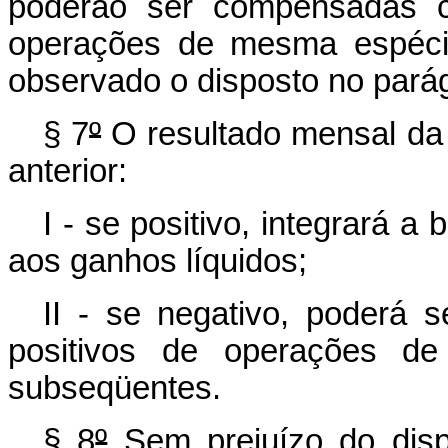
poderão ser compensadas c
operações de mesma espéci
observado o disposto no parág
§ 7
º
O resultado mensal da
anterior:
I - se positivo, integrará a
aos ganhos líquidos;
II - se negativo, poderá
positivos de operações de
subseqüentes.
§ 8
º
Sem prejuízo do disp