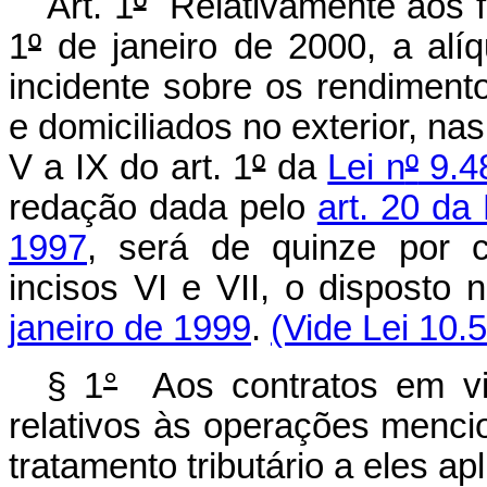
Art. 1
º
Relativamente aos fa
1
º
de janeiro de 2000, a alí
incidente sobre os rendimento
e domiciliados no exterior, nas
V a IX do art. 1
º
da
Lei n
º
9.4
redação dada pelo
art. 20 da 
1997
, será de quinze por 
incisos VI e VII, o disposto
janeiro de 1999
.
(Vide Lei 10.
§ 1
°
Aos contratos em vi
relativos às operações mencio
tratamento tributário a eles ap