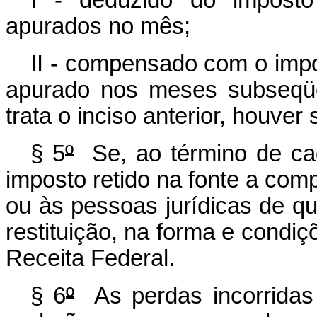
I - deduzido do imposto
apurados no mês;
II - compensado com o impo
apurado nos meses subseqüe
trata o inciso anterior, houver
§ 5
º
Se, ao término de cad
imposto retido na fonte a comp
ou às pessoas jurídicas de que
restituição, na forma e condiç
Receita Federal.
§ 6
º
As perdas incorrida