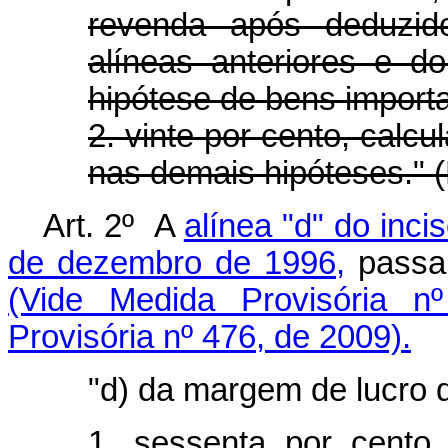
revenda após deduzido
alíneas anteriores e d
hipótese de bens import
2. vinte por cento, calc
nas demais hipóteses." 
Art. 2º A
alínea "d" do incis
de dezembro de 1996,
passa 
(Vide Medida Provisória n
Provisória nº 476, de 2009).
"d) da margem de lucro 
1. sessenta por cento