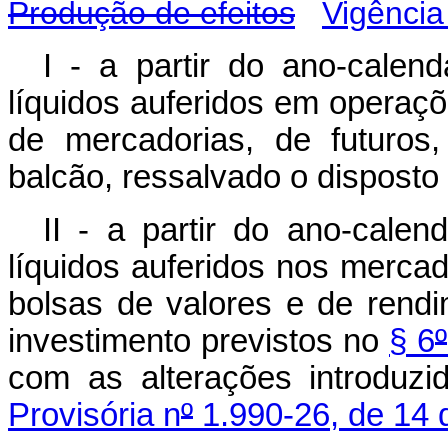
Produção de efeitos
Vigência
I - a partir do ano-cale
líquidos auferidos em operaçõ
de mercadorias, de futuro
balcão, ressalvado o disposto n
II - a partir do ano-cale
líquidos auferidos nos merca
bolsas de valores e de rend
investimento previstos no
§ 6
º
com as alterações introduz
Provisória n
º
1.990-26, de 14 