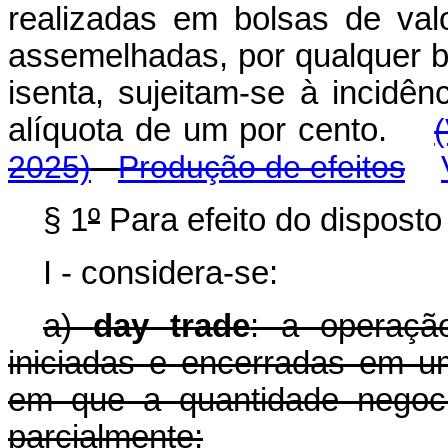
realizadas em bolsas de val
assemelhadas, por qualquer ben
isenta, sujeitam-se à incidê
alíquota de um por cento.
2025)
Produção de efeitos
§ 1
º
Para efeito do disposto 
I - considera-se:
a)
day trade
: a operaçã
iniciadas e encerradas em 
em que a quantidade negocia
parcialmente;