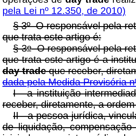
pela Lei nº 12.350, de 2010)
§ 3º O responsável pela re
que trata este artigo é:
o
§ 3
O responsável pela ret
que trata este artigo é a inst
day trade
que receber, direta
dada pela Medida Provisória n
I - a instituição intermed
receber, diretamente, a ordem 
II - a pessoa jurídica, vinc
de liquidação, compensação