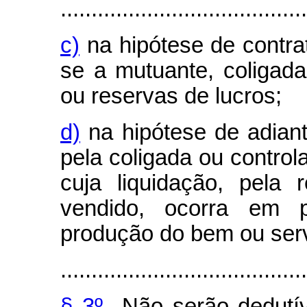
........................................
c)
na hipótese de contr
se a mutuante, coligada
ou reservas de lucros;
d)
na hipótese de adian
pela coligada ou control
cuja liquidação, pela
vendido, ocorra em p
produção do bem ou serv
........................................
§ 3
º
Não serão dedutíve