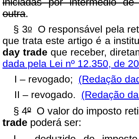
iniciadas por intermédio d
outra
.
o
§ 3
O responsável pela ret
que trata este artigo é a inst
day trade
que receber, direta
dada pela Lei nº 12.350, de 2
I – revogado;
(Redação dad
II – revogado.
(Redação dad
§ 4
º
O valor do imposto ret
trade
poderá ser: