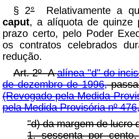
§ 2
°
Relativamente a qua
caput
, a alíquota de quinze
prazo certo, pelo Poder Exec
os contratos celebrados du
redução.
Art. 2º A
alínea "d" do incis
de dezembro de 1996,
passa 
(Revogado pela Medida Provis
pela Medida Provisória nº 476
"d) da margem de lucro 
1. sessenta por cento