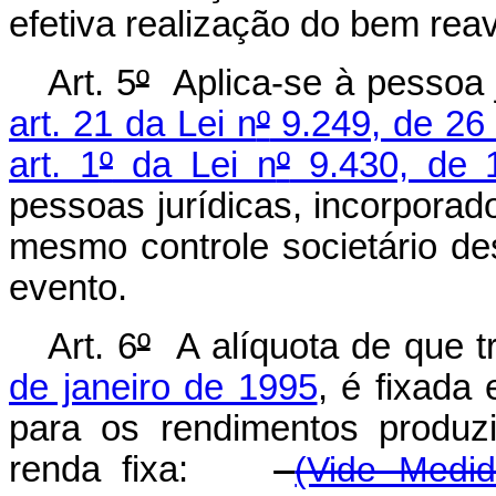
efetiva realização do bem reav
Art. 5
º
Aplica-se à pessoa j
art. 21 da Lei n
º
9.249, de 26
art. 1
º
da Lei n
º
9.430, de 
pessoas jurídicas, incorporad
mesmo controle societário de
evento.
Art. 6
º
A alíquota de que t
de janeiro de 1995
, é fixada
para os rendimentos produzi
renda fixa:
(Vide Medid