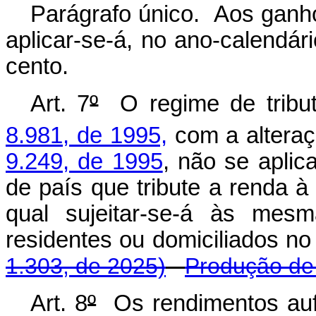
Parágrafo único. Aos ganhos
aplicar-se-á, no ano-calendár
cento.
Art. 7
º
O regime de tribut
8.981, de 1995,
com a alteraç
9.249, de 1995
, não se aplic
de país que tribute a renda à a
qual sujeitar-se-á às mesm
residentes ou domiciliados 
1.303, de 2025)
Produção de 
Art. 8
º
Os rendimentos auf