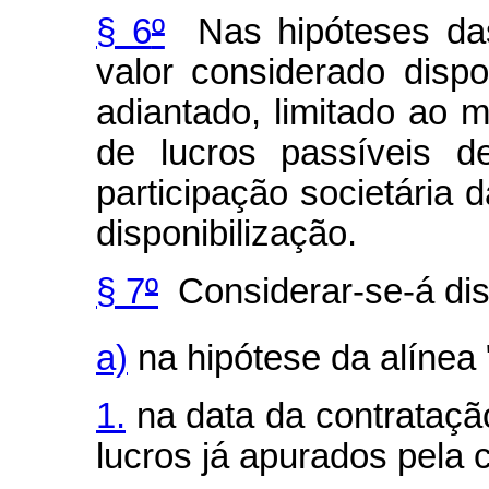
§ 6
º
Nas hipóteses das 
valor considerado disp
adiantado, limitado ao 
de lucros passíveis de
participação societária
disponibilização.
§ 7
º
Considerar-se-á disp
a)
na hipótese da alínea 
1.
na data da contrataçã
lucros já apurados pela 