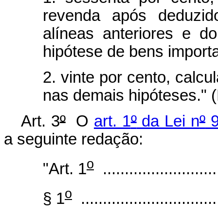
revenda após deduzido
alíneas anteriores e d
hipótese de bens import
2. vinte por cento, calc
nas demais hipóteses." 
Art. 3
º
O
art. 1
º
da Lei n
º
9
a seguinte redação:
o
"Art. 1
...........................
o
§ 1
................................