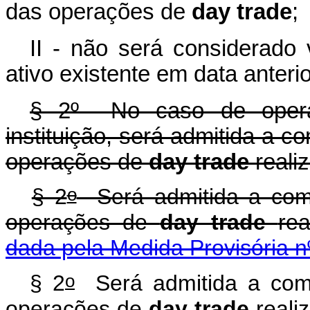
das operações de
day trade
;
II - não será considerado
ativo existente em data anterio
§ 2º No caso de opera
instituição, será admitida a 
operações de
day trade
reali
o
§ 2
Será admitida a com
operações de
day trade
re
dada pela Medida Provisória n
o
§ 2
Será admitida a comp
operações de
day trade
real