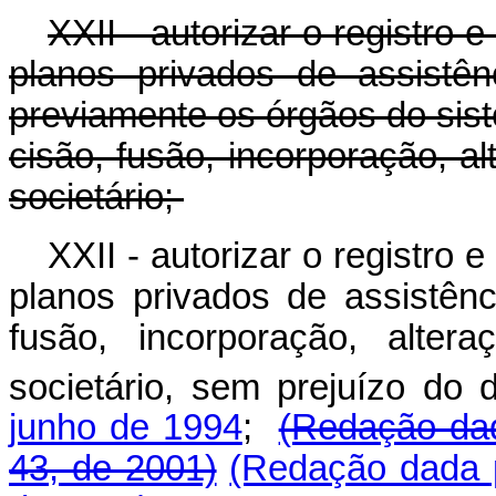
XXII - autorizar o registro
planos privados de assistê
previamente os órgãos do sis
cisão, fusão, incorporação, al
societário;
XXII - autorizar o registro
planos privados de assistên
fusão, incorporação, alter
societário, sem prejuízo do
junho de 1994
;
(Redação dad
43, de 2001)
(Redação dada p