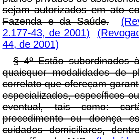
sejam autorizados em ato co
Fazenda e da Saúde.
(Re
2.177-43, de 2001)
(Revogad
44, de 2001)
§ 4º Estão subordinados 
quaisquer modalidades de pl
correlato que ofereçam garant
especializados, específicos ou 
eventual, tais como: car
procedimento ou doença es
cuidados domiciliares, dentr