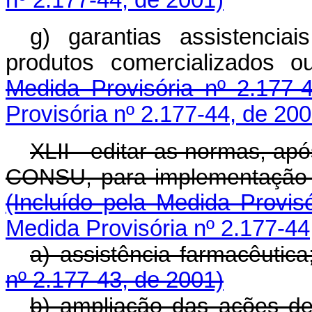
g) garantias assistencia
produtos comercializados o
Medida Provisória nº 2.177-
Provisória nº 2.177-44, de 200
XLII - editar as normas, apó
CONSU, para implementação 
(Incluído pela Medida Provis
Medida Provisória nº 2.177-44
a) assistência farmacêuti
nº 2.177-43, de 2001)
b) ampliação das ações 