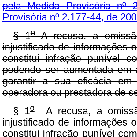
pela Medida Provisória nº 
Provisória nº 2.177-44, de 200
o
§ 1
A recusa, a omissão
injustificado de informações
constitui infração punível c
podendo ser aumentada em a
garantir a sua eficácia em
operadora ou prestadora de s
o
§ 1
A recusa, a omissão
injustificado de informações
constitui infração punível co