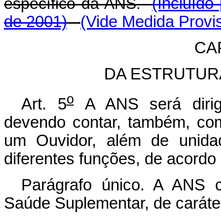
específico da ANS.
(Incluído
de 2001)
(Vide Medida Provis
CAP
DA ESTRUTUR
o
Art. 5
A ANS será dirig
devendo contar, também, co
um Ouvidor, além de unidad
diferentes funções, de acordo
Parágrafo único. A ANS 
Saúde Suplementar, de caráte