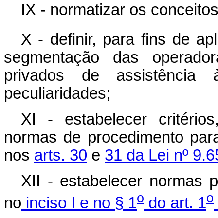
IX - normatizar os conceito
X - definir, para fins de a
segmentação das operador
privados de assistência
peculiaridades;
XI - estabelecer critério
normas de procedimento para
nos
arts. 30
e
31 da Lei nº 9.
XII - estabelecer normas p
o
o
no
inciso I e no § 1
do art. 1