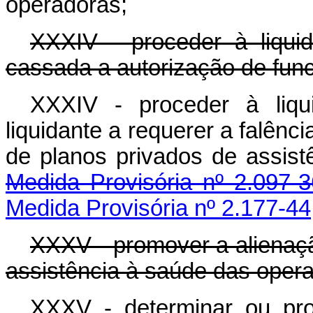
operadoras;
XXXIV - proceder à liqui
cassada a autorização de fu
XXXIV - proceder à liqui
liquidante a requerer a falênci
de planos privados de assis
Medida Provisória nº 2.097-
Medida Provisória nº 2.177-44
XXXV - promover a alienaçã
assistência à saúde das ope
XXXV - determinar ou pro