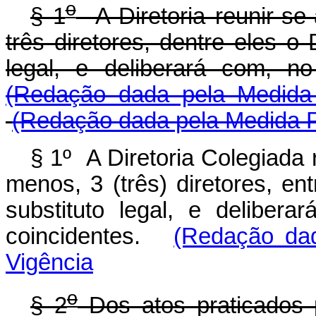
o
§ 1
A Diretoria reunir-se
três diretores, dentre eles o 
legal, e deliberará com, n
(Redação dada pela Medida 
(Redação dada pela Medida Pr
§ 1º A Diretoria Colegiada 
menos, 3 (três) diretores, en
substituto legal, e deliber
coincidentes.
(Redação dad
Vigência
o
§ 2
Dos atos praticados 