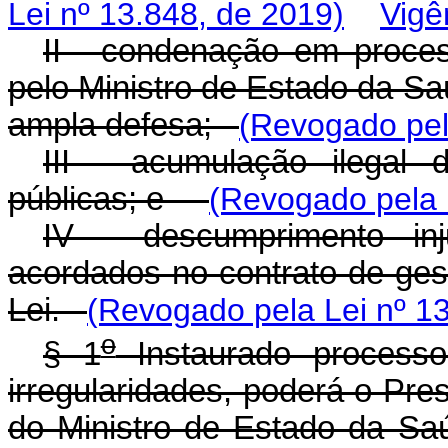
Lei nº 13.848, de 2019)
Vigê
II - condenação em process
pelo Ministro de Estado da Sa
ampla defesa;
(Revogado pel
III - acumulação ilegal
públicas; e
(Revogado pela 
IV - descumprimento inj
acordados no contrato de gest
Lei.
(Revogado pela Lei nº 1
o
§ 1
Instaurado processo
irregularidades, poderá o Pres
do Ministro de Estado da Saú