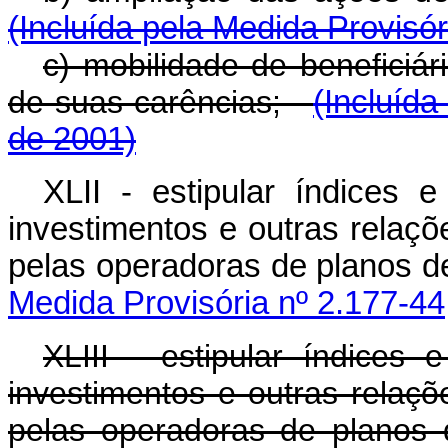
(Incluída pela Medida Provisór
c) mobilidade de beneficiár
de suas carências;
(Incluída
de 2001)
XLII - estipular índices 
investimentos e outras relaç
pelas operadoras de planos d
Medida Provisória nº 2.177-44
XLIII - estipular índices
investimentos e outras relaç
pelas operadoras de planos