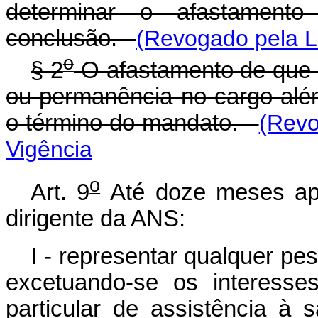
determinar o afastamento 
conclusão.
(Revogado pela L
o
§ 2
O afastamento de que t
ou permanência no cargo além
o término do mandato.
(Revo
Vigência
o
Art. 9
Até doze meses ap
dirigente da ANS:
I - representar qualquer pe
excetuando-se os interesses
particular de assistência à