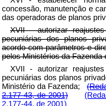
concessão, manutenção e can
das operadoras de planos priv
XVII - autorizar reajuste
pecuniárias dos planos pri
acordo com parâmetros e dire
pelos Ministérios da Fazenda
XVII - autorizar reajuste
pecuniárias dos planos privad
Ministério da Fazenda;
(Reda
2.177-43, de 2001)
(Reda
2.177-44, de 2001)