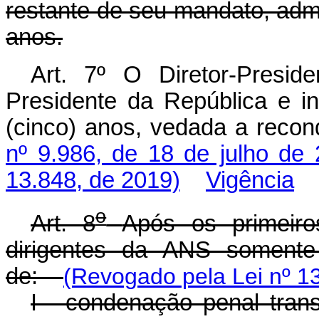
restante de seu mandato, adm
anos.
Art. 7º O Diretor-Presi
Presidente da República e i
(cinco) anos, vedada a reco
nº 9.986, de 18 de julho de 
13.848, de 2019)
Vigência
o
Art. 8
Após os primeiro
dirigentes da ANS somente
de:
(Revogado pela Lei nº 1
I - condenação penal tran