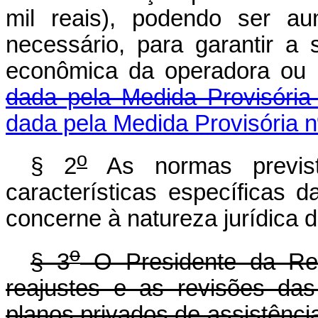
mil reais), podendo ser a
necessário, para garantir a
econômica da operadora ou 
dada pela Medida Provisória
dada pela Medida Provisória n
o
§ 2
As normas previst
características específicas 
concerne à natureza jurídica d
o
§ 3
O Presidente da Rep
reajustes e as revisões das
planos privados de assistência