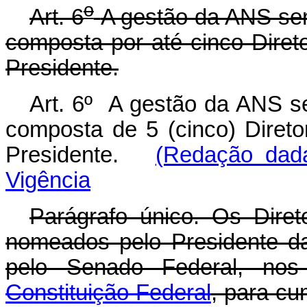
o
Art. 6
A gestão da ANS será
composta por até cinco Diret
Presidente.
Art. 6º A gestão da ANS se
composta de 5 (cinco) Direto
Presidente.
(Redação dada
Vigência
Parágrafo único. Os Direto
nomeados pelo Presidente d
pelo Senado Federal, no
Constituição Federal
, para cu