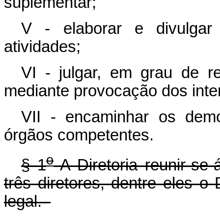
suplementar;
V - elaborar e divulgar 
atividades;
VI - julgar, em grau de r
mediante provocação dos inte
VII - encaminhar os dem
órgãos competentes.
o
§ 1
A Diretoria reunir-se
três diretores, dentre eles o 
legal.