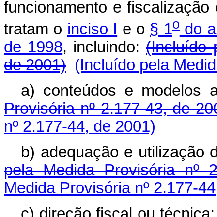
funcionamento e fiscalização
o
tratam o
inciso I
e o
§ 1
do ar
de 1998
, incluindo:
(Incluído
de 2001)
(Incluído pela Medid
a) conteúdos e modelos a
Provisória nº 2.177-43, de 20
nº 2.177-44, de 2001)
b) adequação e utilização
pela Medida Provisória nº 
Medida Provisória nº 2.177-44
c) direção fiscal ou técnic