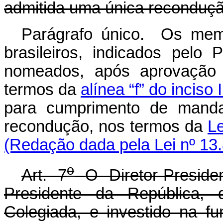
admitida uma única reconduçã
Parágrafo único. Os memb
brasileiros, indicados pelo
nomeados, após aprovação 
termos da
alínea “f” do inciso 
para cumprimento de manda
recondução, nos termos da
Le
(Redação dada pela Lei nº 13
o
Art. 7
O Diretor-Presid
Presidente da República, 
Colegiada, e investido na f