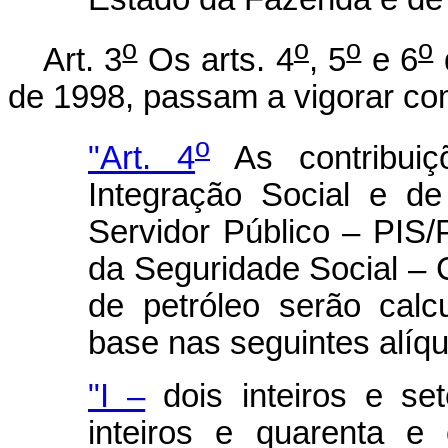
o
o
o
o
Art. 3
Os arts. 4
, 5
e 6
de 1998, passam a vigorar co
o
"Art. 4
As contribui
Integração Social e d
Servidor Público – PIS
da Seguridade Social – C
de petróleo serão calc
base nas seguintes alíqu
"I –
dois inteiros e se
inteiros e quarenta e