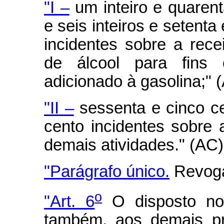
"I –
um inteiro e quarent
e seis inteiros e setenta
incidentes sobre a rece
de álcool para fins 
adicionado à gasolina;" 
"II –
sessenta e cinco ce
cento incidentes sobre 
demais atividades." (AC)
"Parágrafo único.
Revoga
o
"Art. 6
O disposto no
também, aos demais pr