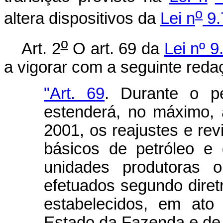
o
altera dispositivos da
Lei n
9.
o
Art. 2
O art. 69 da
Lei nº 
a vigorar com a seguinte reda
"Art. 69
. Durante o p
estenderá, no máximo,
2001, os reajustes e re
básicos de petróleo e 
unidades produtoras 
efetuados segundo diret
estabelecidos, em ato 
Estado da Fazenda e de 