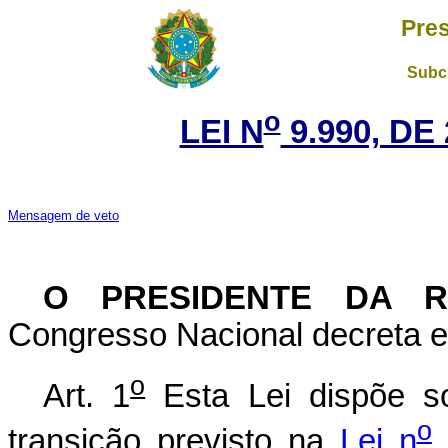
Pres
Subch
o
LEI N
9.990, DE
Mensagem de veto
O PRESIDENTE DA 
Congresso Nacional decreta e 
o
Art. 1
Esta Lei dispõe s
o
transição previsto na
Lei n