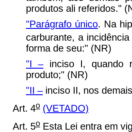
produtos ali referidos." 
"Parágrafo único
. Na hi
carburante, a incidência 
forma de seu:" (NR)
"I –
inciso I, quando r
produto;" (NR)
"II –
inciso II, nos demai
o
Art. 4
(VETADO)
o
Art. 5
Esta Lei entra em vig