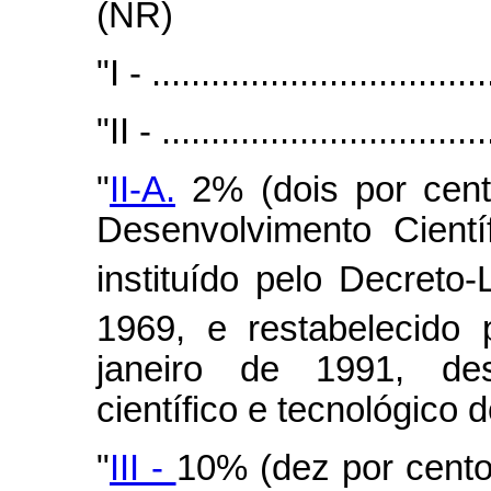
(NR)
"I - ..................................
"II - .................................
"
II-A.
2% (dois por cent
Desenvolvimento Cient
instituído pelo Decreto-
1969, e restabelecido 
janeiro de 1991, des
científico e tecnológico 
"
III -
10% (dez por cento