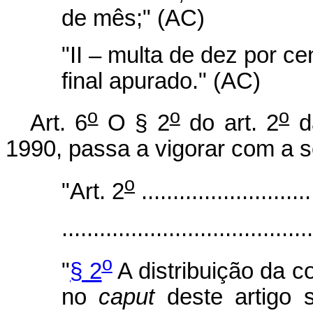
de mês;" (AC)
"II – multa de dez por ce
final apurado." (AC)
o
o
o
Art. 6
O § 2
do art. 2
d
1990, passa a vigorar com a s
o
"Art. 2
...........................
.......................................
o
"
§ 2
A distribuição da c
no
caput
deste artigo s