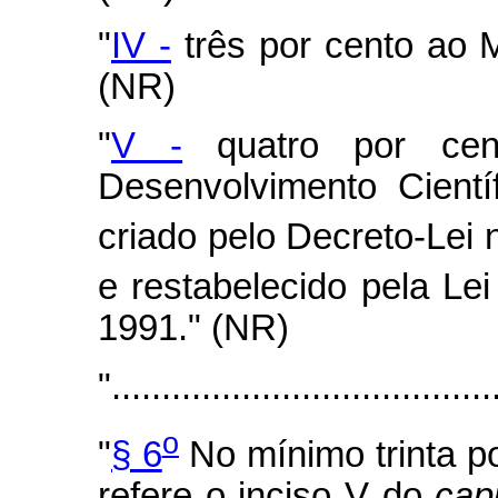
"
IV -
três por cento ao M
(NR)
"
V -
quatro por cen
Desenvolvimento Cient
criado pelo Decreto-Lei 
e restabelecido pela Lei
1991." (NR)
"......................................
o
"
§ 6
No mínimo trinta p
refere o inciso V do
cap