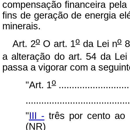
compensação financeira pela u
fins de geração de energia el
minerais.
o
o
o
Art. 2
O art. 1
da Lei n
8
a alteração do art. 54 da Lei
passa a vigorar com a seguint
o
"Art. 1
...........................
.......................................
"
III -
três por cento ao 
(NR)