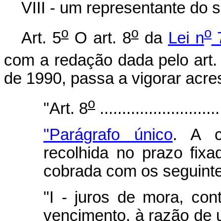
VIII - um representante do s
o
o
o
Art. 5
O art. 8
da
Lei n
7
com a redação dada pelo art.
de 1990, passa a vigorar acre
o
"Art. 8
...........................
"Parágrafo único
. A c
recolhida no prazo fix
cobrada com os seguinte
"I - juros de mora, co
vencimento, à razão de 