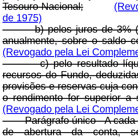
Tesouro Nacional;
(Rev
de 1975)
b) pelos juros de 3% (três
anualmente, sobre o saldo co
(Revogado pela Lei Complemen
c) pelo resultado líquid
recursos do Fundo, deduzida
provisões e reservas cuja con
o rendimento for superior a 
(Revogado pela Lei Complemen
Parágrafo único - A cada p
de abertura da conta, s