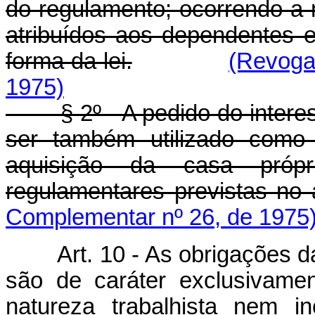
do regulamento; ocorrendo a 
atribuídos aos dependentes e
forma da lei.
(Revoga
1975)
§ 2º - A pedido do interess
ser também utilizado como
aquisição da casa própr
regulamentares previstas no a
Complementar nº 26, de 1975
Art. 10 - As obrigações 
são de caráter exclusivamen
natureza trabalhista nem in