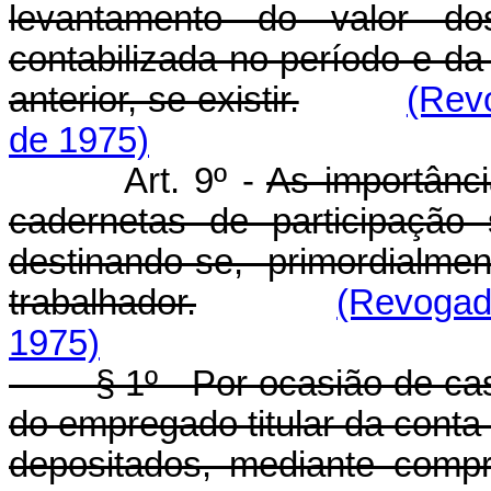
levantamento do valor do
contabilizada no período e da 
anterior, se existir.
(Rev
de 1975)
Art. 9º -
As importânc
cadernetas de participação 
destinando-se, primordialm
trabalhador.
(Revogad
1975)
§ 1º - Por ocasião de casa
do empregado titular da cont
depositados, mediante comp