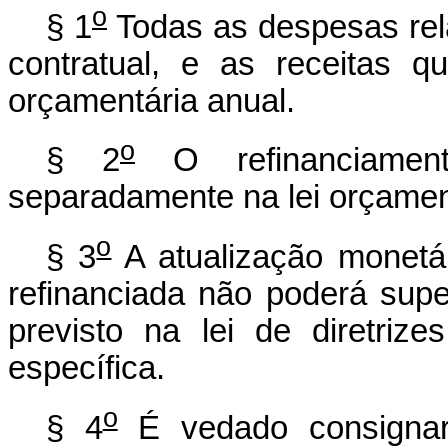
o
§ 1
Todas as despesas relat
contratual, e as receitas q
orçamentária anual.
o
§ 2
O refinanciament
separadamente na lei orçament
o
§ 3
A atualização monetári
refinanciada não poderá supe
previsto na lei de diretriz
específica.
o
§ 4
É vedado consignar 