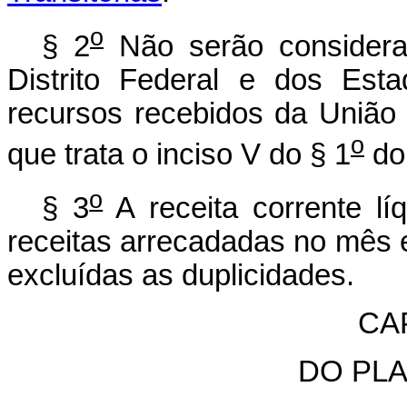
o
§ 2
Não serão considerad
Distrito Federal e dos Es
recursos recebidos da União
o
que trata o inciso V do § 1
do 
o
§ 3
A receita corrente l
receitas arrecadadas no mês e
excluídas as duplicidades.
CAP
DO PL