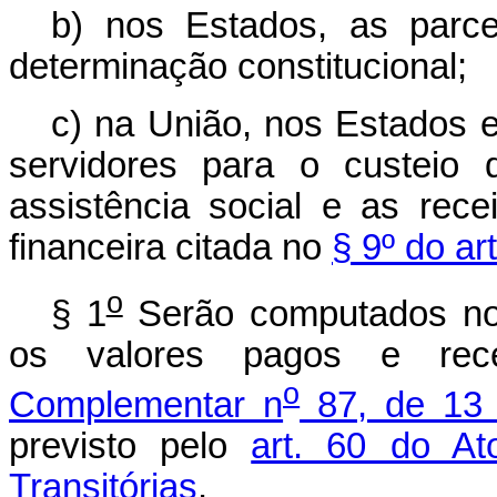
b)
nos Estados, as parce
determinação constitucional;
c)
na União, nos Estados e
servidores para o custeio 
assistência social e as rec
financeira citada no
§ 9º do ar
o
§ 1
Serão computados no c
os valores pagos e re
o
Complementar n
87, de 13 
previsto pelo
art. 60 do At
Transitórias
.