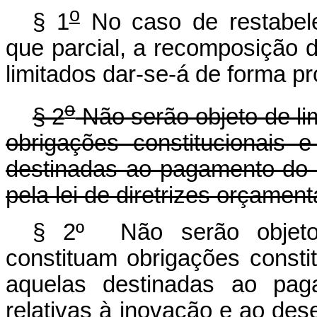
o
§ 1
No caso de restabelec
que parcial, a recomposição
limitados dar-se-á de forma p
o
§ 2
Não serão objeto de li
obrigações constitucionais e
destinadas ao pagamento do s
pela lei de diretrizes orçament
§ 2º Não serão objeto
constituam obrigações constit
aquelas destinadas ao pag
relativas à inovação e ao dese