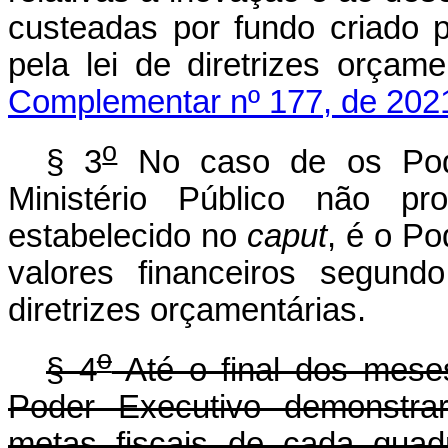
custeadas por fundo criado p
pela lei de diretrizes orça
Complementar nº 177, de 202
o
§ 3
No caso de os Poder
Ministério Público não p
estabelecido no
caput
, é o Po
valores financeiros segundo
diretrizes orçamentári
o
§ 4
Até o final dos meses
Poder Executivo demonstra
metas fiscais de cada quad