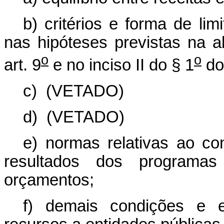
b) critérios e forma de li
nas hipóteses previstas na a
o
o
art. 9
e no inciso II do § 1
do 
c)
(VETADO)
d)
(VETADO)
e) normas relativas ao co
resultados dos programas
orçamentos;
f) demais condições e e