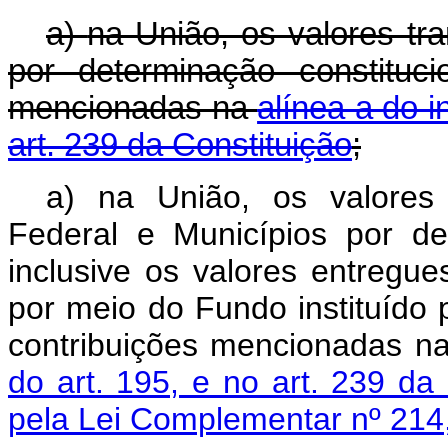
a)
na União, os valores tr
por determinação constituci
mencionadas na
alínea a do i
art. 239 da Constituição
;
a) na União, os valores t
Federal e Municípios por det
inclusive os valores entregue
por meio do Fundo instituído
contribuições mencionadas n
do art. 195, e no art. 239 da 
pela Lei Complementar nº 214