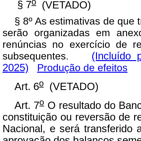
o
§ 7
(VETADO)
§ 8º As estimativas de que t
serão organizadas em anexo
renúncias no exercício de re
subsequentes.
(Incluído
2025)
Produção de efeitos
o
Art. 6
(VETADO)
o
Art. 7
O resultado do Banc
constituição ou reversão de re
Nacional, e será transferido 
aprovação dos balanços semes