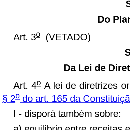
Do Pla
o
Art. 3
(VETADO)
S
Da Lei de Dire
o
Art. 4
A lei de diretrizes 
o
§ 2
do art. 165 da Constituiç
I - disporá também sobre:
a) equilíbrio entre receitas