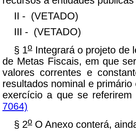
recursos a entidades públicas
II -
(VETADO)
III -
(VETADO)
o
§ 1
Integrará o projeto de 
de Metas Fiscais, em que se
valores correntes e constant
resultados nominal e primário 
exercício a que se referirem
7064)
o
§ 2
O Anexo conterá, aind