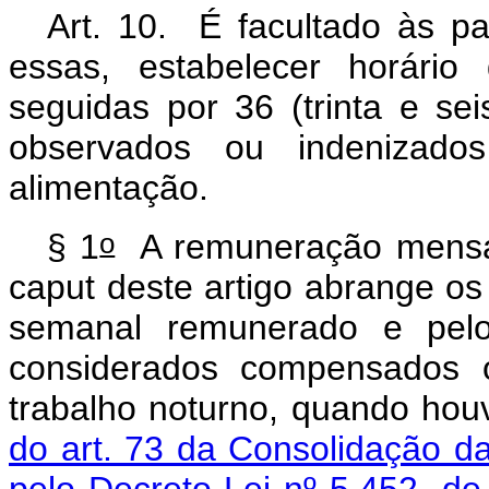
Art. 10. É facultado às pa
essas, estabelecer horário
seguidas por 36 (trinta e sei
observados ou indenizado
alimentação.
o
§ 1
A remuneração mensal 
caput
deste artigo abrange o
semanal remunerado e pelo
considerados compensados o
trabalho noturno, quando hou
do art. 73 da Consolidação d
pelo Decreto-Lei nº 5.452, d