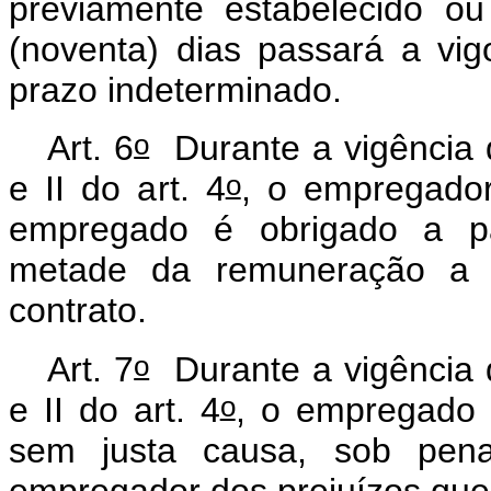
previamente estabelecido o
(noventa) dias passará a vig
prazo indeterminado.
o
Art. 6
Durante a vigência d
o
e II do art. 4
, o empregador
empregado é obrigado a pag
metade da remuneração a q
contrato.
o
Art. 7
Durante a vigência d
o
e II do art. 4
, o empregado 
sem justa causa, sob pena
empregador dos prejuízos que 