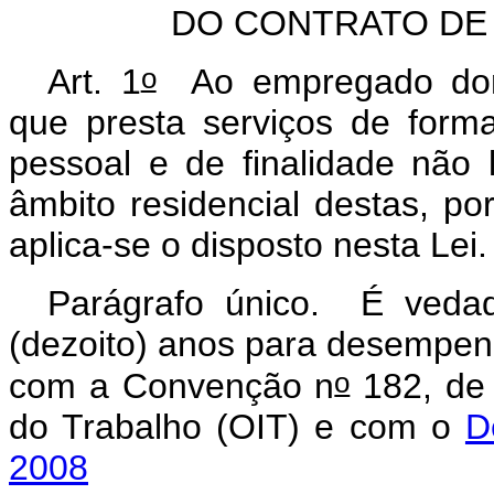
DO CONTRATO DE
o
Art. 1
Ao empregado domé
que presta serviços de form
pessoal e de finalidade não 
âmbito residencial destas, po
aplica-se o disposto nesta Lei.
Parágrafo único. É veda
(dezoito) anos para desempen
o
com a Convenção n
182, de 
do Trabalho (OIT) e com o
D
2008