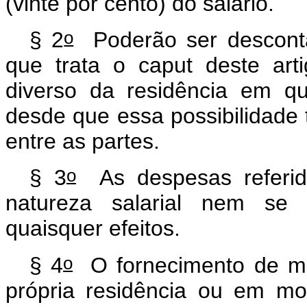
(vinte por cento) do salário.
o
§ 2
Poderão ser descont
que trata o
caput
deste arti
diverso da residência em qu
desde que essa possibilidade
entre as partes.
o
§ 3
As despesas referi
natureza salarial nem se
quaisquer efeitos.
o
§ 4
O fornecimento de mo
própria residência ou em mo