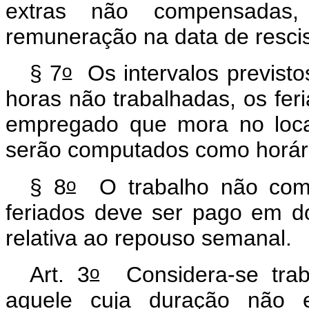
extras não compensadas,
remuneração na data de resci
o
§ 7
Os intervalos previsto
horas não trabalhadas, os fer
empregado que mora no loca
serão computados como horári
o
§ 8
O trabalho não com
feriados deve ser pago em d
relativa ao repouso semanal.
o
Art. 3
Considera-se trab
aquele cuja duração não e