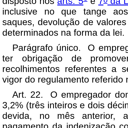
disposto nos
arts. 5
e
7
da L
inclusive no que tange aos
saques, devolução de valores 
determinados na forma da lei.
Parágrafo único. O empre
ter obrigação de promove
recolhimentos referentes a
vigor do regulamento referido
Art. 22. O empregador dom
3,2% (três inteiros e dois dé
devida, no mês anterior, 
pagamento da indenização c