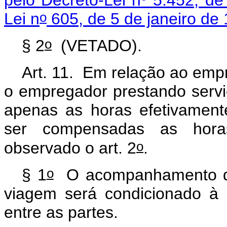
o
Lei n
605, de 5 de janeiro de 
o
§ 2
(VETADO).
Art. 11. Em relação ao em
o empregador prestando serv
apenas as horas efetivament
ser compensadas as horas
o
observado o art. 2
.
o
§ 1
O acompanhamento d
viagem será condicionado à p
entre as partes.