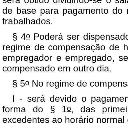
será obtido dividindo-se o sal
de base para pagamento do 
trabalhados.
o
§ 4
Poderá ser dispensado 
regime de compensação de ho
empregador e empregado, se
compensado em outro dia.
o
§ 5
No regime de compensa
I - será devido o pagamen
o
forma do § 1
, das prime
excedentes ao horário normal 