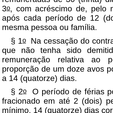
o
3
, com acréscimo de, pelo 
após cada período de 12 (d
mesma pessoa ou família.
o
§ 1
Na cessação do contra
que não tenha sido demitid
remuneração relativa ao p
proporção de um doze avos po
a 14 (quatorze) dias.
o
§ 2
O período de férias po
fracionado em até 2 (dois) p
mínimo, 14 (quatorze) dias cor