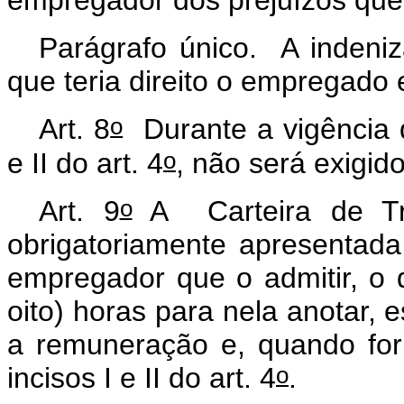
Parágrafo único. A indeni
que teria direito o empregado 
o
Art. 8
Durante a vigência d
o
e II do art. 4
, não será exigido
o
Art. 9
A Carteira de Tra
obrigatoriamente apresentada
empregador que o admitir, o 
oito) horas para nela anotar, 
a remuneração e, quando for 
o
incisos I e II do art. 4
.