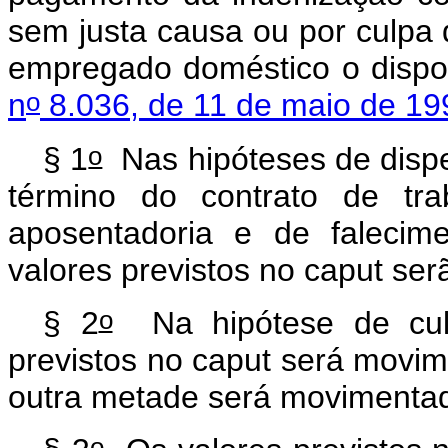
sem justa causa ou por culpa
empregado doméstico o disp
o
n
8.036, de 11 de maio de 19
o
§ 1
Nas hipóteses de dispe
término do contrato de tra
aposentadoria e de falecim
valores previstos no
caput
ser
o
§ 2
Na hipótese de culp
previstos no
caput
será movim
outra metade será movimenta
o