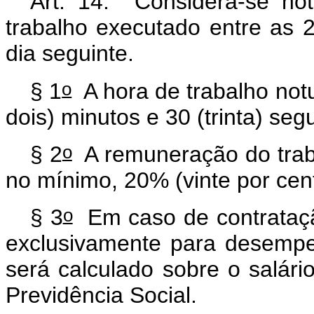
Art. 14. Considera-se not
trabalho executado entre as 
dia seguinte.
o
§ 1
A hora de trabalho notu
dois) minutos e 30 (trinta) se
o
§ 2
A remuneração do traba
no mínimo, 20% (vinte por cent
o
§ 3
Em caso de contrataçã
exclusivamente para desempe
será calculado sobre o salári
Previdência Social.