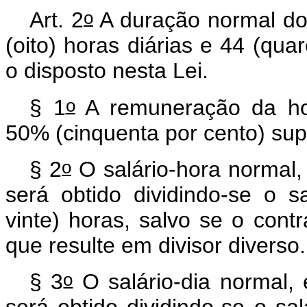
o
Art. 2
A duração normal do
(oito) horas diárias e 44 (qu
o disposto nesta Lei.
o
§ 1
A remuneração da hor
50% (cinquenta por cento) sup
o
§ 2
O salário-hora normal
será obtido dividindo-se o 
vinte) horas, salvo se o contr
que resulte em divisor diverso
o
§ 3
O salário-dia normal,