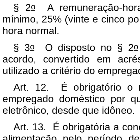
o
§ 2
A remuneração-hora
mínimo, 25% (vinte e cinco por
hora normal.
o
o
§ 3
O disposto no § 2
acordo, convertido em acr
utilizado a critério do emprega
Art. 12. É obrigatório o 
empregado doméstico por qu
eletrônico, desde que idôneo.
Art. 13.
É obrigatória a co
alimentação pelo período d