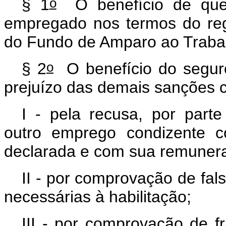
o
§ 1
O benefício de que
empregado nos termos do reg
do Fundo de Amparo ao Trabal
o
§ 2
O benefício do segur
prejuízo das demais sanções c
I - pela recusa, por part
outro emprego condizente c
declarada e com sua remunera
II - por comprovação de fal
necessárias à habilitação;
III - por comprovação de f