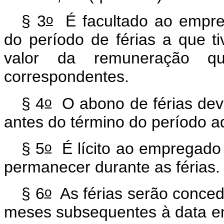
o
§ 3
É facultado ao empre
do período de férias a que ti
valor da remuneração q
correspondentes.
o
§ 4
O abono de férias dever
antes do término do período aq
o
§ 5
É lícito ao empregado q
permanecer durante as férias
o
§ 6
As férias serão conced
meses subsequentes à data em