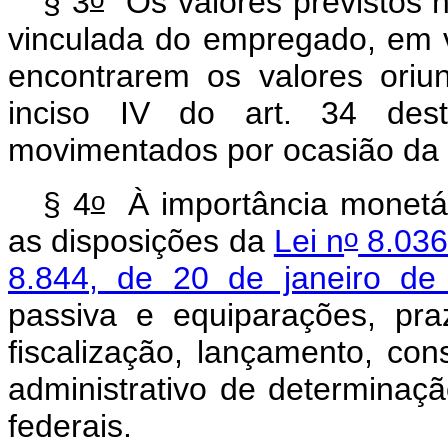
§ 3
Os valores previstos 
vinculada do empregado, em v
encontrarem os valores oriu
inciso IV do art. 34 des
movimentados por ocasião da 
o
§ 4
À importância monetár
o
as disposições da
Lei n
8.036
8.844, de 20 de janeiro de
passiva e equiparações, pra
fiscalização, lançamento, con
administrativo de determinação
federais.