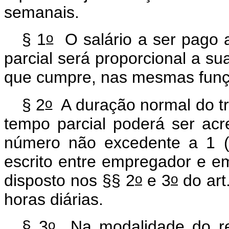
semanais.
o
§ 1
O salário a ser pago
parcial será proporcional a s
que cumpre, nas mesmas funçõ
o
§ 2
A duração normal do t
tempo parcial poderá ser ac
número não excedente a 1 (
escrito entre empregador e em
o
o
disposto nos §§ 2
e 3
do art
horas diárias.
o
§ 3
Na modalidade do reg