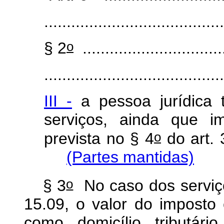
........................................
o
§ 2
................................
........................................
III -
a pessoa jurídica 
serviços, ainda que i
o
prevista no § 4
do art. 
(Partes mantidas)
o
§ 3
No caso dos serviço
15.09, o valor do imposto
como domicílio tributári