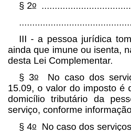
o
§ 2
...................................
..........................................
III - a pessoa jurídica to
ainda que imune ou isenta, n
desta Lei Complementar.
o
§ 3
No caso dos serviço
15.09, o valor do imposto é
domicílio tributário da pes
serviço, conforme informação
o
§ 4
No caso dos serviços 