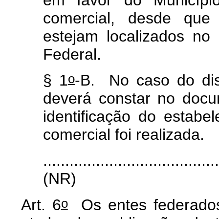
em favor do Municípi
comercial, desde que
estejam localizados no
Federal.
o
§ 1
-B. No caso do di
deverá constar no docu
identificação do estabe
comercial foi realizada.
.......................................
(NR)
o
Art. 6
Os entes federados