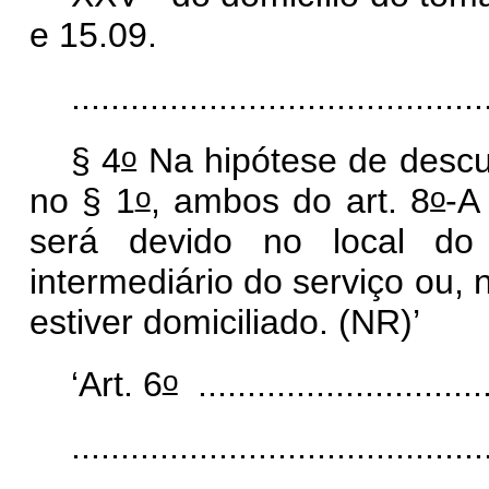
e 15.09.
..........................................
o
§ 4
Na hipótese de desc
o
o
no § 1
, ambos do art. 8
-A
será devido no local do
intermediário do serviço ou, 
estiver domiciliado. (NR)’
o
‘Art. 6
..............................
..........................................