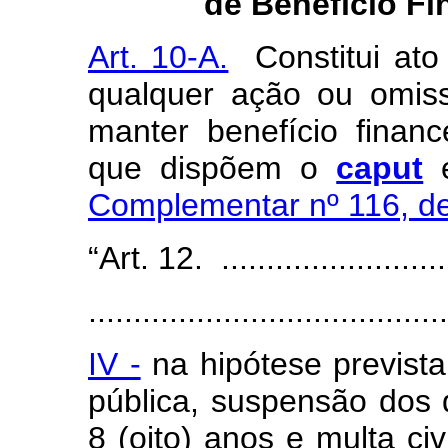
de Benefício Fi
Art. 10-A.
Constitui ato 
qualquer ação ou omiss
manter benefício finance
que dispõem o
caput
Complementar nº 116, de
“Art. 12. ...........................
........................................
IV -
na hipótese prevista
pública, suspensão dos di
8 (oito) anos e multa civ