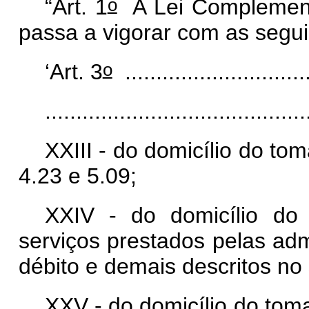
o
“Art. 1
A Lei Complemen
passa a vigorar com as segui
o
‘Art. 3
..............................
..........................................
XXIII - do domicílio do to
4.23 e 5.09;
XXIV - do domicílio do
serviços prestados pelas adm
débito e demais descritos no
XXV - do domicílio do tom