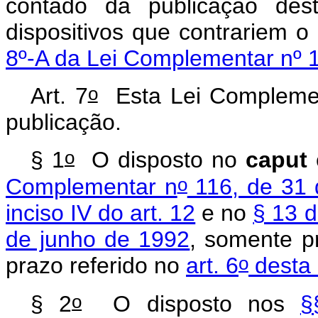
contado da publicação des
dispositivos que contrariem o
8º-A da Lei Complementar nº 1
o
Art. 7
Esta Lei Complemen
publicação.
o
§ 1
O disposto no
caput
o
Complementar n
116, de 31 
inciso IV do art. 12
e no
§ 13 d
de junho de 1992
, somente p
o
prazo referido no
art. 6
desta 
o
§ 2
O disposto nos
§