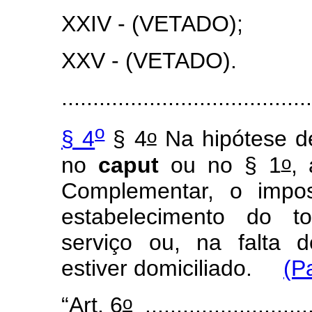
XXIV - (VETADO);
XXV - (VETADO).
........................................
o
o
§ 4
§ 4
Na hipótese d
o
no
caput
ou no § 1
,
Complementar, o impos
estabelecimento do t
serviço ou, na falta 
estiver domiciliado.
(P
o
“Art. 6
...........................