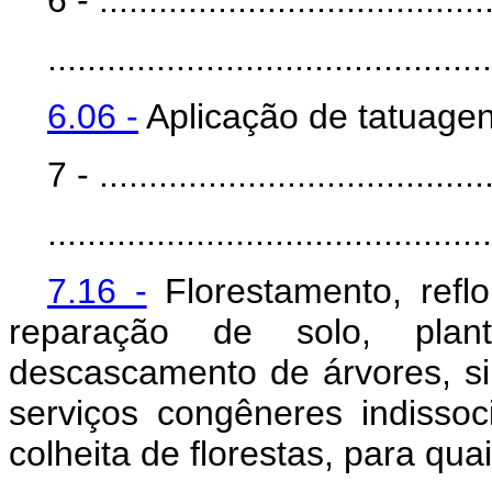
6 - ........................................
.............................................
6.06 -
Aplicação de tatuage
7 - ........................................
.............................................
7.16 -
Florestamento, refl
reparação de solo, plant
descascamento de árvores, silv
serviços congêneres indisso
colheita de florestas, para qua