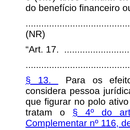
do benefício financeiro o
.......................................
(NR)
“Art. 17. ...........................
........................................
§ 13.
Para os efeit
considera pessoa jurídic
que figurar no polo ativo
tratam o
§ 4º do art
Complementar nº 116, de