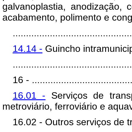
galvanoplastia, anodização, co
acabamento, polimento e cong
.............................................
14.14 -
Guincho intramunicip
.............................................
16 - ......................................
16.01 -
Serviços de transpo
metroviário, ferroviário e aqua
16.02 - Outros serviços de 