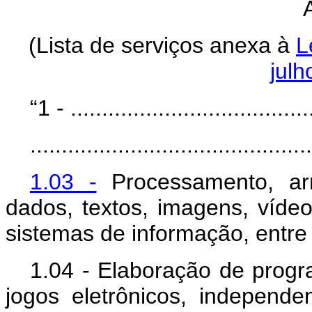
(Lista de serviços anexa à
L
julh
“1 - .......................................
.............................................
1.03 -
Processamento, a
dados, textos, imagens, vídeos
sistemas de informação, entre
1.04 - Elaboração de progr
jogos eletrônicos, independe