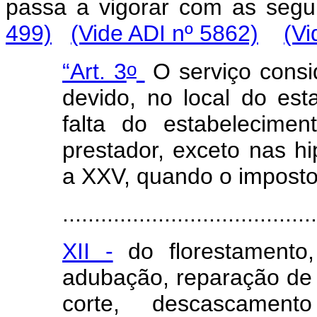
passa a vigorar com as se
499)
(Vide ADI nº 5862)
(Vi
o
“Art. 3
O serviço consi
devido, no local do est
falta do estabelecimen
prestador, exceto nas hi
a XXV, quando o imposto 
........................................
XII -
do florestamento,
adubação, reparação de so
corte, descascamento