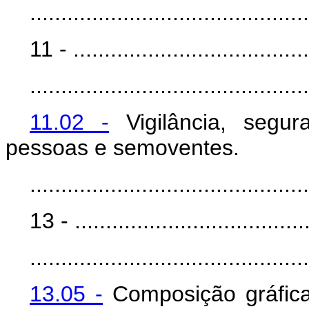
.............................................
11 - ......................................
.............................................
11.02 -
Vigilância, segu
pessoas e semoventes.
.............................................
13 - ......................................
.............................................
13.05 -
Composição gráfica