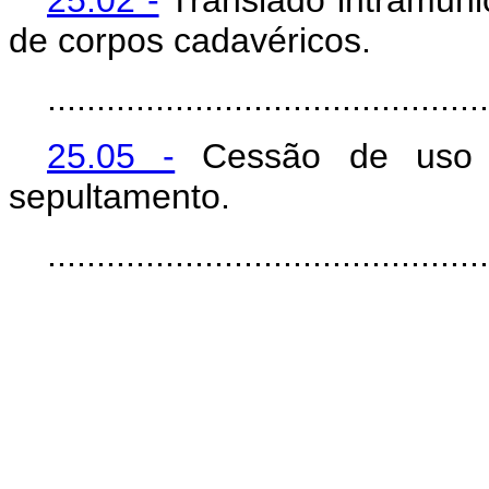
25.02 -
Translado intramuni
de corpos cadavéricos.
.............................................
25.05 -
Cessão de uso d
sepultamento.
.............................................