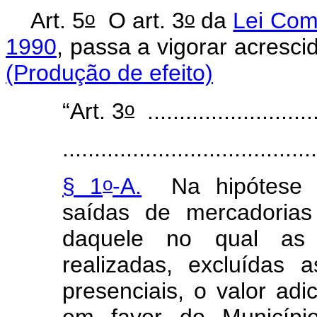
o
o
Art. 5
O art. 3
da
Lei Com
1990
, passa a vigorar acresci
(Produção de efeito)
o
“Art. 3
...........................
........................................
o
§ 1
-A.
Na hipótese d
saídas de mercadorias
daquele no qual as 
realizadas, excluídas 
presenciais, o valor ad