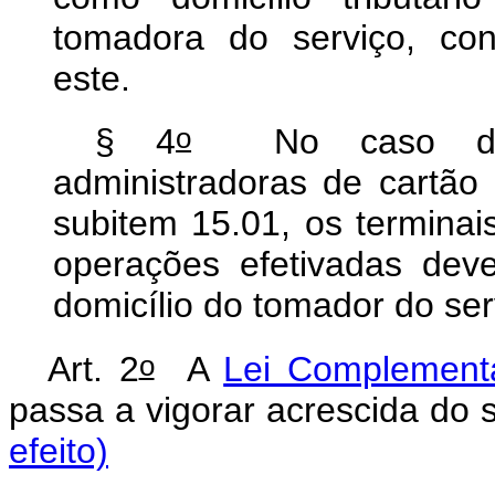
tomadora do serviço, co
este.
o
§ 4
No caso dos s
administradoras de cartão 
subitem 15.01, os terminai
operações efetivadas deve
domicílio do tomador do ser
o
Art. 2
A
Lei Complementa
passa a vigorar acrescida do s
efeito)