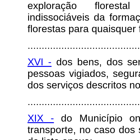
exploração florest
indissociáveis da forma
florestas para quaisquer 
........................................
XVI -
dos bens, dos sem
pessoas vigiados, segu
dos serviços descritos no
........................................
XIX -
do Município on
transporte, no caso dos 