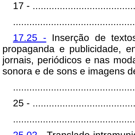
17 - ......................................
.............................................
17.25 -
Inserção de texto
propaganda e publicidade, e
jornais, periódicos e nas mod
sonora e de sons e imagens de 
.............................................
25 - ......................................
.............................................