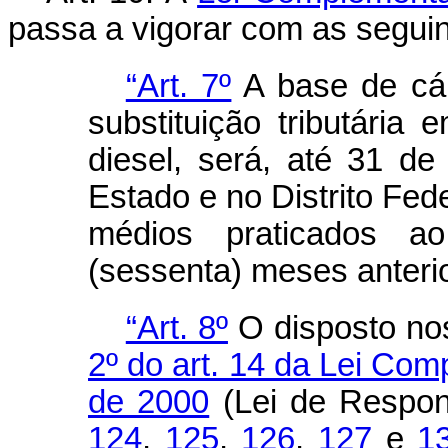
passa a vigorar com as seguin
“Art. 7º
A base de cál
substituição tributári
diesel, será, até 31 
Estado e no Distrito Fed
médios praticados a
(sessenta) meses anterio
“Art. 8º
O disposto n
2º do art. 14 da Lei Com
de 2000
(Lei de Respons
124
,
125
,
126
,
127
e
1