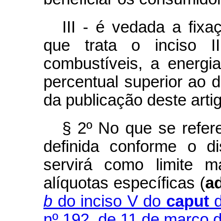
III - é vedada a fixa
que trata o inciso I
combustíveis, a energia
percentual superior ao d
da publicação deste arti
§ 2º No que se refere
definida conforme o d
servirá como limite m
alíquotas específicas (
a
b
do inciso V do
caput
d
nº 192, de 11 de março 