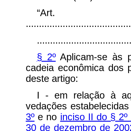
“Ar
........................................
...................................
§ 2º
Aplicam-se às p
cadeia econômica dos p
deste artigo:
I - em relação à aq
vedações estabelecida
3º
e no
inciso II do § 2º
30 de dezembro de 200