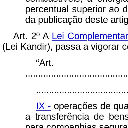
percentual superior ao d
da publicação deste artig
Art. 2º A
Lei Complementar
(Lei Kandir), passa a vigorar 
“Ar
........................................
...................................
IX -
operações de qual
a transferência de ben
para companhias segura