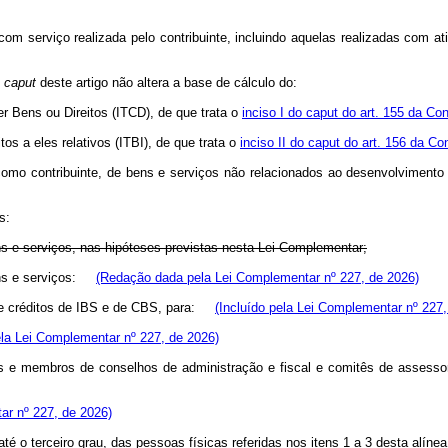
 serviço realizada pelo contribuinte, incluindo aquelas realizadas com a
o
caput
deste artigo não altera a base de cálculo do:
 Bens ou Direitos (ITCD), de que trata o
inciso I do caput do art. 155 da Con
os a eles relativos (ITBI), de que trata o
inciso II do caput do art. 156 da Co
a como contribuinte, de bens e serviços não relacionados ao desenvolviment
s:
ens e serviços, nas hipóteses previstas nesta Lei Complementar;
bens e serviços:
(Redação dada pela Lei Complementar nº 227, de 2026)
o de créditos de IBS e de CBS, para:
(Incluído pela Lei Complementar nº 227,
ela Lei Complementar nº 227, de 2026)
ras e membros de conselhos de administração e fiscal e comitês de assess
ar nº 227, de 2026)
té o terceiro grau, das pessoas físicas referidas nos itens 1 a 3 desta alí