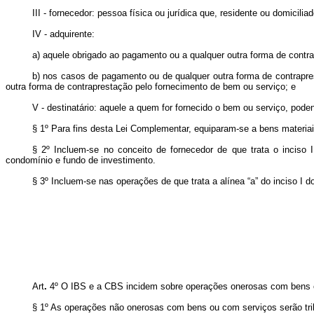
III - fornecedor: pessoa física ou jurídica que, residente ou domicilia
IV - adquirente:
a) aquele obrigado ao pagamento ou a qualquer outra forma de contr
b) nos casos de pagamento ou de qualquer outra forma de contrapr
outra forma de contraprestação pelo fornecimento de bem ou serviço; e
V - destinatário: aquele a quem for fornecido o bem ou serviço, poden
§ 1º Para fins desta Lei Complementar, equiparam-se a bens materia
§ 2º Incluem-se no conceito de fornecedor de que trata o inciso 
condomínio e fundo de investimento.
§ 3º Incluem-se nas operações de que trata a alínea “a” do inciso I 
Art
.
4º
O IBS e a CBS incidem sobre operações onerosas com bens 
§ 1º As operações não onerosas com bens ou com serviços serão tr