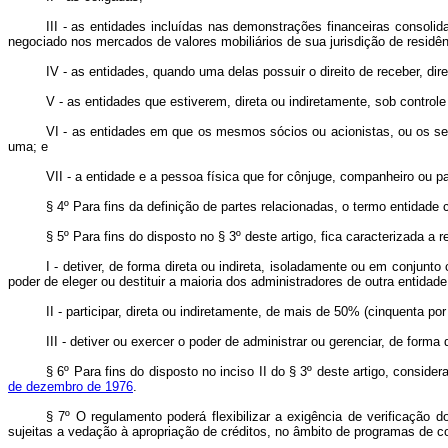
III - as entidades incluídas nas demonstrações financeiras consolid
negociado nos mercados de valores mobiliários de sua jurisdição de residên
IV - as entidades, quando uma delas possuir o direito de receber, di
V - as entidades que estiverem, direta ou indiretamente, sob control
VI - as entidades em que os mesmos sócios ou acionistas, ou os seu
uma; e
VII - a entidade e a pessoa física que for cônjuge, companheiro ou pa
§ 4º Para fins da definição de partes relacionadas, o termo entidade
§ 5º Para fins do disposto no § 3º deste artigo, fica caracterizada a
I - detiver, de forma direta ou indireta, isoladamente ou em conjun
poder de eleger ou destituir a maioria dos administradores de outra entidade
II - participar, direta ou indiretamente, de mais de 50% (cinquenta por
III - detiver ou exercer o poder de administrar ou gerenciar, de forma 
§ 6º Para fins do disposto no inciso II do § 3º deste artigo, conside
de dezembro de 1976
.
§ 7º O regulamento poderá flexibilizar a exigência de verificação 
sujeitas a vedação à apropriação de créditos, no âmbito de programas de co