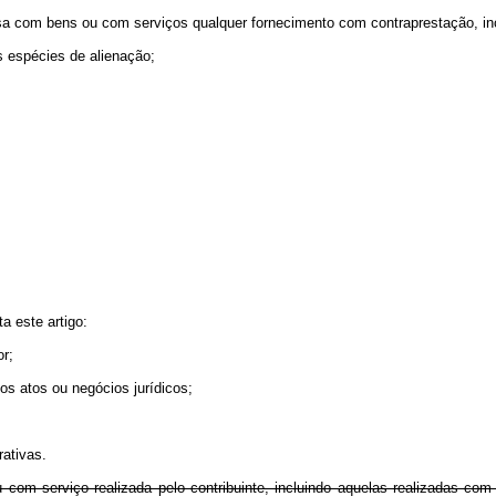
osa com bens ou com serviços qualquer fornecimento com contraprestação, inc
 espécies de alienação;
a este artigo:
or;
 dos atos ou negócios jurídicos;
rativas.
 serviço realizada pelo contribuinte, incluindo aquelas realizadas com a