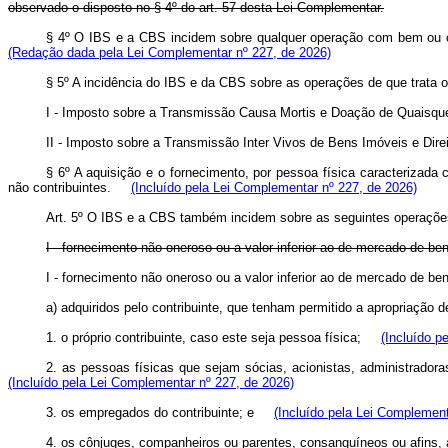
observado o disposto no § 4º do art. 57 desta Lei Complementar.
§ 4º O IBS e a CBS incidem sobre qualquer operação com bem ou com
(Redação dada pela Lei Complementar nº 227, de 2026)
§ 5º A incidência do IBS e da CBS sobre as operações de que trata 
I - Imposto sobre a Transmissão Causa Mortis e Doação de Quaisquer
II - Imposto sobre a Transmissão Inter Vivos de Bens Imóveis e Direit
§ 6º A aquisição e o fornecimento, por pessoa física caracterizad
não contribuintes.
(Incluído pela Lei Complementar nº 227, de 2026)
Art. 5º
O IBS e a CBS também incidem sobre as seguintes operaçõe
I - fornecimento não oneroso ou a valor inferior ao de mercado de b
I - fornecimento não oneroso ou a valor inferior ao de mercado de 
a) adquiridos pelo contribuinte, que tenham permitido a apropriaçã
1. o próprio contribuinte, caso este seja pessoa física;
(Incluído p
2. as pessoas físicas que sejam sócias, acionistas, administrado
(Incluído pela Lei Complementar nº 227, de 2026)
3. os empregados do contribuinte; e
(Incluído pela Lei Complement
4. os cônjuges, companheiros ou parentes, consanguíneos ou afins, a