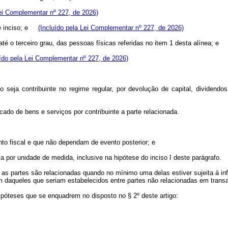
Lei Complementar nº 227, de 2026)
ste inciso; e
(Incluído pela Lei Complementar nº 227, de 2026)
té o terceiro grau, das pessoas físicas referidas no item 1 desta alínea; 
uído pela Lei Complementar nº 227, de 2026)
ão seja contribuinte no regime regular, por devolução de capital, dividendo
cado de bens e serviços por contribuinte a parte relacionada.
to fiscal e que não dependam de evento posterior; e
ca por unidade de medida, inclusive na hipótese do inciso I deste parágrafo.
as partes são relacionadas quando no mínimo uma delas estiver sujeita à infl
m daqueles que seriam estabelecidos entre partes não relacionadas em tran
ipóteses que se enquadrem no disposto no § 2º deste artigo: