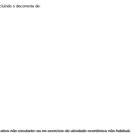
luindo o decorrente de:
tivo não circulante ou no exercício de atividade econômica não habitual,