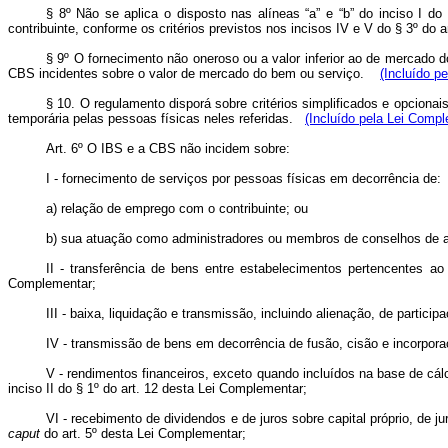
§ 8º Não se aplica o disposto nas alíneas “a” e “b” do inciso I do
contribuinte, conforme os critérios previstos nos incisos IV e V do § 3º do 
§ 9º O fornecimento não oneroso ou a valor inferior ao de mercado d
CBS incidentes sobre o valor de mercado do bem ou serviço.
(Incluído p
§ 10. O regulamento disporá sobre critérios simplificados e opcionai
temporária pelas pessoas físicas neles referidas.
(Incluído pela Lei Compl
Art. 6º
O IBS e a CBS não incidem sobre:
I - fornecimento de serviços por pessoas físicas em decorrência de:
a) relação de emprego com o contribuinte; ou
b) sua atuação como administradores ou membros de conselhos de adm
II - transferência de bens entre estabelecimentos pertencentes ao
Complementar;
III - baixa, liquidação e transmissão, incluindo alienação, de particip
IV - transmissão de bens em decorrência de fusão, cisão e incorporaç
V - rendimentos financeiros, exceto quando incluídos na base de cálc
inciso II do § 1º do art. 12 desta Lei Complementar;
VI - recebimento de dividendos e de juros sobre capital próprio, de j
caput
do art. 5º desta Lei Complementar;