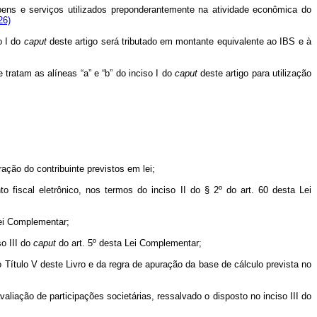
bens e serviços utilizados preponderantemente na atividade econômica do
26)
o I do
caput
deste artigo será tributado em montante equivalente ao IBS e à
 tratam as alíneas “a” e “b” do inciso I do
caput
deste artigo para utilização
ção do contribuinte previstos em lei;
 fiscal eletrônico, nos termos do inciso II do § 2º do art. 60 desta Lei
Lei Complementar;
so III do
caput
do art. 5º desta Lei Complementar;
o Título V deste Livro e da regra de apuração da base de cálculo prevista no
aliação de participações societárias, ressalvado o disposto no inciso III do