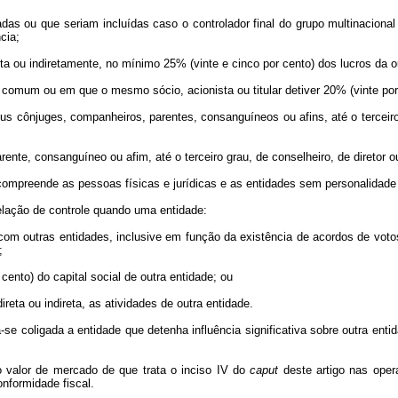
adas ou que seriam incluídas caso o controlador final do grupo multinacion
cia;
reta ou indiretamente, no mínimo 25% (vinte e cinco por cento) dos lucros da 
e comum ou em que o mesmo sócio, acionista ou titular detiver 20% (vinte por
s cônjuges, companheiros, parentes, consanguíneos ou afins, até o terceiro 
rente, consanguíneo ou afim, até o terceiro grau, de conselheiro, de diretor o
 compreende as pessoas físicas e jurídicas e as entidades sem personalidade 
 relação de controle quando uma entidade:
to com outras entidades, inclusive em função da existência de acordos de vot
;
 cento) do capital social de outra entidade; ou
direta ou indireta, as atividades de outra entidade.
ra-se coligada a entidade que detenha influência significativa sobre outra ent
do valor de mercado de que trata o inciso IV do
caput
deste artigo nas ope
nformidade fiscal.