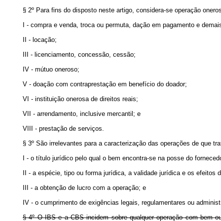
§ 2º Para fins do disposto neste artigo, considera-se operação oner
I - compra e venda, troca ou permuta, dação em pagamento e demais
II - locação;
III - licenciamento, concessão, cessão;
IV - mútuo oneroso;
V - doação com contraprestação em benefício do doador;
VI - instituição onerosa de direitos reais;
VII - arrendamento, inclusive mercantil; e
VIII - prestação de serviços.
§ 3º São irrelevantes para a caracterização das operações de que trat
I - o título jurídico pelo qual o bem encontra-se na posse do forneced
II - a espécie, tipo ou forma jurídica, a validade jurídica e os efeitos
III - a obtenção de lucro com a operação; e
IV - o cumprimento de exigências legais, regulamentares ou administ
§ 4º O IBS e a CBS incidem sobre qualquer operação com bem ou com