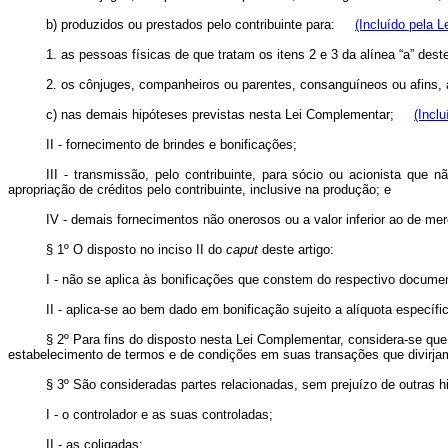
b) produzidos ou prestados pelo contribuinte para:
(Incluído pela 
1. as pessoas físicas de que tratam os itens 2 e 3 da alínea “a” de
2. os cônjuges, companheiros ou parentes, consanguíneos ou afins, a
c) nas demais hipóteses previstas nesta Lei Complementar;
(Incl
II - fornecimento de brindes e bonificações;
III - transmissão, pelo contribuinte, para sócio ou acionista que n
apropriação de créditos pelo contribuinte, inclusive na produção; e
IV - demais fornecimentos não onerosos ou a valor inferior ao de mer
§ 1º O disposto no inciso II do
caput
deste artigo:
I - não se aplica às bonificações que constem do respectivo documen
II - aplica-se ao bem dado em bonificação sujeito a alíquota específi
§ 2º Para fins do disposto nesta Lei Complementar, considera-se que 
estabelecimento de termos e de condições em suas transações que divirja
§ 3º São consideradas partes relacionadas, sem prejuízo de outras h
I - o controlador e as suas controladas;
II - as coligadas;