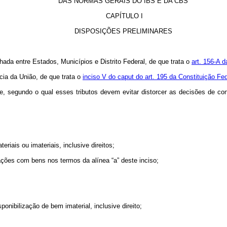
DAS NORMAS GERAIS DO IBS E DA CBS
CAPÍTULO I
DISPOSIÇÕES PRELIMINARES
ada entre Estados, Municípios e Distrito Federal, de que trata o
art. 156-A d
cia da União, de que trata o
inciso V do caput do art. 195 da Constituição Fed
de, segundo o qual esses tributos devem evitar distorcer as decisões de 
iais ou imateriais, inclusive direitos;
ões com bens nos termos da alínea “a” deste inciso;
ponibilização de bem imaterial, inclusive direito;