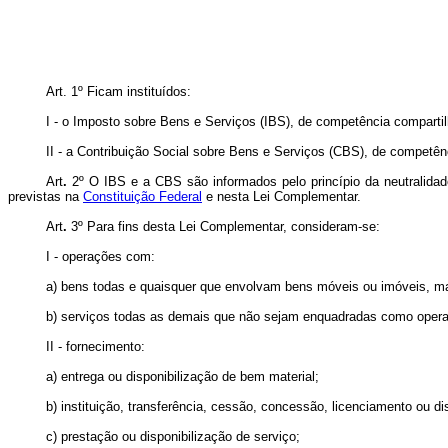
Art. 1º
Ficam instituídos:
I - o Imposto sobre Bens e Serviços (IBS), de competência compartilh
II - a Contribuição Social sobre Bens e Serviços (CBS), de competên
Art
.
2º
O IBS e a CBS são informados pelo princípio da neutralida
previstas na
Constituição Federal
e nesta Lei Complementar.
Art
.
3º
Para fins desta Lei Complementar, consideram-se:
I - operações com:
a) bens todas e quaisquer que envolvam bens móveis ou imóveis, mater
b) serviços todas as demais que não sejam enquadradas como operaç
II - fornecimento:
a) entrega ou disponibilização de bem material;
b) instituição, transferência, cessão, concessão, licenciamento ou dis
c) prestação ou disponibilização de serviço;