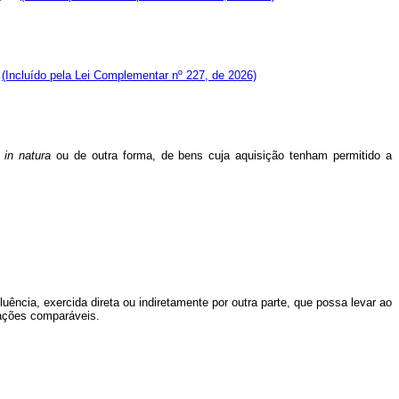
e
(Incluído pela Lei Complementar nº 227, de 2026)
s
in
natura
ou de outra forma, de bens cuja aquisição tenham permitido a
uência, exercida direta ou indiretamente por outra parte, que possa levar ao
sações comparáveis.