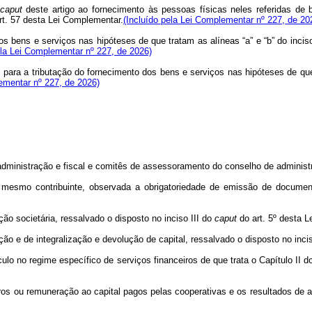
caput
deste artigo ao fornecimento às pessoas físicas neles referidas de 
art. 57 desta Lei Complementar.
(Incluído pela Lei Complementar nº 227, de 20
os bens e serviços nas hipóteses de que tratam as alíneas “a” e “b” do incis
ela Lei Complementar nº 227, de 2026)
s para a tributação do fornecimento dos bens e serviços nas hipóteses de que
ementar nº 227, de 2026)
inistração e fiscal e comitês de assessoramento do conselho de administra
 mesmo contribuinte, observada a obrigatoriedade de emissão de documento
ação societária, ressalvado o disposto no inciso III do
caput
do art. 5º desta 
ão e de integralização e devolução de capital, ressalvado o disposto no inci
ulo no regime específico de serviços financeiros de que trata o Capítulo II d
uros ou remuneração ao capital pagos pelas cooperativas e os resultados de av