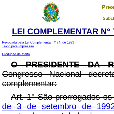
Pres
Subch
LEI COMPLEMENTAR N° 7
Revogada pela Lei Complementar nº 74, de 1993
Texto para impressão
Produção de efeito
O PRESIDENTE DA 
Congresso Nacional decret
complementar:
Art. 1° São prorrogados os
de 3 de setembro de 199