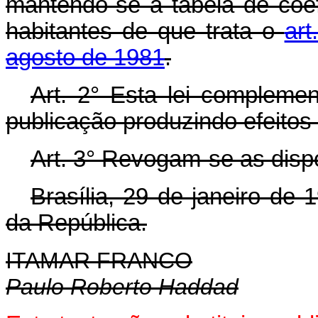
mantendo-se a tabela de coef
habitantes de que trata o
art
agosto de 1981
.
Art. 2° Esta lei compleme
publicação produzindo efeitos 
Art. 3° Revogam-se as disp
Brasília, 29 de janeiro de
da República.
ITAMAR FRANCO
Paulo Roberto Haddad