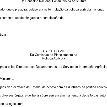
Do Conselho Nacional Consultivo da Agricultura
, que o presidirá, colaborará na formulação da política agrícola nacional.
lamento, sendo obrigatória a participação de:
tivas;
CAPÍTULO VII
Da Comissão de Planejamento da
Política Agrícola
ntegrada pelos Diretores dos Departamentos, do Serviço de Informação Agríco
Ministério;
os da Secretaria de Estado, de acôrdo com as diretrizes da política agrícola
s diversos
órgãos e deliberar sôbre seu encaminhamento à decisão das autor
se da agricultura;