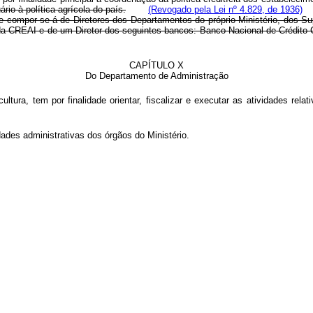
ário à política agrícola do país.
(Revogado pela Lei nº 4.829, de 1936)
ra e compor-se-á de Diretores dos Departamentos do próprio Ministério, d
da CREAI e de um Diretor dos seguintes bancos: Banco Nacional de Crédito
CAPÍTULO X
Do Departamento de Administração
ultura, tem por finalidade orientar, fiscalizar e executar as atividades rel
ades administrativas dos órgãos do Ministério.