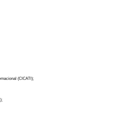
rnacional (CICATI);
);