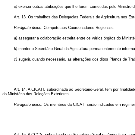
e)
exercer outras atribuições que lhe forem cometidas pelo Ministro 
Art. 13. Os trabalhos das Delegacias Federais de Agricultura nos Est
Parágrafo único.
Compete aos Coordenadores Regionais:
a)
assegurar a colaboração estreita entre os vários órgãos do Minist
b)
manter o Secretário-Geral da Agricultura permanentemente inform
c)
sugerir, quando necessário, as alterações dos ditos Planos de Tra
Art. 14. A CICATI, subordinada ao Secretário-Geral, tem por finalidad
do Ministério das Relações Exteriores.
Parágrafo único.
Os membros da CICATI serão indicados em regiment
Art. 15. A CCCA, subordinada ao Secretário-Geral da Agricultura, tem 