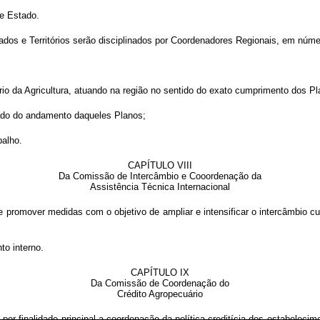
de Estado.
ados e Territórios serão disciplinados por Coordenadores Regionais, em númer
ério da Agricultura, atuando na região no sentido do exato cumprimento dos P
ado do andamento daqueles Planos;
balho.
CAPÍTULO VIII
Da Comissão de Intercâmbio e Cooordenação da
Assistência Técnica Internacional
e promover medidas com o objetivo de ampliar e intensificar o intercâmbio cul
o interno.
CAPÍTULO IX
Da Comissão de Coordenação do
Crédito Agropecuário
por finalidade principal a coordenação da política creditícia dos estabelecim