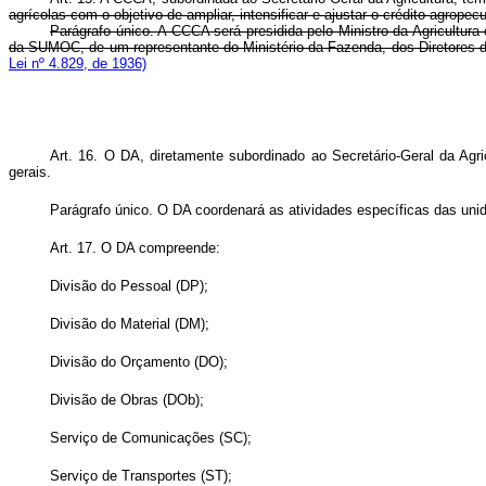
agrícolas com o objetivo de ampliar, intensificar e ajustar o crédito agropecu
Parágrafo único. A CCCA será presidida pelo Ministro da Agricultu
da SUMOC, de um representante do Ministério da Fazenda, dos Diretores 
Lei nº 4.829, de 1936)
Art. 16. O DA, diretamente subordinado ao Secretário-Geral da Agric
gerais.
Parágrafo único. O DA coordenará as atividades específicas das unid
Art. 17. O DA compreende:
Divisão do Pessoal (DP);
Divisão do Material (DM);
Divisão do Orçamento (DO);
Divisão de Obras (DOb);
Serviço de Comunicações (SC);
Serviço de Transportes (ST);