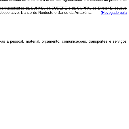
os Superintendentes da SUNAB, da SUDEPE e da SUPRA, do Diretor Executivo
 Cooperativo, Banco do Nordeste e Banco da Amazônia.
(Revogado pela
ativas a pessoal, material, orçamento, comunicações, transportes e serviços