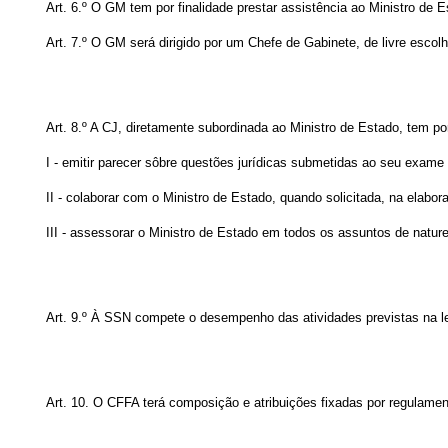
Art. 6.º O GM tem por finalidade prestar assistência ao Ministro de
Art. 7.º O GM será dirigido por um Chefe de Gabinete, de livre escol
Art. 8.º A CJ, diretamente subordinada ao Ministro de Estado, tem por
I - emitir parecer sôbre questões jurídicas submetidas ao seu exame 
II - colaborar com o Ministro de Estado, quando solicitada, na elabor
III - assessorar o Ministro de Estado em todos os assuntos de naturez
Art. 9.º À SSN compete o desempenho das atividades previstas na leg
Art. 10. O CFFA terá composição e atribuições fixadas por regulamen