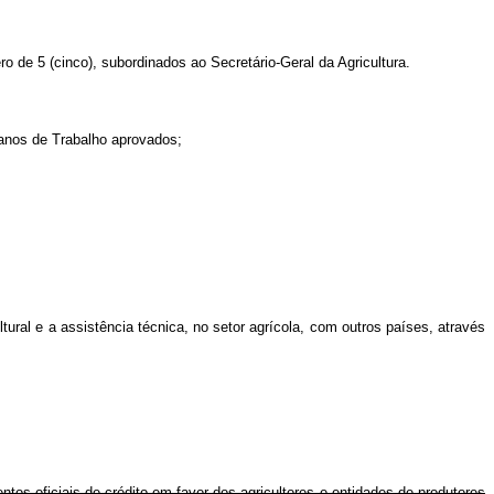
o de 5 (cinco), subordinados ao Secretário-Geral da Agricultura.
lanos de Trabalho aprovados;
tural e a assistência técnica, no setor agrícola, com outros países, através
entos oficiais de crédito em favor dos agricultores e entidades de produtores