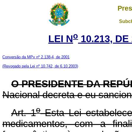
Pres
Subch
o
LEI N
10.213, DE
Conversão da MPv nº 2.138-4, de 2001
(Revogado pela Lei nº 10.742, de 6.10.2003)
O PRESIDENTE DA REPÚ
Nacional decreta e eu sancion
o
Art. 1
Esta Lei estabelec
medicamentos, com a final