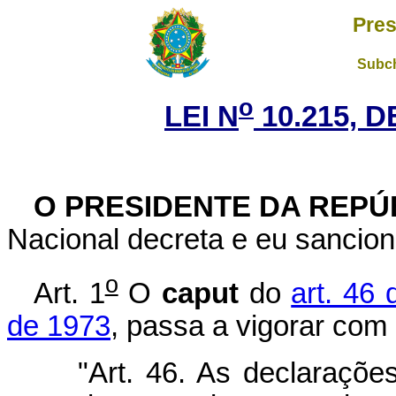
Pres
Subch
o
LEI N
10.215, D
O PRESIDENTE DA REPÚ
Nacional decreta e eu sancion
o
Art. 1
O
caput
do
art. 46 
de 1973
, passa a vigorar com
"Art. 46. As declaraçõe