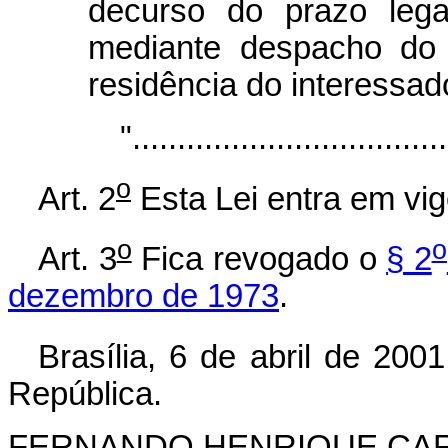
decurso do prazo lega
mediante despacho do 
residência do interessad
".......................................
o
Art. 2
Esta Lei entra em vig
o
o
Art. 3
Fica revogado o
§ 2
dezembro de 1973
.
Brasília, 6 de abril de 2001
República.
FERNANDO HENRIQUE CA