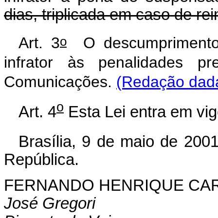
dias, triplicada em caso de rei
o
Art. 3
O descumprimento d
infrator às penalidades pr
Comunicações.
(Redação dada
o
Art. 4
Esta Lei entra em vig
Brasília, 9 de maio de 200
República.
FERNANDO HENRIQUE CA
José Gregori