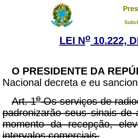
Pres
Subch
o
LEI N
10.222, D
O PRESIDENTE DA REPÚ
Nacional decreta e eu sancion
o
Art. 1
Os serviços de radio
padronizarão seus sinais de
momento da recepção, eleva
intervalos comerciais.