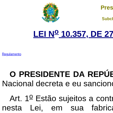
Pres
Subch
o
LEI N
10.357, DE 
Regulamento
O PRESIDENTE DA REPÚ
Nacional decreta e eu sanciono
o
Art. 1
Estão sujeitos a contr
nesta Lei, em sua fabric