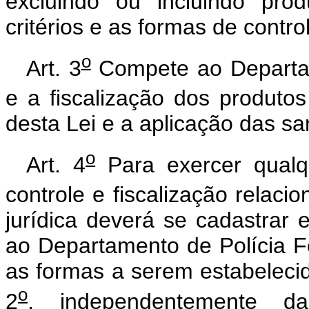
excluindo ou incluindo pro
critérios e as formas de contro
o
Art. 3
Compete ao Departam
e a fiscalização dos produtos
desta Lei e a aplicação das sa
o
Art. 4
Para exercer qualq
controle e fiscalização relacio
jurídica deverá se cadastrar 
ao Departamento de Polícia Fe
as formas a serem estabelecida
o
2
, independentemente d