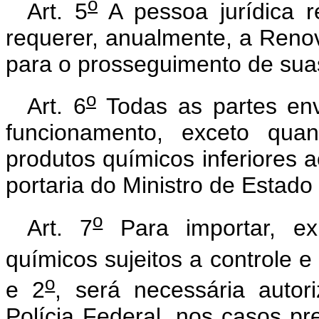
o
Art. 5
A pessoa jurídica r
requerer, anualmente, a Ren
para o prosseguimento de suas
o
Art. 6
Todas as partes env
funcionamento, exceto qua
produtos químicos inferiores 
portaria do Ministro de Estado 
o
Art. 7
Para importar, ex
químicos sujeitos a controle e 
o
e 2
, será necessária auto
Polícia Federal, nos casos pr