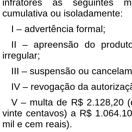
infratores às seguintes me
cumulativa ou isoladamente:
I – advertência formal;
II – apreensão do produt
irregular;
III – suspensão ou cancelam
IV – revogação da autorizaç
V – multa de R$ 2.128,20 (do
vinte centavos) a R$ 1.064.1
mil e cem reais).