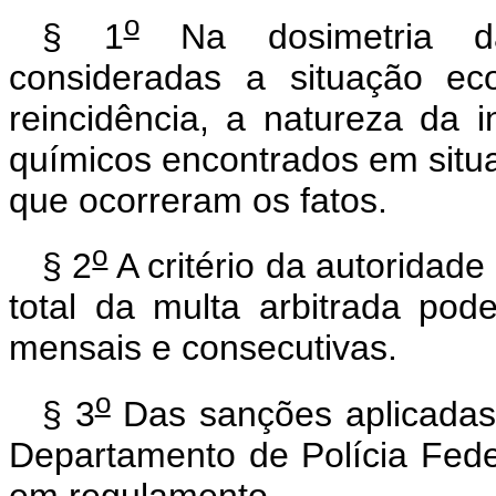
o
§ 1
Na dosimetria da 
consideradas a situação ec
reincidência, a natureza da 
químicos encontrados em situa
que ocorreram os fatos.
o
§ 2
A critério da autoridade
total da multa arbitrada pod
mensais e consecutivas.
o
§ 3
Das sanções aplicadas 
Departamento de Polícia Fede
em regulamento.