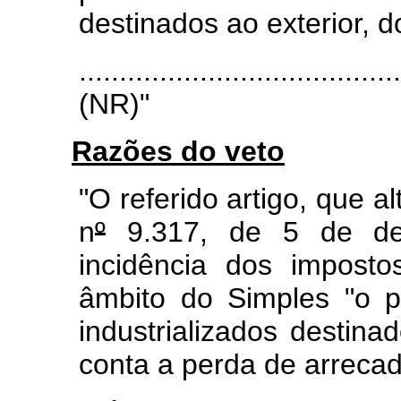
destinados ao exterior, d
.......................................
(NR)"
Razões do veto
"O referido artigo, que a
n
º
9.317, de 5 de de
incidência dos imposto
âmbito do Simples "o 
industrializados destina
conta a perda de arreca