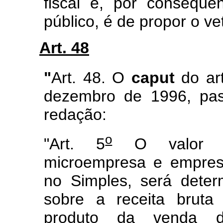
fiscal e, por conseqüê
público, é de propor o ve
Art. 48
"
Art. 48. O
caput
do art
dezembro de 1996, pas
redação:
o
"Art. 5
O valor de
microempresa e empresa
no Simples, será deter
sobre a receita bruta
produto da venda de 