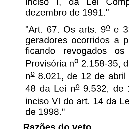
inciso I, da Lei Com
dezembro de 1991."
o
"Art. 67. Os arts. 9
e 33
geradores ocorridos a p
ficando revogados o
o
Provisória n
2.158-35, d
o
n
8.021, de 12 de abril
o
48 da Lei n
9.532, de 
inciso VI do art. 14 da Le
de 1998."
Razões do veto