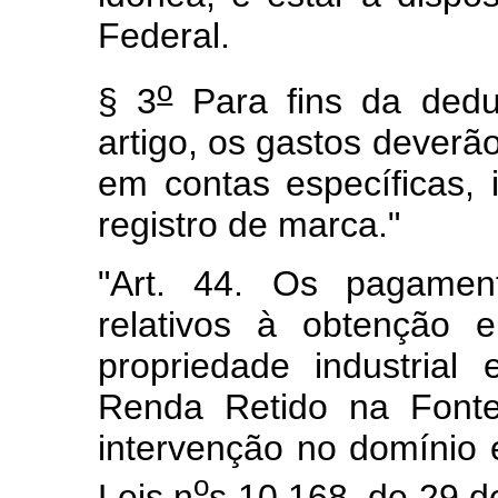
Federal.
o
§ 3
Para fins da dedu
artigo, os gastos deverã
em contas específicas, 
registro de marca."
"Art. 44. Os pagamen
relativos à obtenção 
propriedade industrial
Renda Retido na Fonte
intervenção no domínio 
o
Leis n
s 10.168, de 29 