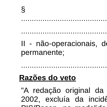
§
........................................
........................................
II - não-operacionais, 
permanente;
.......................................
Razões do veto
"A redação original da
2002, excluía da incid