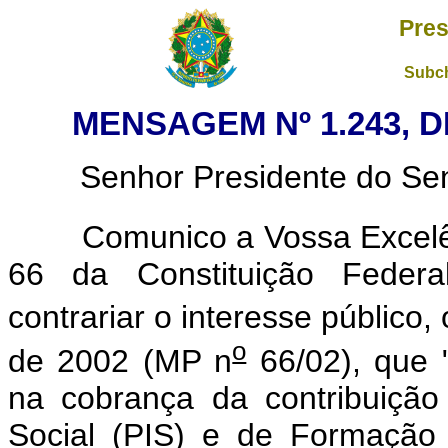
Pres
Subch
MENSAGEM Nº 1.243, D
Senhor Presidente do Sena
Comunico a Vossa Excelênc
66 da Constituição Federal
contrariar o interesse público
o
de 2002 (MP n
66/02), que 
na cobrança da contribuiçã
Social (PIS) e de Formação 