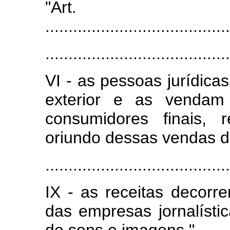
"Ar
........................................
........................................
VI - as pessoas jurídic
exterior e as vendam 
consumidores finais, 
oriundo dessas vendas di
........................................
IX - as receitas decorr
das empresas jornalísti
de sons e imagens."