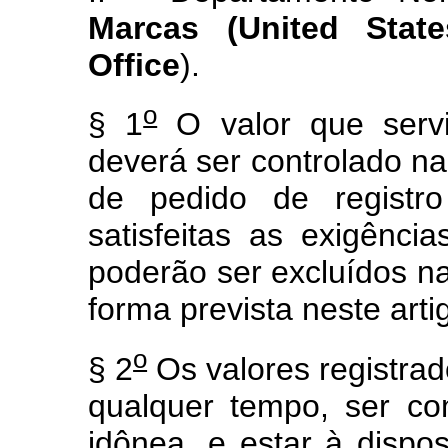
Marcas (United Stat
Office
).
o
§ 1
O valor que servi
deverá ser controlado na
de pedido de registr
satisfeitas as exigênci
poderão ser excluídos na
forma prevista neste arti
o
§ 2
Os valores registrad
qualquer tempo, ser c
idônea, e estar à dispo