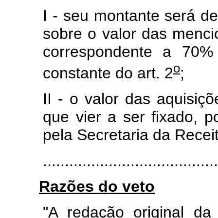
I - seu montante será d
sobre o valor das menci
correspondente a 70% 
o
constante do art. 2
;
II - o valor das aquisiç
que vier a ser fixado, 
pela Secretaria da Recei
.......................................
Razões do veto
"A redação original da