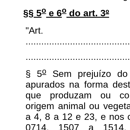
o
o
§§ 5
e 6
do art. 3
º
"Ar
........................................
........................................
o
§ 5
Sem prejuízo do 
apurados na forma deste
que produzam ou com
origem animal ou vegetal
a 4, 8 a 12 e 23, e nos
0714, 1507 a 1514, 