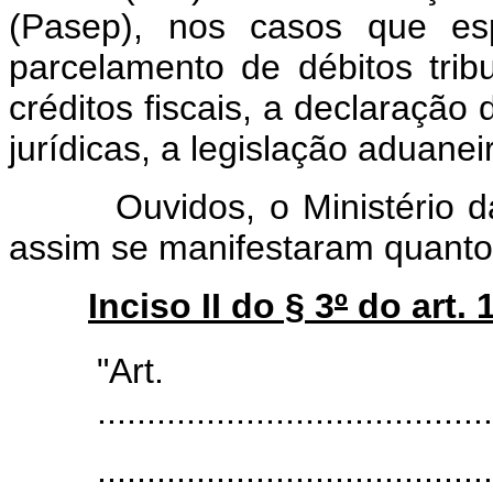
(Pasep), nos casos que es
parcelamento de débitos trib
créditos fiscais, a declaração
jurídicas, a legislação aduanei
Ouvidos, o Ministério da 
assim se manifestaram quanto 
Inciso II do § 3
º
do art. 
"Ar
........................................
........................................