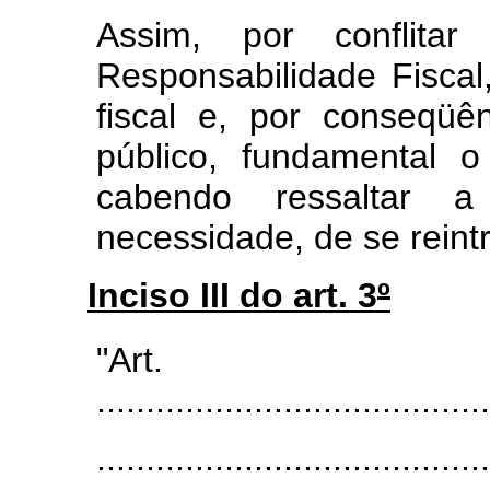
Assim, por conflit
Responsabilidade Fiscal
fiscal e, por conseqüê
público, fundamental o 
cabendo ressaltar a
necessidade, de se reintr
Inciso III do art. 3
º
"Ar
........................................
........................................