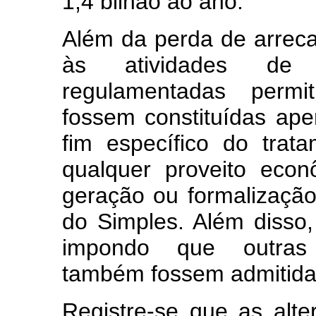
1,4 bilhão ao ano.
Além da perda de arrec
às atividades de 
regulamentadas permit
fossem constituídas ape
fim específico do trata
qualquer proveito econ
geração ou formalizaçã
do Simples. Além disso, 
impondo que outras 
também fossem admitida
Registre-se que as alt