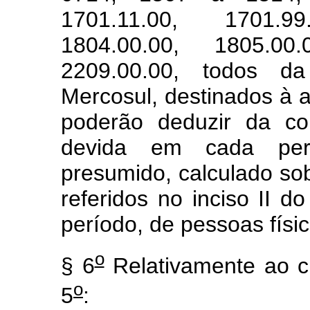
1701.11.00, 1701.9
1804.00.00, 1805.0
2209.00.00, todos 
Mercosul, destinados à 
poderão deduzir da co
devida em cada perí
presumido, calculado sob
referidos no inciso II d
período, de pessoas físi
o
§ 6
Relativamente ao cr
o
5
: