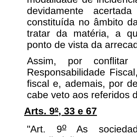
devidamente acertad
constituída no âmbito 
tratar da matéria, a q
ponto de vista da arreca
Assim, por conflit
Responsabilidade Fiscal
fiscal e, ademais, por d
cabe veto aos referidos d
Arts. 9
º
, 33 e 67
o
"Art. 9
As sociedad