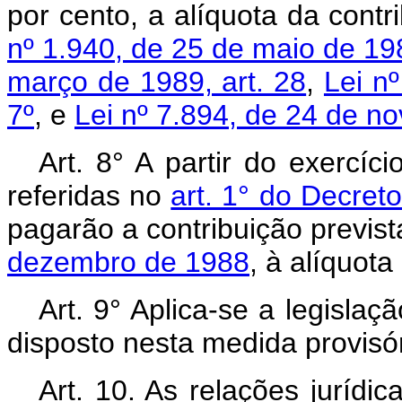
por cento, a alíquota da contr
nº 1.940, de 25 de maio de 1982
março de 1989, art. 28
,
Lei n
7º
, e
Lei nº 7.894, de 24 de no
Art. 8° A partir do exercíci
referidas no
art. 1° do Decreto
pagarão a contribuição previs
dezembro de 1988
, à alíquota
Art. 9° Aplica-se a legislaç
disposto nesta medida provisór
Art. 10. As relações jurídi