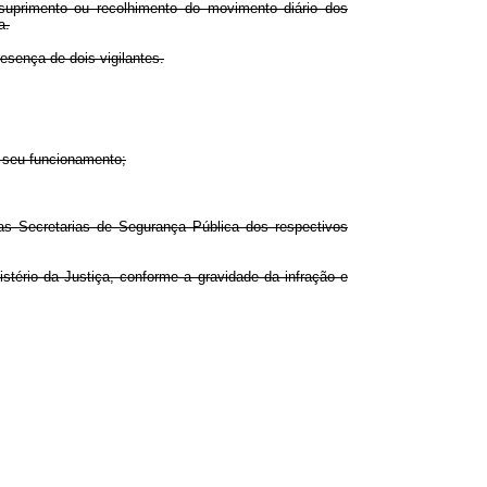
 suprimento ou recolhimento do movimento diário dos
a.
esença de dois vigilantes.
a seu funcionamento;
 as Secretarias de Segurança Pública dos respectivos
nistério da Justiça, conforme a gravidade da infração e