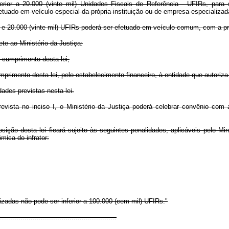
rior a 20.000 (vinte mil) Unidades Fiscais de Referência - UFIRs, para
etuado em veículo especial da própria instituição ou de empresa especializad
l) e 20.000 (vinte mil) UFIRs poderá ser efetuado em veículo comum, com a pr
ete ao Ministério da Justiça:
o cumprimento desta lei;
mprimento desta lei, pelo estabelecimento financeiro, à entidade que autoriz
dades previstas nesta lei.
vista no inciso I, o Ministério da Justiça poderá celebrar convênio com
posição desta lei ficará sujeito às seguintes penalidades, aplicáveis pelo Mi
mica do infrator:
lizadas não pode ser inferior a 100.000 (cem mil) UFIRs."
........................................................