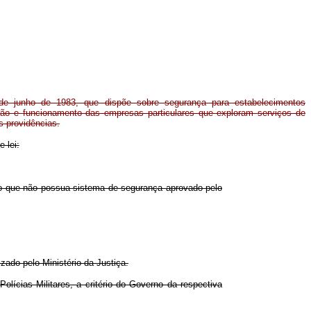
 de junho de 1983, que dispõe sobre segurança para estabelecimentos
ição e funcionamento das empresas particulares que exploram serviços de
as providências.
 lei:
io que não possua sistema de segurança aprovado pelo
izado pelo Ministério da Justiça.
lícias Militares, a critério do Governo da respectiva