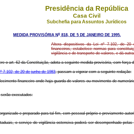
Presidência da República
Casa Civil
Subchefia para Assuntos Jurídicos
o
MEDIDA PROVISÓRIA N
818, DE 5 DE
JANEIRO
DE 1995.
Altera dispositivos da Lei nº 7.102, de 20
financeiros, estabelece normas para constitu
vigilância e de transporte de valores, e dá outr
ere o art. 62 da Constituição, adota a seguinte medida provisória, com força de
º 7.102, de 20 de junho de 1983
, passam a vigorar com a seguinte redação:
elecimento financeiro onde haja guarda de valores ou movimento de numerár
es serão executados:
 organizado e preparado para tal fim, com pessoal próprio e previamente autor
taduais, o serviço de vigilância ostensiva poderá ser desempenhado pelas Po