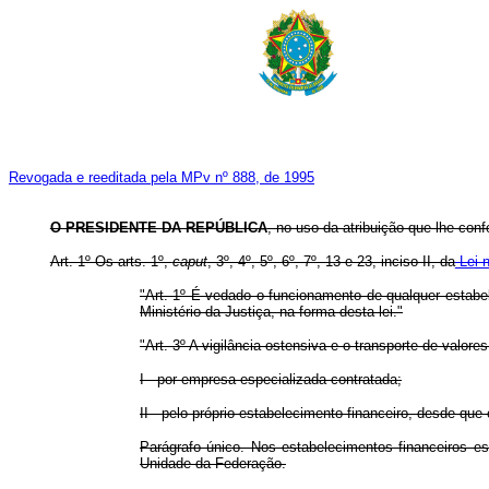
Revogada e reeditada pela MPv nº 888, de 1995
O PRESIDENTE DA REPÚBLICA
, no uso da atribuição que lhe conf
Art. 1º Os arts. 1º,
caput
, 3º, 4º, 5º, 6º, 7º, 13 e 23, inciso II, da
Lei n
"Art. 1º É vedado o funcionamento de qualquer estab
Ministério da Justiça, na forma desta lei."
"Art. 3º A vigilância ostensiva e o transporte de valor
I - por empresa especializada contratada;
II - pelo próprio estabelecimento financeiro, desde que
Parágrafo único. Nos estabelecimentos financeiros es
Unidade da Federação.