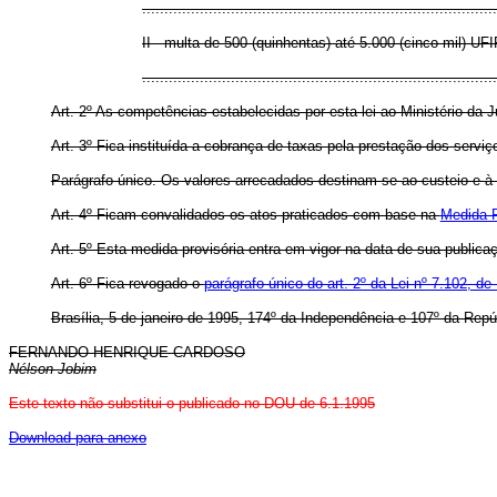
................................................................................
II - multa de 500 (quinhentas) até 5.000 (cinco mil) UFI
................................................................................
Art. 2º As competências estabelecidas por esta lei ao Ministério da J
Art. 3º Fica instituída a cobrança de taxas pela prestação dos servi
Parágrafo único. Os valores arrecadados destinam-se ao custeio e à 
Art. 4º Ficam convalidados os atos praticados com base na
Medida P
Art. 5º Esta medida provisória entra em vigor na data de sua publica
Art. 6º Fica revogado o
parágrafo único do art. 2º da Lei nº 7.102, de
Brasília, 5 de janeiro de 1995, 174º da Independência e 107º da Repú
FERNANDO HENRIQUE CARDOSO
Nélson Jobim
Este texto não substitui o publicado no DOU de 6.1.1995
Download para anexo