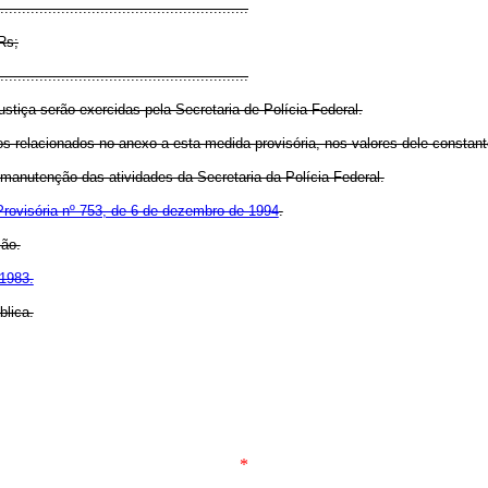
.........................................................
Rs;
.........................................................
ustiça serão exercidas pela Secretaria de Polícia Federal.
ços relacionados no anexo a esta medida provisória, nos valores dele constant
manutenção das atividades da Secretaria da Polícia Federal.
rovisória nº 753, de 6 de dezembro de 1994
.
ção.
 1983.
blica.
*