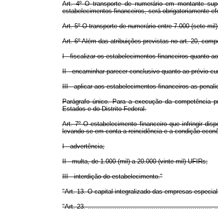
Art. 4º O transporte de numerário em montante supe
estabelecimentos financeiros, será obrigatoriamente ef
Art. 5º O transporte de numerário entre 7.000 (sete mi
Art. 6º Além das atribuições previstas no art. 20, comp
I - fiscalizar os estabelecimentos financeiros quanto a
II - encaminhar parecer conclusivo quanto ao prévio cu
III - aplicar aos estabelecimentos financeiros as penali
Parágrafo único. Para a execução da competência pre
Estados e do Distrito Federal.
Art. 7º O estabelecimento financeiro que infringir dis
levando-se em conta a reincidência e a condição econô
I - advertência;
II - multa, de 1.000 (mil) a 20.000 (vinte mil) UFIRs;
III - interdição do estabelecimento."
"Art. 13. O capital integralizado das empresas especia
"Art. 23. ................................................................ ...