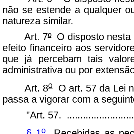
não se estende a qualquer ou
natureza similar.
Art. 7
º
O disposto nesta 
efeito financeiro aos servidor
que já percebam tais valore
administrativa ou por extensão
o
Art. 8
O art. 57 da Lei 
passa a vigorar com a seguint
"Art. 57. ...........................
o
§ 1
Recebidas as peças