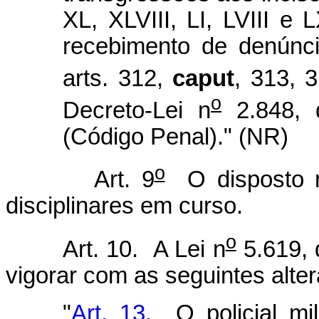
XL, XLVIII, LI, LVIII e 
recebimento de denúnci
arts. 312,
caput
, 313, 
o
Decreto-Lei n
2.848, 
(Código Penal)." (NR)
o
Art. 9
O disposto n
disciplinares em curso.
o
Art. 10. A Lei n
5.619, 
vigorar com as seguintes alte
"
Art. 13
. O policial mil