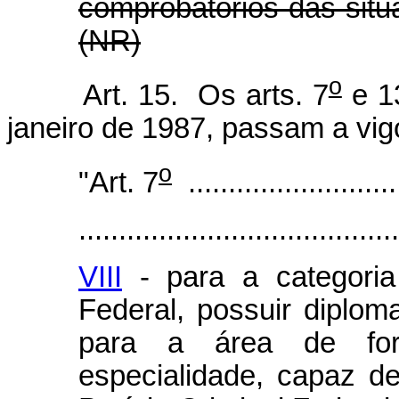
comprobatórios das situ
(NR)
o
Art. 15. Os arts. 7
e 13
janeiro de 1987, passam a vig
o
"Art. 7
...........................
........................................
VIII
- para a categoria 
Federal, possuir diplom
para a área de for
especialidade, capaz d