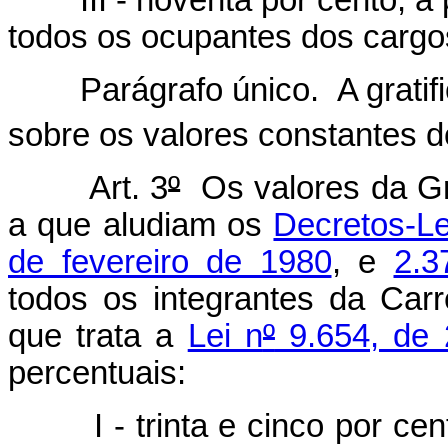
III - noventa por cento, a p
todos os ocupantes dos cargos 
Parágrafo único. A gratific
sobre os valores constantes 
Art. 3
º
Os valores da Gr
a que aludiam os
Decretos-Le
de fevereiro de 1980
, e
2.3
todos os integrantes da Carre
que trata a
Lei n
º
9.654, de 
percentuais:
I - trinta e cinco por cento