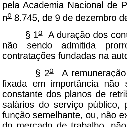
pela Academia Nacional de Po
o
n
8.745, de 9 de dezembro d
o
§ 1
A duração dos contr
não sendo admitida pror
contratações fundadas na auto
o
§ 2
A remuneração d
fixada em importância não 
constante dos planos de retr
salários do serviço público
função semelhante, ou, não e
do mercado de trabalho, nã