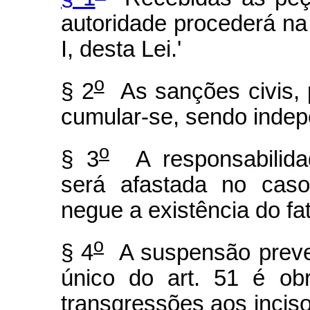
autoridade procederá na 
I, desta Lei.'
o
§ 2
As sanções civis, p
cumular-se, sendo indep
o
§ 3
A responsabilidad
será afastada no caso
negue a existência do fat
o
§ 4
A suspensão preven
único do art. 51 é obr
transgressões aos incisos