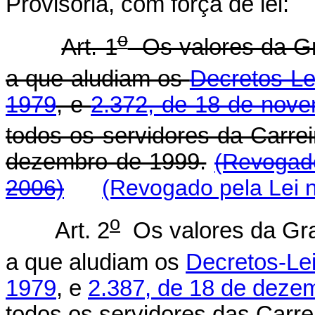
Provisória, com força de lei:
o
Art. 1
Os valores da Gr
a que aludiam os
Decretos-Le
1979
, e
2.372, de 18 de nov
todos os servidores da Carreir
dezembro de 1999.
(Revogado
2006)
(Revogado pela Lei n
o
Art. 2
Os valores da Gra
a que aludiam os
Decretos-Lei
1979
, e
2.387, de 18 de deze
todos os servidores das Carre