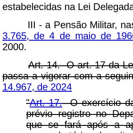
estabelecidas na Lei Delegad
III - a Pensão Militar, nas
3.765, de 4 de maio de 196
2000.
Art. 14. O art. 17 da Le
passa a vigorar com a seguin
14.967, de 2024
"
Art. 17.
O exercício da 
prévio registro no Dep
que se fará após a a