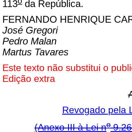
o
113
da República.
FERNANDO HENRIQUE CA
José Gregori
Pedro Malan
Martus Tavares
Este texto não substitui o pub
Edição extra
Revogado pela L
o
(Anexo III à Lei n
9.26