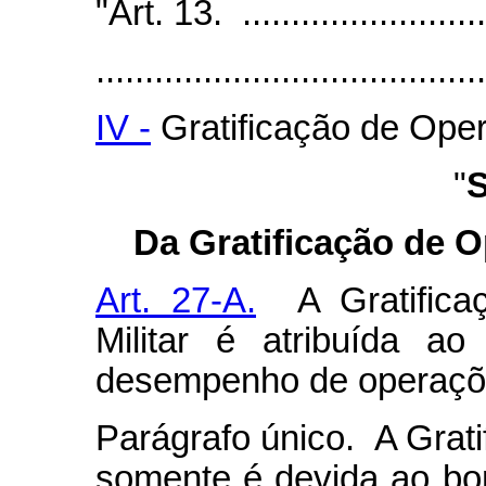
"Art. 13. ...........................
........................................
IV -
Gratificação de Oper
"
S
Da Gratificação de 
Art. 27-A.
A Gratifica
Militar é atribuída ao 
desempenho de operações
Parágrafo único. A Gratif
somente é devida ao bom