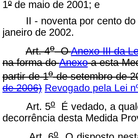
1
º
de maio de 2001; e
II - noventa por cento do ve
janeiro de 2002.
o
Art. 4
O
Anexo III da Le
na forma do
Anexo
a esta Med
o
partir de 1
de setembro de 2
de 2006)
Revogado pela Lei nº
o
Art. 5
É vedado, a qualq
decorrência desta Medida Prov
o
Art. 6
O disposto nesta