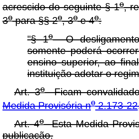
o
acrescido do seguinte § 1
, r
o
o
o
o
3
para §§ 2
, 3
e 4
:
o
"§ 1
O desligamento 
somente poderá ocorrer 
ensino superior, ao fin
instituição adotar o regi
o
Art. 3
Ficam convalidados
o
Medida Provisória n
2.173-22,
o
Art. 4
Esta Medida Provisó
publicação.