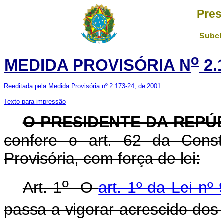
Pres
Subch
o
MEDIDA PROVISÓRIA N
2.
Reeditada pela Medida Provisória nº 2.173-24, de 2001
Texto para impressão
O PRESIDENTE DA REPÚ
confere o art. 62 da Const
Provisória, com força de lei:
o
Art. 1
O
art. 1º da Lei n
passa a vigorar acrescido dos