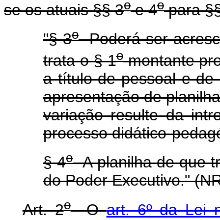
o
o
se os atuais §§ 3
e 4
para §§
o
"§ 3
Poderá ser acresci
o
trata o § 1
montante pro
a título de pessoal e d
apresentação de planilh
variação resulte da in
processo didático-pedag
o
§ 4
A planilha de que tr
do Poder Executivo." (N
o
Art. 2
O
art. 6º da Lei