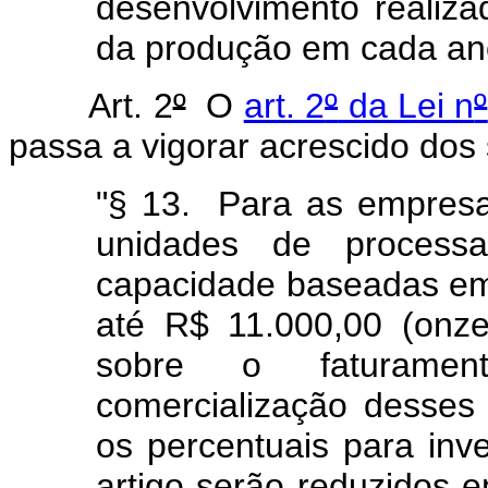
desenvolvimento realiz
da produção em cada ano
Art. 2
º
O
art. 2
º
da Lei n
º
passa a vigorar acrescido dos
"§ 13. Para as empresas
unidades de processa
capacidade baseadas em
até R$ 11.000,00 (onze
sobre o faturamen
comercialização desses
os percentuais para inv
artigo serão reduzidos e