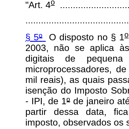
o
"Art. 4
...........................
........................................
o
§ 5
º
O disposto no § 1
2003, não se aplica à
digitais de pequen
microprocessadores, de
mil reais), as quais pass
isenção do Imposto Sobr
- IPI, de 1
º
de janeiro at
partir dessa data, fi
imposto, observados os s