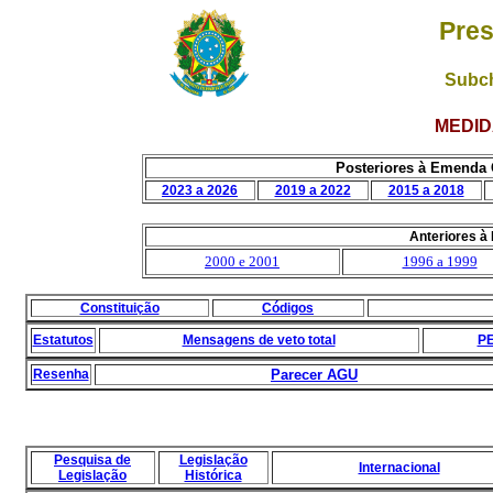
Pres
Subch
MEDID
Posteriores à Emenda C
2023 a 2026
2019 a 2022
2015 a 2018
Anteriores à
2000 e 2001
1996 a 1999
Constituição
Códigos
Estatutos
Mensagens de veto total
PE
Resenha
Parecer AGU
Pesquisa de
Legislação
Internacional
Legislação
Histórica