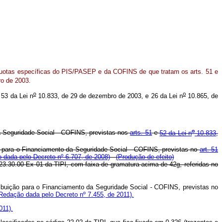
íquotas específicas do PIS/PASEP e da COFINS de que tratam os arts. 51 e
o de 2003.
o
o
 53 da Lei n
10.833, de 29 de dezembro de 2003, e 26 da Lei n
10.865, de
o
da Seguridade Social - COFINS, previstas nos
arts. 51
e
52 da Lei n
10.833,
o para o Financiamento da Seguridade Social - COFINS, previstas no
art. 51
 dada pelo Decreto nº 6.707, de 2008)
(Produção de efeito)
923.30.00 Ex 01 da TIPI, com faixa de gramatura acima de 42g, referidas no
ibuição para o Financiamento da Seguridade Social - COFINS, previstas no
Redação dada pelo Decreto nº 7.455, de 2011).
011).