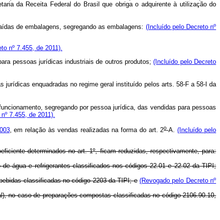
ria da Receita Federal do Brasil que obriga o adquirente à utilização do
 saídas de embalagens, segregando as embalagens:
(Incluído pelo Decreto nº
eto nº 7.455, de 2011).
ara pessoas jurídicas industriais de outros produtos;
(Incluído pelo Decreto
 jurídicas enquadradas no regime geral instituído pelos arts. 58-F a 58-I da
 funcionamento, segregando por pessoa jurídica, das vendidas para pessoas
 nº 7.455, de 2011).
o
003
, em relação às vendas realizadas na forma do art. 2
-A.
(Incluído pelo
eficiente determinados no art. 1º, ficam reduzidas, respectivamente, para:
 de água e refrigerantes classificados nos códigos 22.01 e 22.02 da TIPI;
bebidas classificadas no código 2203 da TIPI; e
(Revogado pelo Decreto nº
al), no caso de preparações compostas classificadas no código 2106.90.10,