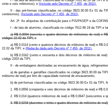
I - da lata de alumínio, classificada no código 7612.90.19 da TIPI e 
vinte e seis milésimos); e
(Incluído pelo Decreto nº 7.455, de 2011).
II - das pré-formas classificadas no código 3923.30.00 Ex 01 da TIP
centésimos).
(Incluído pelo Decreto nº 7.455, de 2011).
Art. 2
º
As alíquotas da contribuição para o PIS/PASEP e da COFINS
I - de lata de alumínio, classificada no código 7612.90.19 da TIPI e 
a) R$ 0,0094 (noventa e quatro décimos de milésimos de real) e R$ 
códigos 22.02 da TIPI; e
a) R$ 0,0114 (cento e quatorze décimos de milésimo de real) e R$ 0,0
22.02 da TIPI; e
(Redação dada pelo Decreto nº 7.455, de 2011).
b) R$ 0,0162 (cento e sessenta e dois décimos de milésimo de real) 
código 2203 da TIPI;
II - de embalagens destinadas ao envasamento de água, refrigerantes 
a) de garrafas e garrafões classificados no código 3923.30.00 da TI
milésimo de real) por litro de capacidade nominal de envasamento;
b) de pré-formas classificadas no código 3923.30.00 Ex 01 da TIPI, f
1. R$ 0,0056 (cinqüenta e seis décimos de milésimo de real) e R$ 0,0
2. R$ 0,014 (quatorze milésimos de real) e R$ 0,0647 (seiscentos e q
3. R$ 0,0234 (duzentos e trinta e quatro décimos de milésimo de real