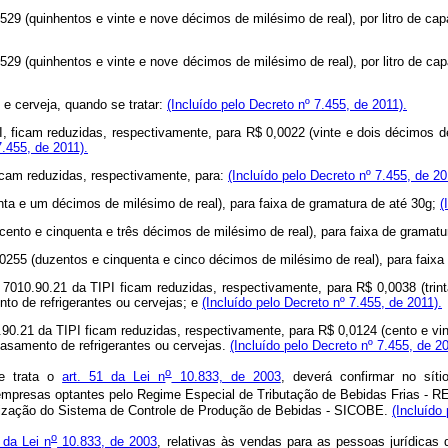
529 (quinhentos e vinte e nove décimos de milésimo de real), por litro de c
0529 (quinhentos e vinte e nove décimos de milésimo de real), por litro de c
 e cerveja, quando se tratar:
(Incluído pelo Decreto nº 7.455, de 2011).
PI, ficam reduzidas, respectivamente, para R$ 0,0022 (vinte e dois décimos d
7.455, de 2011).
ficam reduzidas, respectivamente, para:
(Incluído pelo Decreto nº 7.455, de 20
nta e um décimos de milésimo de real), para faixa de gramatura de até 30g;
(
 (cento e cinquenta e três décimos de milésimo de real), para faixa de gramat
,0255 (duzentos e cinquenta e cinco décimos de milésimo de real), para faix
o 7010.90.21 da TIPI ficam reduzidas, respectivamente, para R$ 0,0038 (trin
to de refrigerantes ou cervejas; e
(Incluído pelo Decreto nº 7.455, de 2011).
.90.21 da TIPI ficam reduzidas, respectivamente, para R$ 0,0124 (cento e vi
vasamento de refrigerantes ou cervejas.
(Incluído pelo Decreto nº 7.455, de 20
o
ue trata o
art. 51 da Lei n
10.833, de 2003
, deverá confirmar no síti
e empresas optantes pelo Regime Especial de Tributação de Bebidas Frias - 
ilização do Sistema de Controle de Produção de Bebidas - SICOBE.
(Incluído
o
 da Lei n
10.833, de 2003
, relativas às vendas para as pessoas jurídicas d