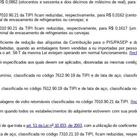
 R$ 0,0862 (oitocentos e sessenta e dois décimos de milésimo de real), par
o 7010.90.21 da TIPI ficam reduzidas, respectivamente, para R$ 0,0162 (cent
nal de envasamento de refrigerantes ou cervejas; e
 7010.90.21 da TIPI ficam reduzidas, respectivamente, para R$ 0,1617 (u
ominal de envasamento de refrigerantes ou cervejas.
oeficiente de redução das alíquotas da Contribuição para o PIS/PASEP e
bebidas, quando as embalagens forem vendidas a ou importadas por pessoa 
ta o art. 58-T da mesma Lei estejam operando em normal funcionamento.
(Inc
ir especificados aos quais devem ser aplicados, observadas as mesmas condiç
lumínio, classificada no código 7612.90.19 da TIPI e de lata de aço, classi
, classificada no código 7612.90.19 da TIPI e de lata de aço, classificada n
balagens de vidro retornáveis classificadas no código 7010.90.21 da TIPI.
(In
m quando todos os estabelecimentos do adquirente estiverem com sua prod
o
 de que trata o
art. 51 da Lei n
10.833, de 2003
, com a utilização do coeficiente
lata de aço, classificada no código 7310.21.10 da TIPI, ficam reduzidas, resp