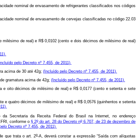
apacidade nominal de envasamento de refrigerantes classificados nos códigos
apacidade nominal de envasamento de cervejas classificadas no código 22.03
e milésimo de real) e R$ 0,0102 (cento e dois décimos de milésimo de real)
11).
Incluído pelo Decreto nº 7.455, de 2011).
ura acima de 30 até 42g;
(Incluído pelo Decreto nº 7.455, de 2011).
a de gramatura acima de 42g;
(Incluído pelo Decreto nº 7.455, de 2011).
ta e oito décimos de milésimo de real) e R$ 0,0177 (cento e setenta e sete
nte e quatro décimos de milésimo de real) e R$ 0,0576 (quinhentos e setenta
11).
o da Secretaria da Receita Federal do Brasil na Internet, no endereço
o
o
REFRI, conforme o
§ 2
do art. 28 do Decreto n
6.707, de 23 de dezembro de
 pelo Decreto nº 7.455, de 2011).
o
e que trata o art. 2
-A, deverá constar a expressão “Saída com alíquotas