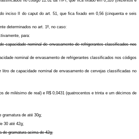
classificados no código 22.02 da TIPI, que fica fixado em 0,326 (trezentos e
o inciso II do caput do art. 51, que fica fixado em 0,56 (cinquenta e seis
ente determinados no art. 1
º
, no caso:
ctivamente, para:
o de capacidade nominal de envasamento de refrigerantes classificados nos
apacidade nominal de envasamento de refrigerantes classificados nos códigos
r litro de capacidade nominal de envasamento de cervejas classificadas no
os de milésimo de real) e R$ 0,0431 (quatrocentos e trinta e um décimos de
e gramatura de até 30g;
e 30 até 42g;
ixa de gramatura acima de 42g;