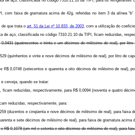
lata de aço, classificada no código 7310.21.10 da TIPI, para os refrigerantes 
I, com faixa de gramatura acima de 42g, referidas no item 3 da alínea “b” d
 de que trata o
art. 51 da Lei nº 10.833, de 2003
, com a utilização do coefici
lata de aço, classificada no código 7310.21.10 da TIPI, ficam reduzidas, respe
0,0431 (quatrocentos e trinta e um décimos de milésimo de real), por litr
529 (quinhentos e vinte e nove décimos de milésimo de real), por litro de c
e R$ 0,0748 (setecentos e quarenta e oito décimos de milésimo de real), po
e cerveja, quando se tratar:
PI, ficam reduzidas, respectivamente, para R$ 0,0094 (noventa e quatro décim
icam reduzidas, respectivamente, para:
259 (duzentos e cinqüenta e nove décimos de milésimo de real), para faixa d
uarenta e sete décimos de milésimo de real), para faixa de gramatura acima d
) e R$ 0,1078 (um mil e setenta e oito décimos de milésimo de real), para fa