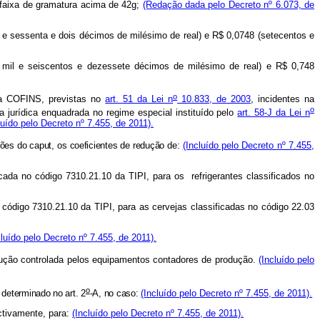
a faixa de gramatura acima de 42g;
(Redação dada pelo Decreto nº 6.073, de
o e sessenta e dois décimos de milésimo de real) e R$ 0,0748 (setecentos e
m mil e seiscentos e dezessete décimos de milésimo de real) e R$ 0,748
o
 da COFINS, previstas no
art. 51 da Lei n
10.833, de 2003
, incidentes na
o
jurídica enquadrada no regime especial instituído pelo
art. 58-J da Lei n
luído pelo Decreto nº 7.455, de 2011).
ões do caput, os coeficientes de redução de:
(Incluído pelo Decreto nº 7.455,
ficada no código 7310.21.10 da TIPI, para os refrigerantes classificados no
o código 7310.21.10 da TIPI, para as cervejas classificadas no código 22.03
cluído pelo Decreto nº 7.455, de 2011).
ução controlada pelos equipamentos contadores de produção.
(Incluído pelo
o
 determinado no art. 2
-A, no caso:
(Incluído pelo Decreto nº 7.455, de 2011).
ectivamente, para:
(Incluído pelo Decreto nº 7.455, de 2011).