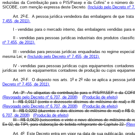
reduzidas da Contribuição para o PIS/Pasep e da Cofins” e o número do A
SICOBE, com menção expressa deste Decreto.
(Incluído pelo Decreto nº 7
o
Art. 2
-E.
A pessoa jurídica vendedora das embalagens de que trata
7.455, de 2011).
I - vendidas para o mercado interno, das embalagens vendidas para e
II - vendidas para pessoas jurídicas industriais dos produtos classi
nº 7.455, de 2011).
III - vendidas para pessoas jurídicas enquadradas no regime especial 
mesma Lei; e
(Incluído pelo Decreto nº 7.455, de 2011).
IV - vendidas para pessoas jurídicas cujos equipamentos contadores
jurídicas sem os equipamentos contadores de produção ou cujos equipam
o
o
o
Art. 2
-F.
O disposto nos arts. 1
e 2
não se aplica a pessoa jurí
Decreto nº 7.455, de 2011).
Art. 3º As alíquotas da contribuição para o PIS/PASEP e da COFI
(Revogado pelo Decreto nº 6.707, de 2008)
(Produção de efeito)
I - R$ 0,0117 (cento e dezessete décimos de milésimo de real) e R$
(Revogado pelo Decreto nº 6.707, de 2008)
(Produção de efeito)
II - R$ 0,0202 (duzentos e dois décimos de milésimo de real) e R$ 0
6.707, de 2008)
(Produção de efeito)
III - R$ 0,0629 (seiscentos e vinte e nove décimos de milésimo de r
Ex 02, da TIPI, para elaboração de bebida refrigerante do Capítulo 22.
(Rev
o
Art. 4
Este Decreto entra em vigor na data de sua publicação, produ