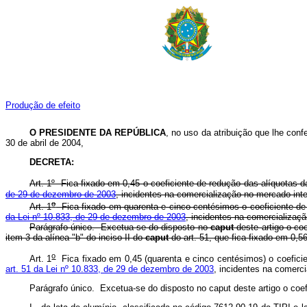
Produção de efeito
O PRESIDENTE DA REPÚBLICA
, no uso da atribuição que lhe confe
30 de abril de 2004,
DECRETA:
Art. 1º Fica fixado em 0,45 o coeficiente de redução das alíquotas
de 29 de dezembro de 2003
, incidentes na comercialização no mercado in
o
Art. 1
Fica fixado em quarenta e cinco centésimos o coeficiente de
da Lei nº 10.833, de 29 de dezembro de 2003
, incidentes na comercializaç
Parágrafo único. Excetua-se do disposto no
caput
deste artigo o co
item 3 da alínea "b" do inciso II do
caput
do art. 51, que fica fixado em 0,5
o
Art. 1
Fica fixado em 0,45 (quarenta e cinco centésimos) o coefici
art. 51 da Lei nº 10.833, de 29 de dezembro de 2003
, incidentes na comerc
Parágrafo único. Excetua-se do disposto no caput deste artigo o coe