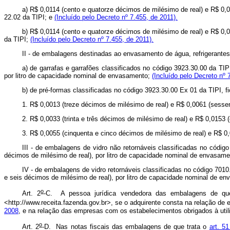
a) R$ 0,0114 (cento e quatorze décimos de milésimo de real) e R$ 0,0
22.02 da TIPI; e
(Incluído pelo Decreto nº 7.455, de 2011).
b) R$ 0,0114 (cento e quatorze décimos de milésimo de real) e R$ 0,
da TIPI;
(Incluído pelo Decreto nº 7.455, de 2011).
II - de embalagens destinadas ao envasamento de água, refrigerantes
a) de garrafas e garrafões classificados no código 3923.30.00 da TI
por litro de capacidade nominal de envasamento;
(Incluído pelo Decreto nº 
b) de pré-formas classificadas no código 3923.30.00 Ex 01 da TIPI, 
1. R$ 0,0013 (treze décimos de milésimo de real) e R$ 0,0061 (sesse
2. R$ 0,0033 (trinta e três décimos de milésimo de real) e R$ 0,0153
3. R$ 0,0055 (cinquenta e cinco décimos de milésimo de real) e R$ 0
III - de embalagens de vidro não retornáveis classificadas no códig
décimos de milésimo de real), por litro de capacidade nominal de envasamen
IV - de embalagens de vidro retornáveis classificadas no código 7010
e seis décimos de milésimo de real), por litro de capacidade nominal de en
o
Art. 2
-C.
A pessoa jurídica vendedora das embalagens de q
<http://www.receita.fazenda.gov.br>, se o adquirente consta na relação d
2008
, e na relação das empresas com os estabelecimentos obrigados à ut
o
Art. 2
-D.
Nas notas fiscais das embalagens de que trata o
art. 51