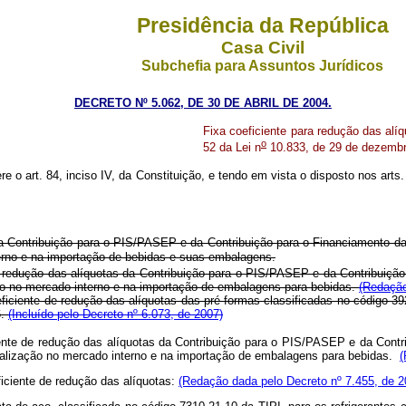
Presidência da República
Casa Civil
Subchefia para Assuntos Jurídicos
DECRETO Nº 5.062, DE 30 DE ABRIL DE 2004.
Fixa coeficiente para redução das al
o
52 da Lei n
10.833, de 29 de dezembr
re o art. 84, inciso IV, da Constituição, e tendo em vista o disposto nos arts.
 da Contribuição para o PIS/PASEP e da Contribuição para o Financiamento 
terno e na importação de bebidas e suas embalagens.
 redução das alíquotas da Contribuição para o PIS/PASEP e da Contribuiçã
ão no mercado interno e na importação de embalagens para bebidas.
(Redação
eficiente de redução das alíquotas das pré-formas classificadas no código 3
6.
(Incluído pelo Decreto nº 6.073, de 2007)
ente de redução das alíquotas da Contribuição para o PIS/PASEP e da Contr
ialização no mercado interno e na importação de embalagens para bebidas.
(
ficiente de redução das alíquotas:
(Redação dada pelo Decreto nº 7.455, de 2