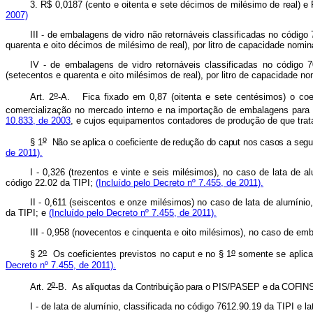
3. R$ 0,0187 (cento e oitenta e sete décimos de milésimo de real) e
2007)
III - de embalagens de vidro não retornáveis classificadas no códig
quarenta e oito décimos de milésimo de real), por litro de capacidade nomi
IV - de embalagens de vidro retornáveis classificadas no código
(setecentos e quarenta e oito milésimos de real), por litro de capacidade n
o
Art. 2
-A.
Fica fixado em 0,87 (oitenta e sete centésimos) o c
comercialização no mercado interno e na importação de embalagens para 
10.833, de 2003
, e cujos equipamentos contadores de produção de que tra
o
§ 1
Não se aplica o coeficiente de redução do caput nos casos a segu
de 2011).
I - 0,326 (trezentos e vinte e seis milésimos), no caso de lata de a
código 22.02 da TIPI;
(Incluído pelo Decreto nº 7.455, de 2011).
II - 0,611 (seiscentos e onze milésimos) no caso de lata de alumínio
da TIPI; e
(Incluído pelo Decreto nº 7.455, de 2011).
III - 0,958 (novecentos e cinquenta e oito milésimos), no caso de em
o
o
§ 2
Os coeficientes previstos no caput e no § 1
somente se aplica
Decreto nº 7.455, de 2011).
o
Art. 2
-B.
As alíquotas da Contribuição para o PIS/PASEP e da COFINS
I - de lata de alumínio, classificada no código 7612.90.19 da TIPI e 