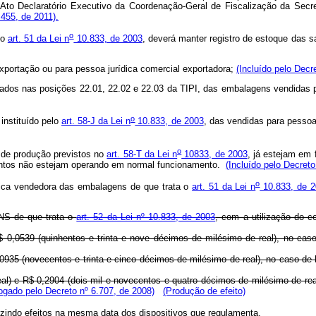
to Declaratório Executivo da Coordenação-Geral de Fiscalização da Secreta
.455, de 2011).
o
 o
art. 51 da Lei n
10.833, de 2003
, deverá manter registro de estoque das
xportação ou para pessoa jurídica comercial exportadora;
(Incluído pelo Decr
ficados nas posições 22.01, 22.02 e 22.03 da TIPI, das embalagens vendidas p
o
instituído pelo
art. 58-J da Lei n
10.833, de 2003
, das vendidas para pessoas
o
 de produção previstos no
art. 58-T da Lei n
10833, de 2003
, já estejam em
entos não estejam operando em normal funcionamento.
(Incluído pelo Decreto
o
dica vendedora das embalagens de que trata o
art. 51 da Lei n
10.833, de 2
NS de que trata o
art. 52 da Lei nº 10.833, de 2003
, com a utilização do co
 0,0539 (quinhentos e trinta e nove décimos de milésimo de real), no caso
,0935 (novecentos e trinta e cinco décimos de milésimo de real), no caso de 
eal) e R$ 0,2904 (dois mil e novecentos e quatro décimos de milésimo de re
ogado pelo Decreto nº 6.707, de 2008)
(Produção de efeito)
zindo efeitos na mesma data dos dispositivos que regulamenta.