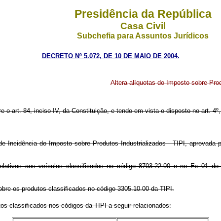
Presidência da República
Casa Civil
Subchefia para Assuntos Jurídicos
DECRETO Nº 5.072, DE 10 DE MAIO DE 2004.
Altera alíquotas do Imposto sobre Prod
e o art. 84, inciso IV, da Constituição, e tendo em vista o disposto no art. 4º,
e Incidência do Imposto sobre Produtos Industrializados - TIPI, aprovada 
relativas aos veículos classificados no código 8703.22.90 e no Ex 01 do
sobre os produtos classificados no código 3305.10.00 da TIPI.
os classificados nos códigos da TIPI a seguir relacionados: