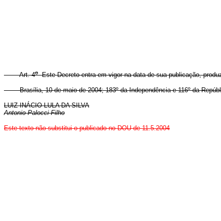
o
Art. 4
Este Decreto entra em vigor na data de sua publicação, produzi
Brasília, 10 de maio de 2004; 183º da Independência e 116º da Repúbl
LUIZ INÁCIO LULA DA SILVA
Antonio Palocci Filho
Este texto não substitui o publicado no DOU de 11.5.2004