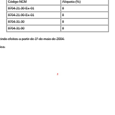
Código NCM
Alíquota (%)
8704.21.30 Ex 01
8
8704.21.90 Ex 01
8
8704.31.30
8
8704.31.90
8
ndo efeitos a partir de 1º de maio de 2004.
ica.
*