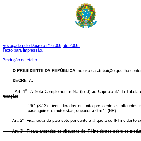
Revogado pelo Decreto nº 6.006, de 2006.
Texto para impressão.
Produção de efeito
O PRESIDENTE DA REPÚBLICA
, no uso da atribuição que lhe confer
DECRETA:
o
Art. 1
A
Nota Complementar NC (87-3) ao Capítulo 87 da Tabela d
redação:
"NC (87-3) Ficam fixadas em oito por cento as alíquotas 
passageiros e motoristas, superior a 6 m³." (NR)
Art. 2º Fica reduzida para sete por cento a alíquota do IPI incidente 
o
Art. 3
Ficam alteradas as alíquotas do IPI incidentes sobre os produt