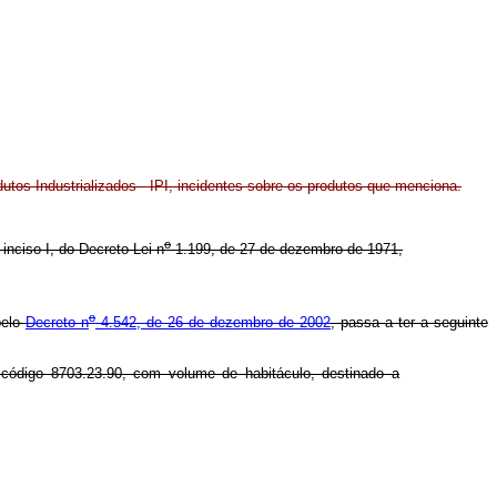
utos Industrializados - IPI, incidentes sobre os produtos que menciona.
o
 inciso I, do Decreto-Lei n
1.199, de 27 de dezembro de 1971,
o
pelo
Decreto n
4.542, de 26 de dezembro de 2002
, passa a ter a seguinte
 código 8703.23.90, com volume de habitáculo, destinado a