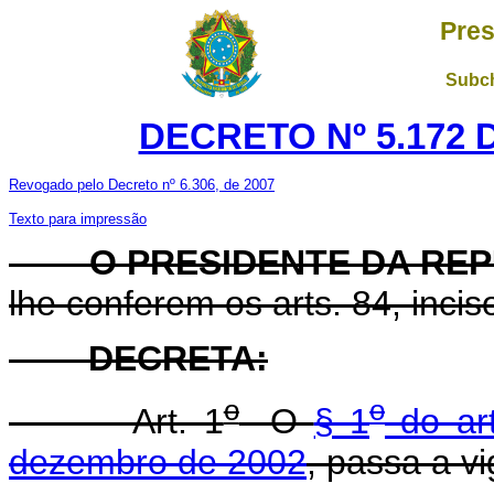
Pres
Subch
DECRETO Nº 5.172 
Revogado pelo Decreto nº 6.306, de 2007
Texto para impressão
O PRESIDENTE DA REP
lhe conferem os arts. 84, inciso
DECRETA:
o
o
Art. 1
O
§ 1
do art
dezembro de 2002
, passa a v