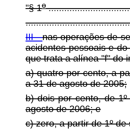
o
"§ 1
...............................
........................................
III -
nas operações de se
acidentes pessoais e do 
que trata a alínea "f" do i
a) quatro por cento, a p
a 31 de agosto de 2005;
b) dois por cento, de 1
agosto de 2006; e
c) zero, a partir de 1º d