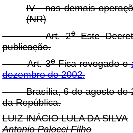
IV - nas demais operaçõ
(NR)
o
Art. 2
Este Decret
publicação.
o
Art. 3
Fica revogado o
dezembro de 2002.
Brasília, 6 de agosto de 
da República.
LUIZ INÁCIO LULA DA SILVA
Antonio Palocci Filho