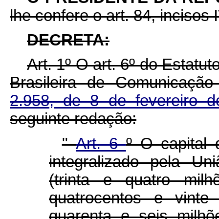
lhe confere o art. 84, incisos 
DECRETA:
Art. 1º O art. 6º do Esta
Brasileira de Comunicaçã
2.958, de 8 de fevereiro
seguinte redação:
"
Art. 6
º O capital
integralizado pela U
(trinta e quatro mil
quatrocentos e vinte
quarenta e seis milhõ