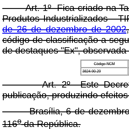
Art. 1º Fica criado na T
Produtos Industrializados - T
de 26 de dezembro de 2002
código de classificação a segu
de destaques "Ex", observada a
Código NCM
3824.90.29
Art. 2º Este Decre
publicação, produzindo efeitos 
Brasília, 6 de dezembro 
o
116
da República.