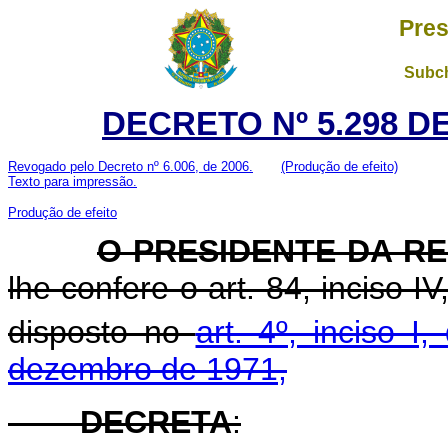
Pres
Subch
DECRETO Nº 5.298 D
Revogado pelo Decreto nº 6.006, de 2006.
(Produção de efeito)
Texto para impressão.
Produção de efeito
O PRESIDENTE DA R
lhe confere o art. 84, inciso I
disposto no
art. 4º, inciso I
dezembro de 1971,
DECRETA
: