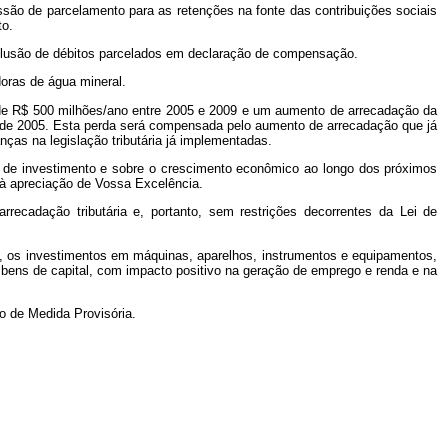
são de parcelamento para as retenções na fonte das contribuições sociais
to.
nclusão de débitos parcelados em declaração de compensação.
doras de água mineral.
m, de R$ 500 milhões/ano entre 2005 e 2009 e um aumento de arrecadação da
 de 2005. Esta perda será compensada pelo aumento de arrecadação que já
ças na legislação tributária já implementadas.
el de investimento e sobre o crescimento econômico ao longo dos próximos
 à apreciação de Vossa Excelência.
recadação tributária e, portanto, sem restrições decorrentes da Lei de
te, os investimentos em máquinas, aparelhos, instrumentos e equipamentos,
e bens de capital, com impacto positivo na geração de emprego e renda e na
o de Medida Provisória.