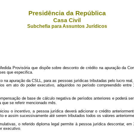
Presidência da República
Casa Civil
Subchefia para Assuntos Jurídicos
dida Provisória que dispõe sobre desconto de crédito na apuração da Con
es que especifica.
dito na apuração da CSLL, para as pessoas jurídicas tributadas pelo lucro real
dos em ato do poder executivo, adquiridos no período compreendido entre
ompensação de base de cálculo negativa de períodos anteriores e poderá se
a que se referir mencionado mês.
iciou o incentivo, a pessoa jurídica deverá adicionar o crédito anteriormen
o e assim sucessivamente até serem tributados todos os valores anteriormente
lativas, o referido diploma legal permite à pessoa jurídica descontar, em 
r executivo.