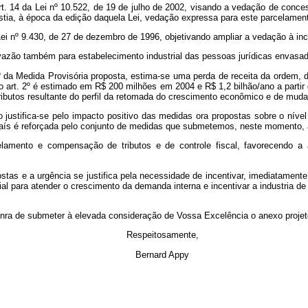
rt. 14 da Lei nº
10.522, de 19 de julho de 2002, visando a vedação de conces
istia, à época da edição daquela Lei, vedação expressa para este parcelamen
Lei nº
9.430, de 27 de dezembro de 1996, objetivando ampliar a vedação à i
e vazão também para estabelecimento industrial das pessoas jurídicas envasa
 1º da Medida Provisória proposta, estima-se uma perda de receita da orde
art. 2º é estimado em R$ 200 milhões em 2004 e R$ 1,2 bilhão/ano a partir
ibutos resultante do perfil da retomada do crescimento econômico e de mudan
o justifica-se pelo impacto positivo das medidas ora propostas sobre o nív
o País é reforçada pelo conjunto de medidas que submetemos, neste momento,
mento e compensação de tributos e de controle fiscal, favorecendo a ar
stas e a urgência se justifica pela necessidade de incentivar, imediatamen
al para atender o crescimento da demanda interna e incentivar a industria d
onra de submeter à elevada consideração de Vossa Excelência o anexo projet
Respeitosamente,
Bernard Appy