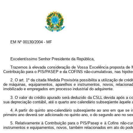
EM Nº
00130/2004 - MF
Excelentíssimo Senhor Presidente da República,
Trazemos à elevada consideração de Vossa Excelência proposta de Me
Contribuição para o PIS/PASEP e da COFINS não-cumulativas, nas hipótes
2. O art. 1º
da citada Medida Provisória possibilita a utilização de cré
de máquinas, equipamentos, aparelhos e instrumentos, novos, relaciona
imobilizado e empregados em processo industrial do adquirente.
3. O valor do crédito apurado será deduzido da CSLL devida após a c
sua depreciação contábil, até o quarto ano calendário subseqüente àquele 
4. A partir do quinto ano-calendário subseqüente ao ano em que se in
primeiro ano deverá ser adicionado no quinto ano, o do segundo ano no sext
5. Relativamente à Contribuição para o PIS/Pasep e à Cofins não-cumu
instrumentos e equipamentos, novos, também relacionados em ato do pode