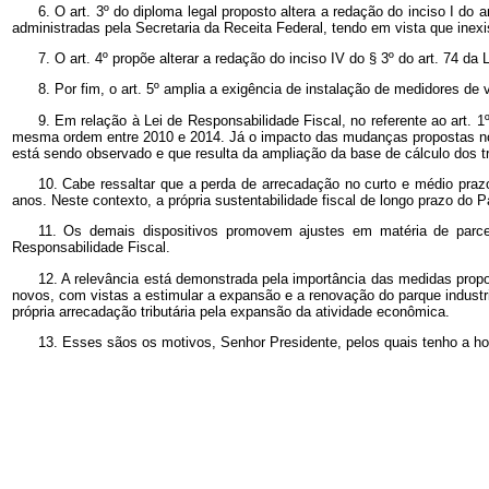
6. O art. 3º do diploma legal proposto altera a redação do inciso I do a
administradas pela Secretaria da Receita Federal, tendo em vista que inex
7. O art. 4º propõe alterar a redação do inciso IV do § 3º
do art. 74 da 
8. Por fim, o art. 5º amplia a exigência de instalação de medidores d
9. Em relação à Lei de Responsabilidade Fiscal, no referente ao art.
mesma ordem entre 2010 e 2014. Já o impacto das mudanças propostas no 
está sendo observado e que resulta da ampliação da base de cálculo dos tr
10. Cabe ressaltar que a perda de arrecadação no curto e médio praz
anos. Neste contexto, a própria sustentabilidade fiscal de longo prazo d
11. Os demais dispositivos promovem ajustes em matéria de parcela
Responsabilidade Fiscal.
12. A relevância está demonstrada pela importância das medidas propo
novos, com vistas a estimular a expansão e a renovação do parque industri
própria arrecadação tributária pela expansão da atividade econômica.
13. Esses sãos os motivos, Senhor Presidente, pelos quais tenho a h