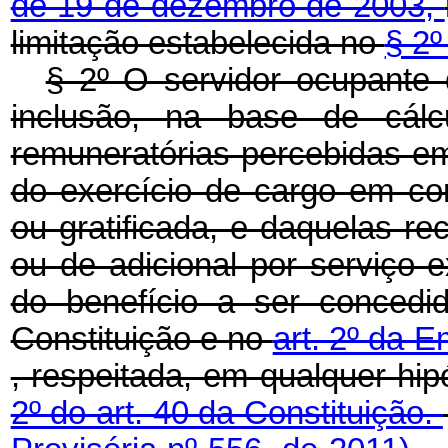
de 19 de dezembro de 2003,
limitação estabelecida no
§ 2º
§ 2º O servidor ocupante 
inclusão, na base de cálcu
remuneratórias percebidas em
do exercício de cargo em c
ou gratificada, e daquelas rec
ou de adicional por serviço ex
do benefício a ser concedi
Constituição e no
art. 2º da 
, respeitada, em qualquer hip
2º do art. 40 da Constituição.