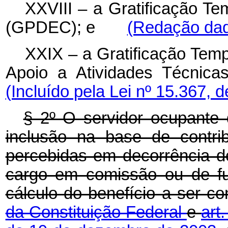
XXVIII – a Gratificação Te
(GPDEC); e
(Redação dada
XXIX – a Gratificação Temp
Apoio a Atividades Técni
(Incluído pela Lei nº 15.367, 
§ 2º O servidor ocupante 
inclusão na base de contri
percebidas em decorrência de
cargo em comissão ou de fu
cálculo do benefício a ser 
da Constituição Federal
e
art