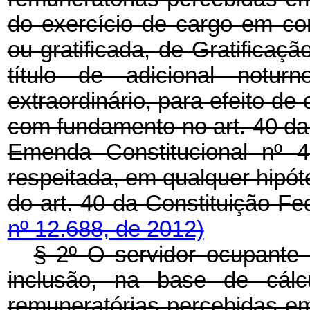
do exercício de cargo em c
ou gratificada, de Gratificaç
título de adicional notur
extraordinário, para efeito de
com fundamento no art. 40 da 
Emenda Constitucional nº 
respeitada, em qualquer hipóte
do art. 40 da Constituição Fe
nº 12.688, de 2012)
§ 2º O servidor ocupante 
inclusão, na base de cálcu
remuneratórias percebidas em