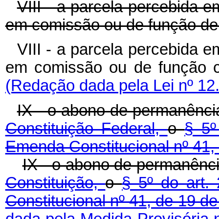
VIII - a parcela percebida 
em comissão ou de função de 
VIII - a parcela percebida 
em comissão ou de função
(Redação dada pela Lei nº 12
IX - o abono de permanênci
Constituição Federal,
o
§ 5º
Emenda Constitucional nº 41,
IX - o abono de permanênc
Constituição,
o
§ 5º do art.
Constitucional nº 41, de 19 
dada pela Medida Provisória 