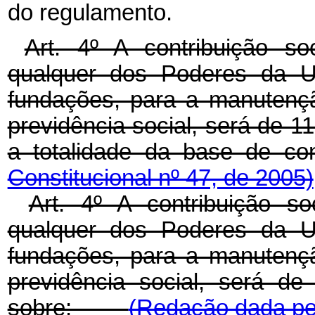
do regulamento.
Art. 4º A contribuição so
qualquer dos Poderes da Un
fundações, para a manutençã
previdência social, será de 1
a totalidade da base 
Constitucional nº 47, de 2005)
Art. 4º A contribuição so
qualquer dos Poderes da Un
fundações, para a manutençã
previdência social, será de
sobre:
(Redação dada pel