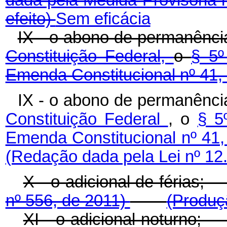
efeito)
Sem eficácia
IX - o abono de permanênci
Constituição Federal,
o
§ 5º
Emenda Constitucional nº 41,
IX - o abono de permanênci
Constituição Federal
, o
§ 5
Emenda Constitucional nº 41
(Redação dada pela Lei nº 12
X - o adicional de féri
nº 556, de 2011)
(Produç
XI - o adicional notur