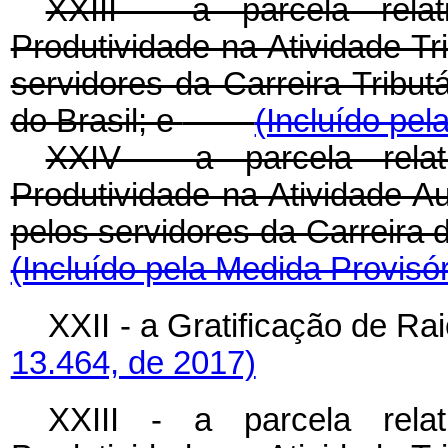
XXIII - a parcela rela
Produtividade na Atividade Tr
servidores da Carreira Tribut
do Brasil; e
(Incluído pel
XXIV - a parcela rela
Produtividade na Atividade Au
pelos servidores da Carreir
(Incluído pela Medida Provisór
XXII - a Gratificação d
13.464, de 2017)
XXIII - a parcela rela