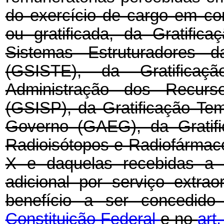
do exercício de cargo em c
ou gratificada, da Gratifi
Sistemas Estruturadores d
(GSISTE), da Gratifica
Administração dos Recurs
(GSISP), da Gratificação Te
Governo (GAEG), da Gratifi
Radioisótopos e Radiofármac
X e daquelas recebidas a t
adicional por serviço extrao
benefício a ser concedi
Constituição Federal
e no
art