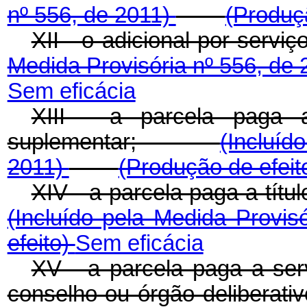
nº 556, de 2011)
(Produç
XII - o adicional por se
Medida Provisória nº 556, de
Sem eficácia
XIII - a parcela paga a
suplementar;
(Incluíd
2011)
(Produção de efeit
XIV - a parcela paga a tí
(Incluído pela Medida Provis
efeito)
Sem eficácia
XV - a parcela paga a serv
conselho ou órgão deliberati