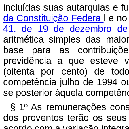
incluídas suas autarquias e f
da Constituição Federa
l e n
41, de 19 de dezembro d
aritmética simples das maio
base para as contribuiçõ
previdência a que esteve v
(oitenta por cento) de tod
competência julho de 1994 ou
se posterior àquela competênc
§ 1º As remunerações consi
dos proventos terão os seus
acordo com a variação integral