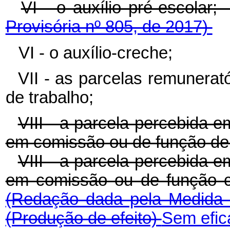
VI - o auxílio pré-es
Provisória nº 805, de 2017)
VI - o auxílio-creche;
VII - as parcelas remunerat
de trabalho;
VIII - a parcela percebida 
em comissão ou de função de 
VIII - a parcela percebida 
em comissão ou de função
(Redação dada pela Medida 
(Produção de efeito)
Sem efic