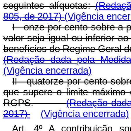
seguintes alíquotas:
(Redaçã
805, de 2017)
(Vigência encer
I - onze por cento sobre a 
valor seja igual ou inferior a
benefícios do Regime Geral
(Redação dada pela Medida
(Vigência encerrada)
II - quatorze por cento sob
que supere o limite máximo 
RGPS.
(Redação dada 
2017)
(Vigência encerrada)
Art. 4º A contribuição so