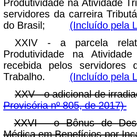
Produtividade na Atividade Tr
servidores da carreira Tribut
do Brasil;
(Incluído pela 
XXIV - a parcela rela
Produtividade na Atividade
recebida pelos servidores d
Trabalho.
(Incluído pela 
XXV - o adicional de irr
Provisória nº 805, de 2017)
XXVI - o Bônus de Desem
Médica em Benefícios por 