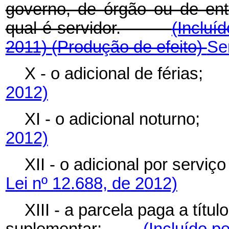
governo, de órgão ou de ent
qual é servidor.
(Incluí
2011)
(Produção de efeito)
Se
X - o adicional de féria
2012)
XI - o adicional noturn
2012)
XII - o adicional por ser
Lei nº 12.688, de 2012)
XIII - a parcela paga a títu