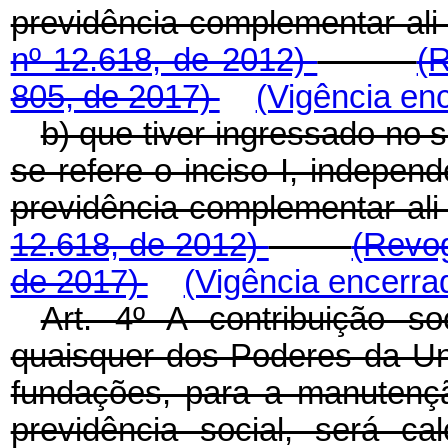
previdência complementar 
nº 12.618, de 2012)
(
805, de 2017)
(Vigência en
b) que tiver ingressado no s
se refere o inciso I, indepe
previdência complementar 
12.618, de 2012)
(Revog
de 2017)
(Vigência encerra
Art. 4º A contribuição so
quaisquer dos Poderes da Uni
fundações, para a manutençã
previdência social, será c