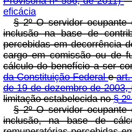
Provisória nº 556, de 2011)
eficácia
§ 2º O servidor ocupante 
inclusão na base de contri
percebidas em decorrência de
cargo em comissão ou de fu
cálculo do benefício a ser 
da Constituição Federal
e
art
de 19 de dezembro de 2003,
limitação estabelecida no
§ 2º
§ 2º O servidor ocupante 
inclusão, na base de cálcu
remuneratórias percebidas em