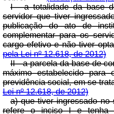
I - a totalidade da base 
servidor que tiver ingressad
publicação do ato de insti
complementar para os servido
cargo efetivo e não tiver 
pela Lei nº 12.618, de 2012)
II - a parcela da base de co
máximo estabelecido para o
previdência social, em se 
Lei nº 12.618, de 2012)
a) que tiver ingressado no 
refere o inciso I e tenha