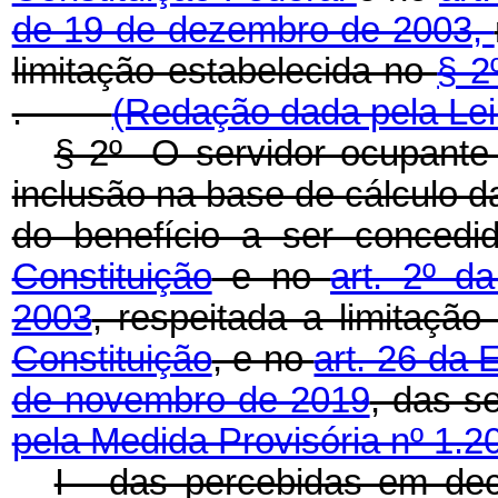
de 19 de dezembro de 2003,
limitação estabelecida no
§ 2
.
(Redação dada pela Lei
§ 2º O servidor ocupante 
inclusão na base de cálculo da
do benefício a ser conced
Constituição
e no
art. 2º d
2003
, respeitada a limitaçã
Constituição
, e no
art. 26 da 
de novembro de 2019
, das s
pela Medida Provisória nº 1.2
I - das percebidas em dec