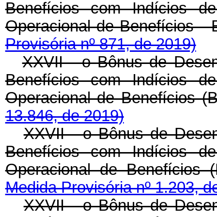
Benefícios com Indícios de
Operacional de Benefíc
Provisória nº 871, de 2019)
XXVII - o Bônus de Desemp
Benefícios com Indícios de
Operacional de Benefí
13.846, de 2019)
XXVII - o Bônus de Desemp
Benefícios com Indícios de
Operacional de Benefíci
Medida Provisória nº 1.203, d
XXVII - o Bônus de Desemp