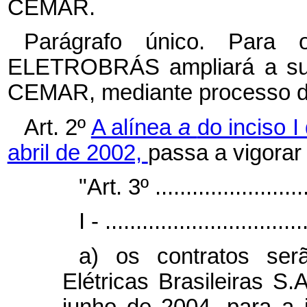
CEMAR.
Parágrafo único. Para 
ELETROBRÁS ampliará a sua 
CEMAR, mediante processo de
Art. 2º
A alínea
a
do inciso I
abril de 2002,
passa a vigorar
"Art. 3º ..........................
I - ................................
a) os contratos ser
Elétricas Brasileiras
junho de 2004, para a