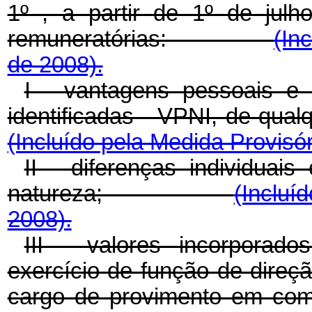
1º , a partir de 1º de jul
remuneratórias:
(In
de 2008).
I - vantagens pessoais e
identificadas - VPNI, d
(Incluído pela Medida Provisór
II - diferenças individuai
natureza;
(Incluí
2008).
III - valores incorporad
exercício de função de direç
cargo de provimento em co