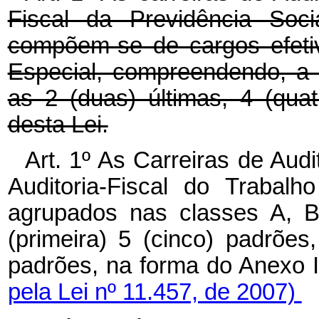
Fiscal da Previdência Soci
compõem-se de cargos efeti
Especial, compreendendo, a 1
as 2 (duas) últimas, 4 (qua
desta Lei.
Art.
1º
As
Carreiras
de
Audi
Auditoria-Fiscal
do
Trabalh
agrupados
nas
classes
A,
(primeira)
5
(cinco)
padrões
padrões,
na
forma
do
Anexo
pela Lei nº 11.457, de 2007)