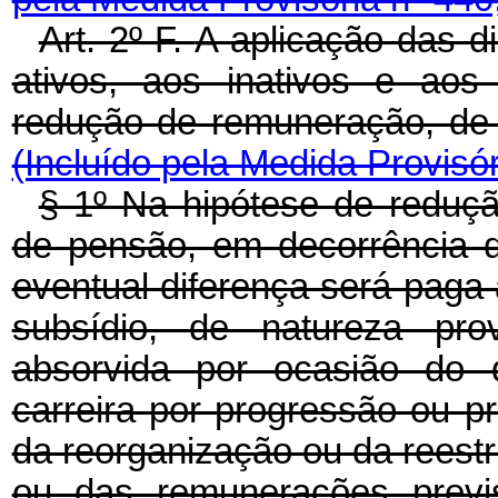
Art. 2º-F.
A aplicação das d
ativos, aos inativos e aos
redução de remuneração
(Incluído pela Medida Provisór
§ 1º Na hipótese de reduç
de pensão, em decorrência d
eventual diferença será paga 
subsídio, de natureza prov
absorvida por ocasião do 
carreira por progressão ou pr
da reorganização ou da reestr
ou das remunerações previ