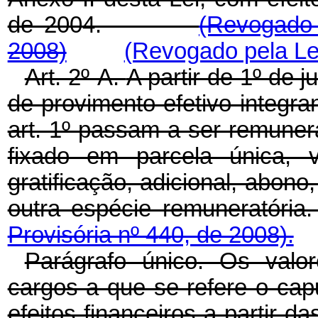
de 2004.
(Revogado 
2008)
(Revogado pela Lei
Art. 2º-A.
A partir de 1º de j
de provimento efetivo integra
art. 1º passam a ser remuner
fixado em parcela única, 
gratificação, adicional, abon
outra espécie remun
Provisória nº 440, de 2008).
Parágrafo único. Os valor
cargos a que se refere o cap
efeitos financeiros a part