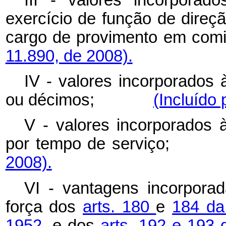
exercício de função de direç
cargo de provimento e
11.890, de 2008).
IV - valores incorporados 
ou décimos;
(Incluído 
V - valores incorporados à
por tempo de servi
2008).
VI - vantagens incorpora
força dos
arts. 180
e
184 da
1952,
e dos
arts. 192 e 193 