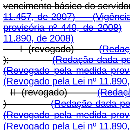
vencimento
básico
do
serv
11.457, de 2007)
(Vigênci
provisória nº 440, de 2008)
11.890, de 2008)
I
-(revogado)
(Redaç
);
(Redação dada pe
(Revogado pela medida prov
(Revogado pela Lei nº 11.890,
II
-(revogado)
(Redaçã
)
(Redação dada pel
(Revogado pela medida provi
(Revogado pela Lei nº 11.890,