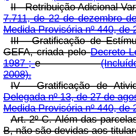
II - Retribuição Adicional Va
7.711, de 22 de dezembro d
Medida Provisória nº 440, de 
III - Gratificação de Estí
GEFA, criada pelo
Decreto-L
1987 ;
e
(Incluí
2008).
IV - Gratificação de Ati
Delegada nº 13, de 27 
Medida Provisória nº 440, de 
Art. 2º-C.
Além das parcelas
B, não são devidas aos titular