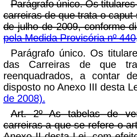
Parágrafo único. Os titulare
carreiras de que trata o caput
de julho de 2009, conform
pela Medida Provisória nº 440
Parágrafo único. Os titula
das Carreiras de que tra
reenquadrados, a contar d
disposto no Anexo III des
de 2008).
Art. 2º As tabelas de v
carreiras a que se refere o ar
Anexo II desta Lei, com efeito