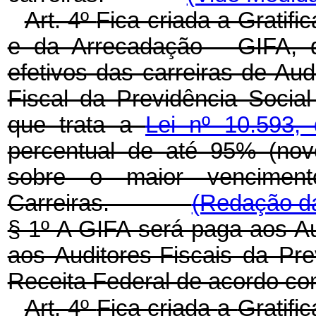
Art. 4º
Fica criada a Gratif
e da Arrecadação - GIFA, 
efetivos das carreiras de Audi
Fiscal da Previdência Social
que trata a
Lei nº 10.593
percentual de até 95% (nove
sobre o maior vencimen
Carreiras.
(Redação da
§ 1º A GIFA será paga aos Au
aos Auditores-Fiscais da Pr
Receita Federal de acordo co
Art.
4º
Fica
criada
a
Gratifi