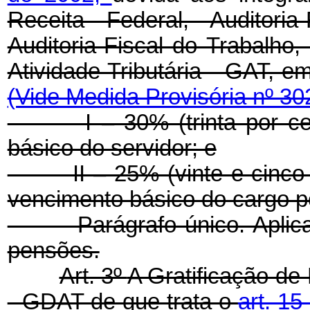
Receita Federal, Auditoria
Auditoria-Fiscal do Trabalho
Atividade Tributária - GAT, e
(Vide Medida Provisória nº 30
I – 30% (trinta por cento
básico do servidor; e
II – 25% (vinte e cinco po
vencimento básico do cargo p
Parágrafo único. Aplica-s
pensões.
Art. 3º
A Gratificação de
- GDAT de que trata o
art. 1