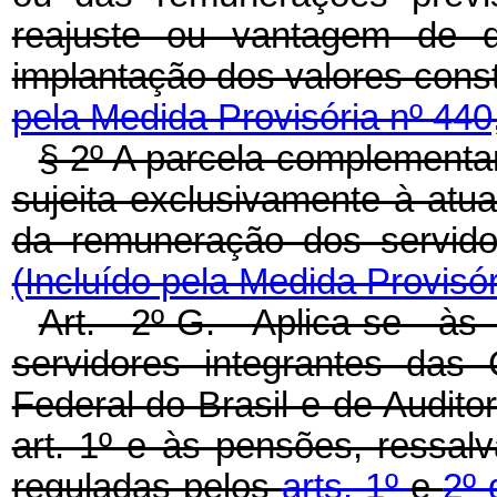
reajuste ou vantagem de 
implantação dos valores cons
pela Medida Provisória nº 440
§ 2º A parcela complementar
sujeita exclusivamente à atua
da remuneração dos se
(Incluído pela Medida Provisór
Art. 2º-G.
Aplica-se às
servidores integrantes das 
Federal do Brasil e de Auditor
art. 1º e às pensões, ressa
reguladas pelos
arts. 1º
e
2º 