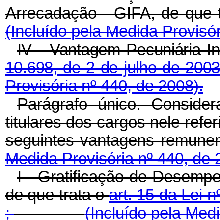
Arrecadação - GIFA, de qu
(Incluído pela Medida Provisór
IV - Vantagem Pecuniária In
10.698, de 2 de julho de 200
Provisória nº 440, de 2008).
Parágrafo único. Consider
titulares dos cargos nele ref
seguintes vantagens remuner
Medida Provisória nº 440, de 
I - Gratificação de Desempe
de que trata o
art. 15 da Lei 
;
(Incluído pela Medi