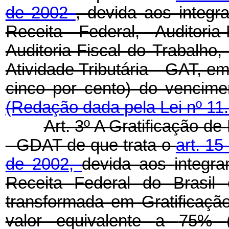
de 2002
, devida aos integr
Receita Federal, Auditoria
Auditoria-Fiscal do Trabalho
Atividade Tributária - GAT, e
cinco por cento) do ve
(Redação dada pela Lei nº 11
Art.
3º
A
Gratificação
de
-
GDAT
de
que
trata
o
art.
15
de
2002,
devida
aos
integr
Receita
Federal
do
Brasil
transformada
em
Gratificaç
valor
equivalente
a
75%