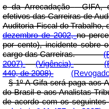
e
da
Arrecadação
-
GIFA,
efetivos
das
Carreiras
de
Aud
Auditoria-Fiscal
do
Trabalho,
dezembro
de
2002,
no
perc
por
cento),
incidente
sobre
cargo
das
Carreiras.
(
2007)
(Vigência)
(
440, de 2008)
(Revogado 
§
1º
A
Gifa
será
paga
aos
A
do
Brasil
e
aos
Analistas-Trib
de
acordo
com
os
seguinte