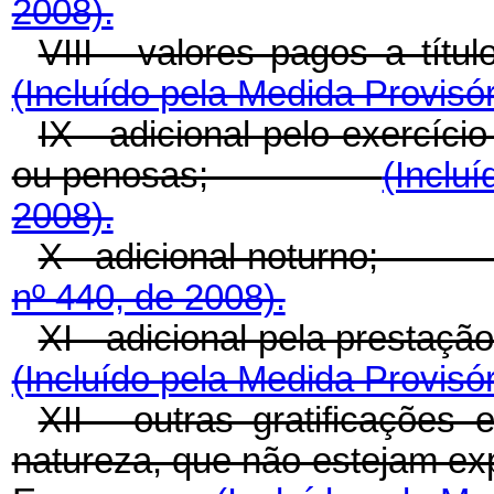
2008).
VIII - valores pagos
(Incluído pela Medida Provisór
IX - adicional pelo exercíci
ou penosas;
(Inclu
2008).
X - adicional notur
nº 440, de 2008).
XI - adicional pela prest
(Incluído pela Medida Provisór
XII - outras gratificações
natureza, que não estejam exp