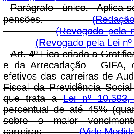
Parágrafo único. Aplic
pensões.
(Redação
(Revogado pela m
(Revogado pela Lei nº
Art. 4º Fica criada a Gratif
e da Arrecadação - GIFA, 
efetivos das carreiras de Audi
Fiscal da Previdência Social
que trata a
Lei nº 10.593
percentual de até 45% (quar
sobre o maior vencimen
carreiras.
(Vide Medida