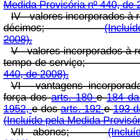
Medida Provisória nº 440, de 
IV - valores incorporados à
décimos;
(Incluí
2008).
V - valores incorporados à r
tempo de serviço
440, de 2008).
VI - vantagens incorpora
força dos
arts. 180
e
184 da
1952,
e dos
arts. 192
e
193 d
(Incluído pela Medida Provisór
VII - abonos;
(Incluí