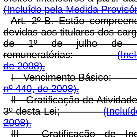
(Incluído pela Medida Provisór
Art. 2º-B.
Estão compreend
devidas aos titulares dos cargo
de 1º de julho de 20
remuneratórias:
(Inc
de 2008).
I - Vencimento Básico;
nº 440, de 2008).
II - Gratificação de Atividade
3º desta Lei;
(Incluí
2008).
III - Gratificação de I