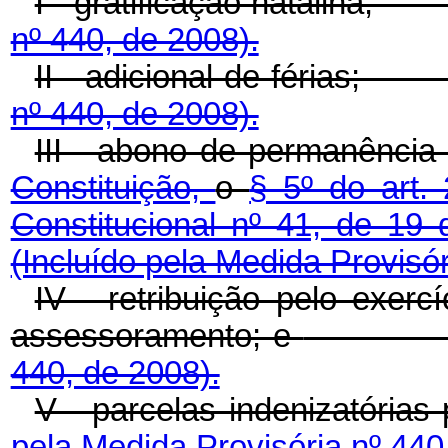
I - gratificação natali
nº 440, de 2008).
II - adicional de féri
nº 440, de 2008).
III - abono de permanência
Constituição,
o
§ 5º do art.
Constitucional nº 41, de 1
(Incluído pela Medida Provisór
IV - retribuição pelo exerc
assessoramento; e
440, de 2008).
V - parcelas indenizatórias 
pela Medida Provisória nº 440