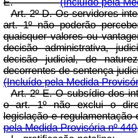
E.
(Incluído pela Me
Art. 2º-D.
Os servidores inte
art. 1º não poderão perceb
quaisquer valores ou vantag
decisão administrativa, judi
decisão judicial, de nature
decorrentes de sentença j
(Incluído pela Medida Provisór
Art. 2º-E.
O subsídio dos in
o art. 1º não exclui o dir
legislação e regulamen
pela Medida Provisória nº 440