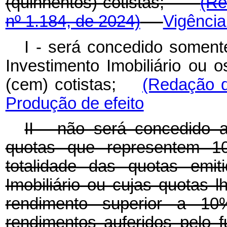
(quinhentos) cotistas;
(Re
nº 1.184, de 2024)
Vigência
I - será concedido somen
Investimento Imobiliário ou
(cem) cotistas;
(Redação d
Produção de efeito
II - não será concedido ao
quotas que representem 1
totalidade das quotas emit
Imobiliário ou cujas quotas 
rendimento superior a 10
rendimentos auferidos 