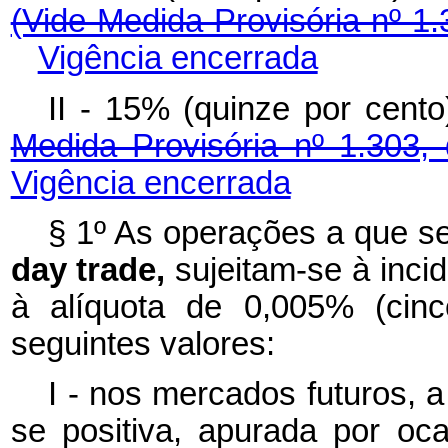
(Vide Medida Provisória nº 1.
Vigência encerrada
II - 15% (quinze por ce
Medida Provisória nº 1.303,
Vigência encerrada
§ 1º As operações a que se
day trade,
sujeitam-se à inci
à alíquota de 0,005% (cinc
seguintes valores:
I - nos mercados futuros, a
se positiva, apurada por oc