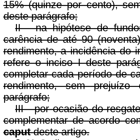
15% (quinze por cento), sem 
deste parágrafo;
II - na hipótese de fund
carência de até 90 (noventa
rendimento, a incidência do 
refere o inciso I deste par
completar cada período de c
rendimento, sem prejuízo 
parágrafo;
III - por ocasião do resgat
complementar de acordo com
caput
deste artigo.