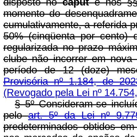
disposto no
caput
e nos §§
momento do desenquadrament
cumulativamente, a referida p
50% (cinqüenta por cento) do
regularizada no prazo máxim
clube não incorrer em nova
período de 12 (doze) me
Provisória nº 1.184, de 202
(Revogado pela Lei nº 14.754
§ 5º Consideram-se incluí
pelo
art. 5º da Lei nº 9.7
predeterminados obtidos em