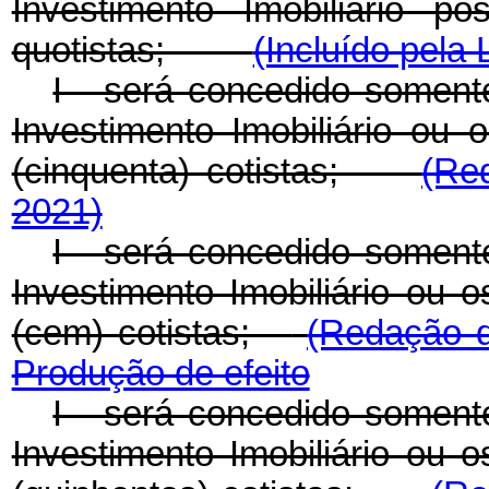
Investimento Imobiliário p
quotistas;
(Incluído pela 
I - será concedido somen
Investimento Imobiliário ou
(cinquenta) cotistas;
(Re
2021)
I - será concedido somen
Investimento Imobiliário ou
(cem) cotistas;
(Redação d
Produção de efeito
I - será concedido somen
Investimento Imobiliário ou