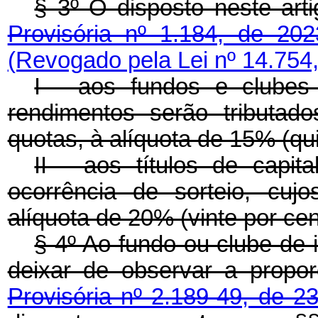
§ 3º O disposto neste ar
Provisória nº 1.184, de 202
(Revogado pela Lei nº 14.754
I - aos fundos e clubes
rendimentos serão tributad
quotas, à alíquota de 15% (qu
II - aos títulos de capi
ocorrência de sorteio, cuj
alíquota de 20% (vinte por cen
§ 4º Ao fundo ou clube de 
deixar de observar a propo
Provisória nº 2.189-49, de 