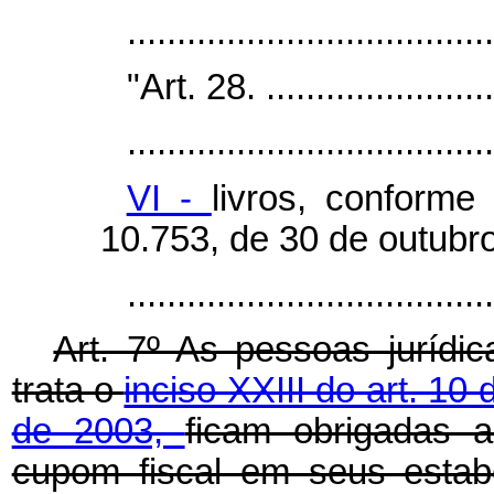
..................................
"Art. 28. ........................
.....................................
VI -
livros, conforme
10.753, de 30 de outubr
....................................
Art. 7º As pessoas jurídi
trata o
inciso XXIII do art. 10 
de 2003,
ficam obrigadas a
cupom fiscal em seus estabe