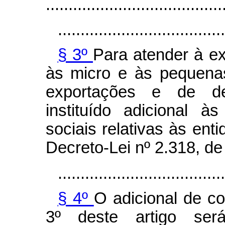
.......................................
.....................................
§ 3º
Para atender à ex
às micro e às pequena
exportações e de des
instituído adicional à
sociais relativas às enti
Decreto-Lei nº 2.318, d
.....................................
§ 4º
O adicional de co
3º deste artigo ser