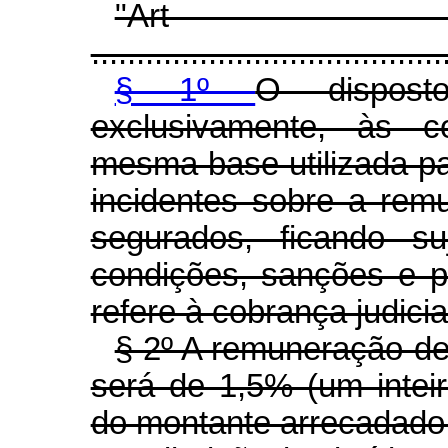
"Ar
.......................................
§ 1º
O disposto
exclusivamente, às c
mesma base utilizada pa
incidentes sobre a rem
segurados, ficando s
condições, sanções e pr
refere à cobrança judicia
§ 2º A remuneração de 
será de 1,5% (um intei
do montante arrecadado 