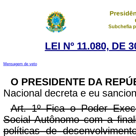
Presidên
Subchefia p
LEI Nº 11.080, DE
Mensagem de veto
O PRESIDENTE DA REPÚ
Nacional decreta e eu sancion
Art. 1º Fica o Poder Execu
Social Autônomo com a fina
políticas de desenvolviment