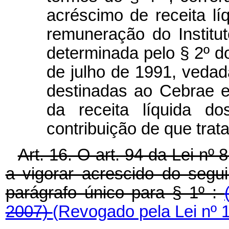
acréscimo de receita lí
remuneração do Institu
determinada pelo § 2º do
de julho de 1991, vedad
destinadas ao Cebrae e 
da receita líquida do
contribuição de que trata
Art. 16. O art. 94 da Lei nº
a vigorar acrescido do segu
parágrafo único para § 1º :
2007)
(Revogado pela Lei nº 