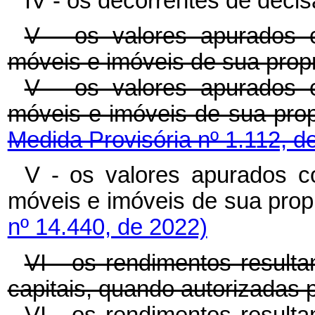
IV - os decorrentes de decisã
V - os valores apurados
móveis e imóveis de sua prop
V - os valores apurados
móveis e imóveis de sua
Medida Provisória nº 1.112, d
V - os valores apurados 
móveis e imóveis de sua p
nº 14.440, de 2022)
VI - os rendimentos resulta
capitais, quando autorizadas 
VI - os rendimentos resulta