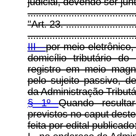
judicial, devendo ser jun
.....................................
"Art. 23. ...........................
.......................................
III -
por meio eletrônico
domicílio tributário d
registro em meio magné
pelo sujeito passivo, 
da Administração Tributá
§ 1º
Quando resulta
previstos no caput deste
feita por edital publicado