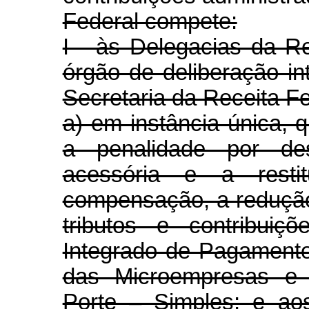
Federal compete:
I - às Delegacias da R
órgão de deliberação in
Secretaria da Receita Fe
a) em instância única, 
a penalidade por de
acessória e a restit
compensação, a redução
tributos e contribui
Integrado de Pagamento
das Microempresas e
Porte – Simples; e ao