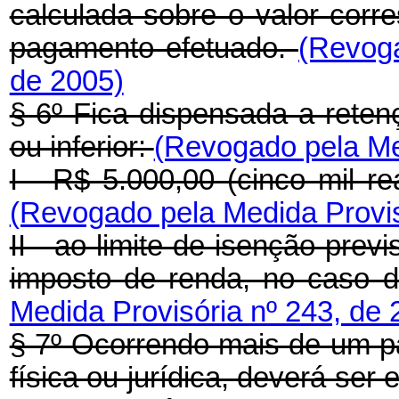
calculada sobre o valor corr
pagamento efetuado.
(Revoga
de 2005)
§ 6º Fica dispensada a reten
ou inferior:
(Revogado pela Med
I - R$ 5.000,00 (cinco mil re
(Revogado pela Medida Provis
II - ao limite de isenção prev
imposto de renda, no caso d
Medida Provisória nº 243, de 
§ 7º Ocorrendo mais de um 
física ou jurídica, deverá ser