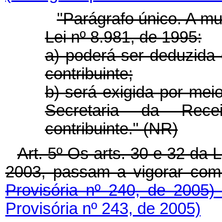
"Parágrafo único. A mul
Lei nº 8.981, de 1995:
a) poderá ser deduzida 
contribuinte;
b) será exigida por mei
Secretaria da Recei
contribuinte." (NR)
Art. 5º Os arts. 30 e 32 da
2003, passam a vigorar com
Provisória nº 240, de 2005
Provisória nº 243, de 2005)