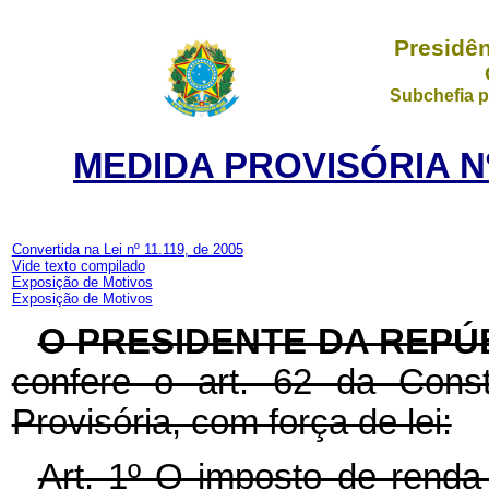
Presidên
Subchefia p
MEDIDA PROVISÓRIA Nº
Convertida na Lei nº 11.119, de 2005
Vide texto compilado
Exposição de Motivos
Exposição de Motivos
O PRESIDENTE DA REPÚ
confere o art. 62 da Const
Provisória, com força de lei:
Art. 1º O imposto de renda