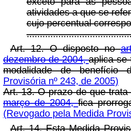
exceto para as pessoa
atividades a que se refere
cujo percentual correspo
.....................................
Art. 12. O disposto no
ar
dezembro de 2004,
aplica-se
modalidade de benefício d
Provisória nº 243, de 2005)
Art. 13. O prazo de que trata
março de 2004,
fica prorro
(Revogado pela Medida Provis
Art. 14. Esta Medida Provi