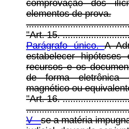
comprovação dos ilí
elementos de prova.
.....................................
"Art. 15. ...........................
Parágrafo único.
A Adm
estabelecer hipóteses
recursos e os documen
de forma eletrônica
magnético ou equivalent
"Art. 16. ...........................
.......................................
V -
se a matéria impugna