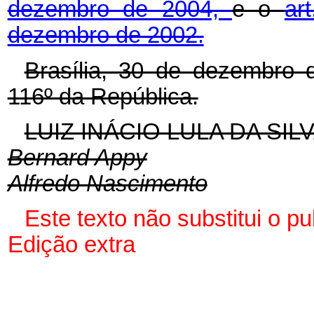
dezembro de 2004,
e o
ar
dezembro de 2002.
Brasília, 30 de dezembro 
116º da República.
LUIZ INÁCIO LULA DA SIL
Bernard Appy
Alfredo Nascimento
Este texto não substitui o p
Edição extra