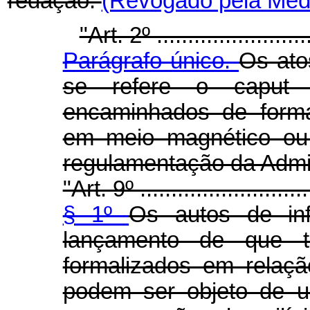
redação:
(Revogado pela Medi
"Art. 2º ..........................
Parágrafo único.
Os ato
se refere o caput 
encaminhados de forma
em meio magnético ou 
regulamentação da Admin
"Art. 9º ............................
§ 1º
Os autos de inf
lançamento de que tr
formalizados em relaç
podem ser objeto de u