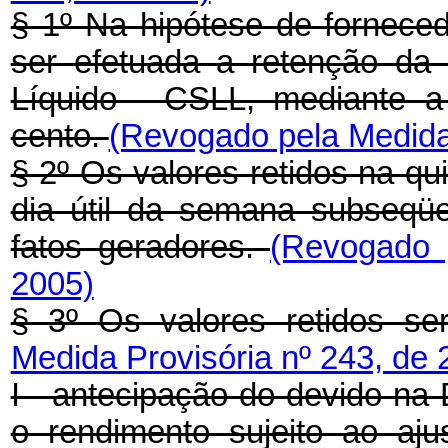
§ 1º Na hipótese de fornece
ser efetuada a retenção da 
Líquido - CSLL, mediante a
cento.
(Revogado pela Medida 
§ 2º Os valores retidos na qu
dia útil da semana subseqü
fatos geradores.
(Revogado 
2005)
§ 3º Os valores retidos se
Medida Provisória nº 243, de 
I - antecipação do devido na 
o rendimento sujeito ao aj