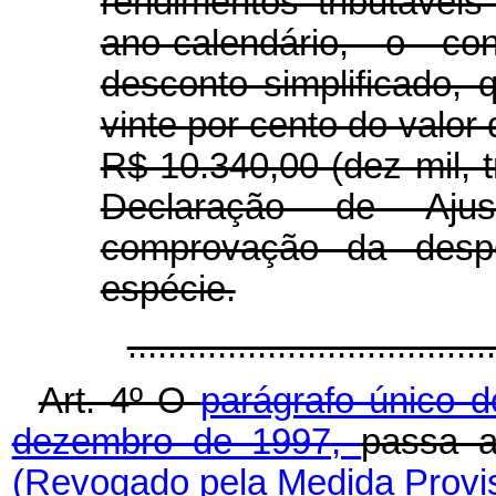
rendimentos tributávei
ano-calendário, o con
desconto simplificado,
vinte por cento do valor
R$ 10.340,00 (dez mil, t
Declaração de Aju
comprovação da desp
espécie.
..................................
Art. 4º O
parágrafo único d
dezembro de 1997,
passa a
(Revogado pela Medida Provis