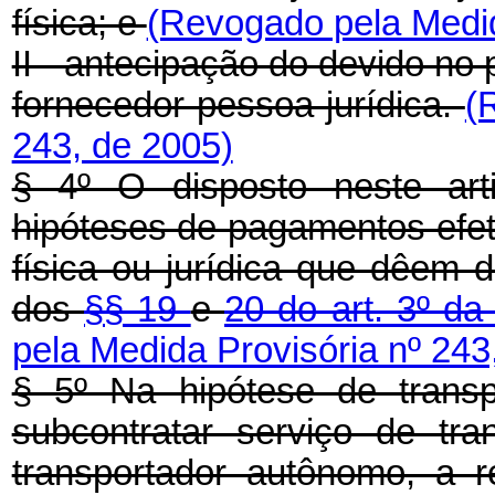
física; e
(Revogado pela Medid
II - antecipação do devido no
fornecedor pessoa jurídica.
(
243, de 2005)
§ 4º O disposto neste art
hipóteses de pagamentos efet
física ou jurídica que dêem d
dos
§§ 19
e
20 do art. 3º da
pela Medida Provisória nº 243
§ 5º Na hipótese de transp
subcontratar serviço de tr
transportador autônomo, a 