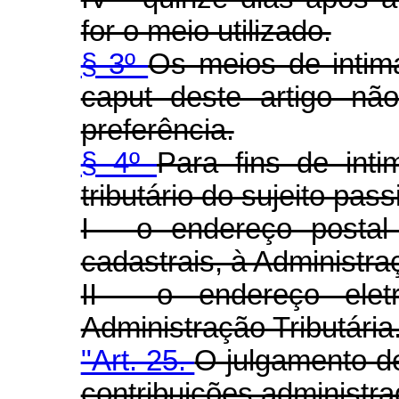
for o meio utilizado.
§ 3º
Os meios de intim
caput deste artigo nã
preferência.
§ 4º
Para fins de inti
tributário do sujeito pass
I - o endereço postal 
cadastrais, à Administraç
II - o endereço eletr
Administração Tributária
"Art. 25.
O julgamento de
contribuições administra