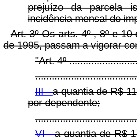
prejuízo da parcela i
incidência mensal do im
Art. 3º Os arts. 4º , 8º e 1
de 1995, passam a vigorar co
"Art. 4º ..........................
.....................................
III -
a quantia de R$ 11
por dependente;
..................................
VI -
a quantia de R$ 1