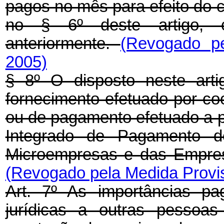
pagos no mês para efeito do cá
no § 6º deste artigo, c
anteriormente.
(Revogado pe
2005)
§ 8º O disposto neste arti
fornecimento efetuado por co
ou de pagamento efetuado a p
Integrado de Pagamento d
Microempresas e das Empre
(Revogado pela Medida Provis
Art. 7º As importâncias pa
jurídicas a outras pessoas 