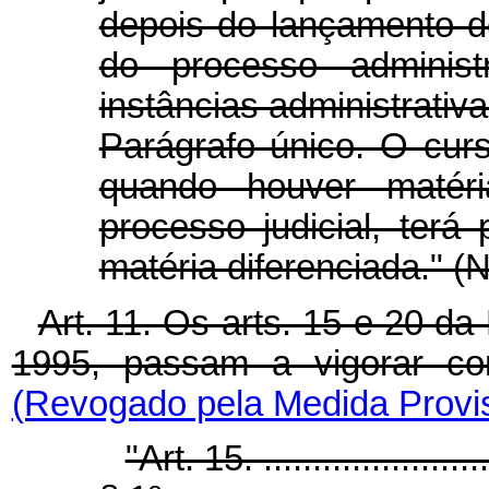
depois do lançamento d
do processo administr
instâncias administrativa
Parágrafo único. O curs
quando houver matéri
processo judicial, ter
matéria diferenciada." (
Art. 11. Os arts. 15 e 20 d
1995, passam a vigorar c
(Revogado pela Medida Provis
"Art. 15. ........................