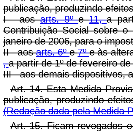
publicação, produzindo efeito
I - aos
arts. 9º
e
11,
a par
Contribuição Social sobre o 
janeiro de 2006, para o impos
II - aos
arts. 6º
e
7º
e às alte
,
a partir de 1º de fevereiro de
III - aos demais dispositivos, 
Art. 14. Esta Medida Provi
publicação, produzindo efeito
(Redação dada pela Medida Pr
Art. 15. Ficam revogados 