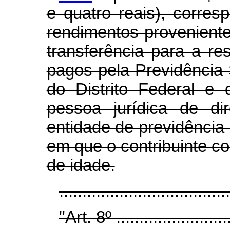
e quatro reais), corres
rendimentos provenient
transferência para a r
pagos pela Previdência 
do Distrito Federal e 
pessoa jurídica de dir
entidade de previdência
em que o contribuinte c
de idade.
..................................
"Art. 8º ..........................