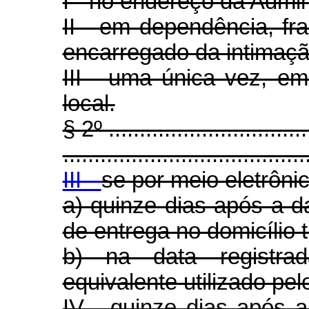
I - no endereço da Admini
II - em dependência, fr
encarregado da intimaçã
III - uma única vez, em
local.
§ 2º .................................
.......................................
III -
se por meio eletrônic
a) quinze dias após a d
de entrega no domicílio t
b) na data registr
equivalente utilizado pel
IV - quinze dias após a