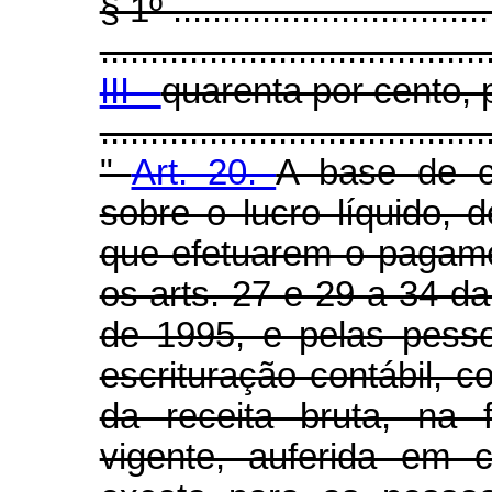
§ 1º .................................
.......................................
III -
quarenta por cento, 
.....................................
"
Art. 20.
A base de cá
sobre o lucro líquido, 
que efetuarem o pagam
os arts. 27 e 29 a 34 da
de 1995, e pelas pesso
escrituração contábil, 
da receita bruta, na 
vigente, auferida em 