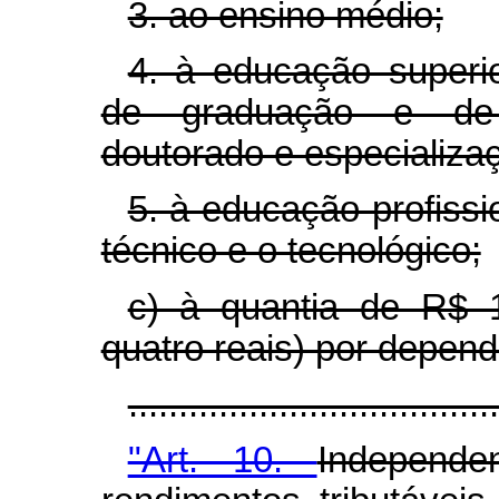
3. ao ensino médio;
4. à educação superi
de graduação e de 
doutorado e especializa
5. à educação profiss
técnico e o tecnológico;
c) à quantia de R$ 1
quatro reais) por depend
..................................
"Art. 10.
Independ