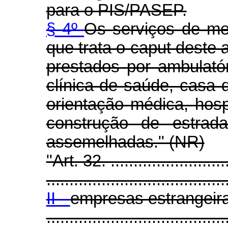
para o PIS/PASEP.
§ 4º
Os serviços de me
que trata o caput deste 
prestados por ambulató
clínica de saúde, casa
orientação médica, hosp
construção de estrada
assemelhadas." (NR)
"Art. 32. ...........................
.......................................
II -
empresas estrangeira
.......................................