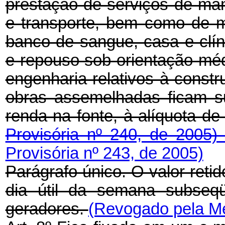
prestação de serviços de ma
e transporte, bem como de m
banco de sangue, casa e clí
e repouso sob orientação médi
engenharia relativos à constr
obras assemelhadas ficam s
renda na fonte, à alíquota d
Provisória nº 240, de 2005
Provisória nº 243, de 2005)
Parágrafo único. O valor retid
dia útil da semana subseqü
geradores.
(Revogado pela Me