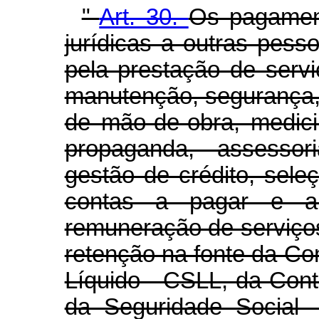
"
Art. 30.
Os pagamen
jurídicas a outras pesso
pela prestação de serv
manutenção, segurança, v
de mão-de-obra, medici
propaganda, assessori
gestão de crédito, sele
contas a pagar e a
remuneração de serviços 
retenção na fonte da Con
Líquido - CSLL, da Cont
da Seguridade Social 