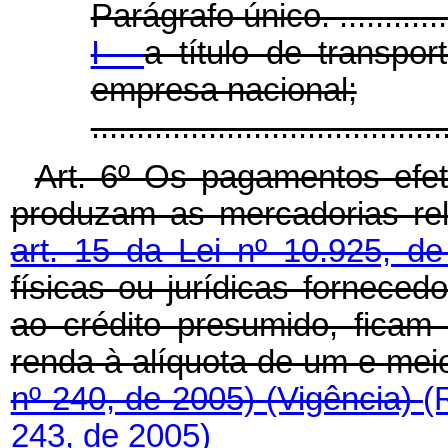
Parágrafo único. ................
I -
a título de transpor
empresa nacional;
.....................................
Art. 6º Os pagamentos efet
produzam as mercadorias re
art. 15 da Lei nº 10.925, d
físicas ou jurídicas fornece
ao crédito presumido, ficam
renda à alíquota de um e mei
nº 240, de 2005)
(Vigência)
(
243, de 2005)