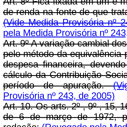
Art. 8º Fica fixada em um e m
de renda na fonte de que tra
(Vide Medida Provisória nº 
pela Medida Provisória nº 243
Art. 9º A variação cambial dos
pelo método da equivalência p
despesa financeira, devend
cálculo da Contribuição Soci
período de apuração.
(V
Provisória nº 243, de 2005)
Art. 10. Os arts. 2º , 9º , 15,
de 6 de março de 1972, p