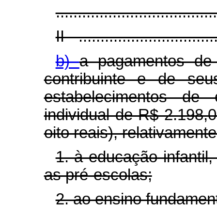
.....................................
II - ...............................
b)
a pagamentos de 
contribuinte e de seu
estabelecimentos de 
individual de R$ 2.198,0
oito reais), relativamente
1. à educação infanti
as pré-escolas;
2. ao ensino fundament