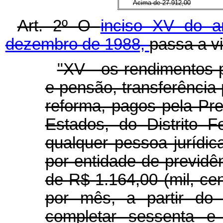
Acima de 27.912,00
Art. 2º O
inciso XV do a
dezembro de 1988,
passa a v
"XV - os rendimentos 
e pensão, transferência
reforma, pagos pela Pre
Estados, do Distrito F
qualquer pessoa jurídica
por entidade de previdê
de R$ 1.164,00 (mil, cen
por mês, a partir do
completar sessenta e