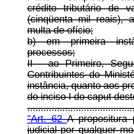
crédito tributário de 
(cinqüenta mil reais), 
multa de ofício;
b) em primeira inst
processos;
II - ao Primeiro, Seg
Contribuintes do Minis
instância, quanto aos pr
do inciso I do caput dest
.....................................
"Art. 62
A propositura 
judicial por qualquer m