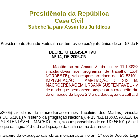
Presidência da República
Casa Civil
Subchefia para Assuntos Jurídicos
 Presidente do Senado Federal, nos termos do parágrafo único do art. 52 d
DECRETO LEGISLATIVO
Nº 14, DE 2005-CN
Mantêm-se no Anexo VI da Lei nº 11.100/20
vinculando-as aos programas de trabalho
NORDESTE), sob responsabilidade da UO 53101 (M
IMPLANTAÇÃO E AMPLIAÇÃO DE SISTE
MACRODRENAGEM URBANA SUSTENTÁVEL - MACEIÓ -
de modo que permaneça suspensa a execução da obr
do emboque da lagoa 2-3 e da dequação da calha do
/2005) as obras de macrodrenagem nos Tabuleiro dos Martins, vincul
UO 53101 (Ministério da Integração Nacional), e 15.451.1138.0578
EL - MACEIÓ - AL), sob responsabilidade da UO 56101 (Ministério 
boque da lagoa 2-3 e da adequação da calha do rio Jacarecica.
inanceiro da execução das obras mencionadas no art. 1º deste Decreto Legisl