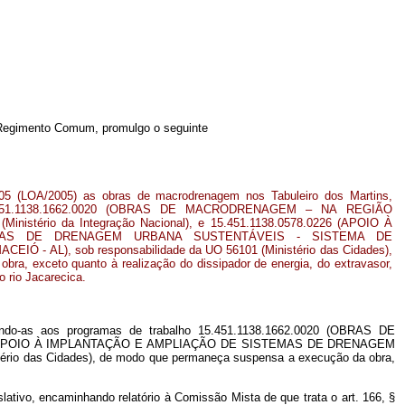
o Regimento Comum, promulgo o seguinte
05 (LOA/2005) as obras de macrodrenagem nos Tabuleiro dos Martins,
 15.451.1138.1662.0020 (OBRAS DE MACRODRENAGEM – NA REGIÃO
inistério da Integração Nacional), e 15.451.1138.0578.0226 (APOIO À
MAS DE DRENAGEM URBANA SUSTENTÁVEIS - SISTEMA DE
 AL), sob responsabilidade da UO 56101 (Ministério das Cidades),
a, exceto quanto à realização do dissipador de energia, do extravasor,
 rio Jacarecica.
ando-as aos programas de trabalho 15.451.1138.1662.0020 (OBRAS DE
.0226 (APOIO À IMPLANTAÇÃO E AMPLIAÇÃO DE SISTEMAS DE DRENAGEM
das Cidades), de modo que permaneça suspensa a execução da obra,
ativo, encaminhando relatório à Comissão Mista de que trata o art. 166, §