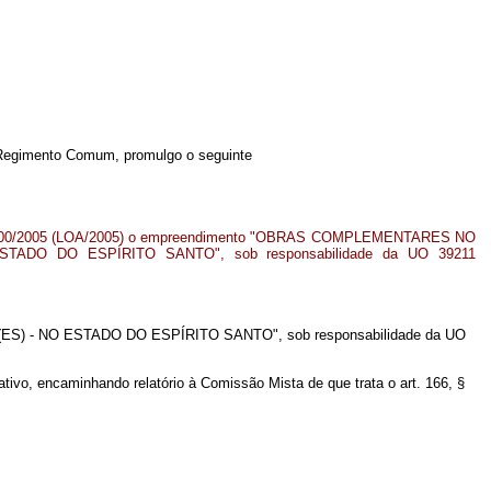
o Regimento Comum, promulgo o seguinte
11.100/2005 (LOA/2005) o empreendimento "OBRAS COMPLEMENTARES NO
TADO DO ESPÍRITO SANTO", sob responsabilidade da UO 39211
.
(ES) - NO ESTADO DO ESPÍRITO SANTO", sob responsabilidade da UO
tivo, encaminhando relatório à Comissão Mista de que trata o art. 166, §