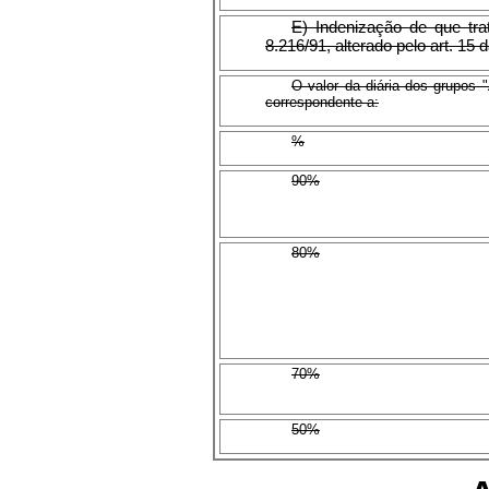
E) Indenização de que trat
8.216/91, alterado pelo art. 15 d
O valor da diária dos grupos "
correspondente a:
%
90%
80%
70%
50%