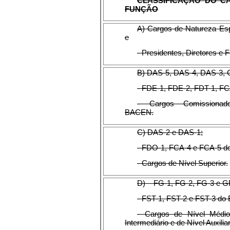
CLASSIFICAÇÃO DO C
FUNÇÃO
A) Cargos de Natureza Es
e
- Presidentes, Diretores 
B) DAS-5, DAS-4, DAS-3, 
- FDE-1, FDE-2, FDT-1, FC
- Cargos Comissionad
BACEN.
C) DAS-2 e DAS-1;
- FDO-1, FCA-4 e FCA-5 d
- Cargos de Nível Superior.
D) – FG-1, FG-2, FG-3 e G
- FST-1, FST-2 e FST-3 do
- Cargos de Nível Médi
Intermediário e de Nível Auxiliar