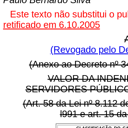
Este texto não substitui o 
retificado em 6.10.2005
(Revogado pelo De
(Anexo ao Decreto nº 3
VALOR DA INDEN
SERVIDORES PÚBLICO
(Art. 58 da Lei nº 8.112 de
l991 e art. 15 da