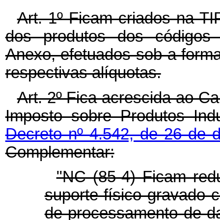
Art. 1º Ficam criados na T
dos produtos dos códigos d
Anexo, efetuados sob a form
respectivas alíquotas.
Art. 2º Fica acrescida ao Ca
Imposto sobre Produtos Indu
Decreto nº 4.542, de 26 de
Complementar:
"NC (85-4) Ficam redu
suporte físico gravado
de processamento de da