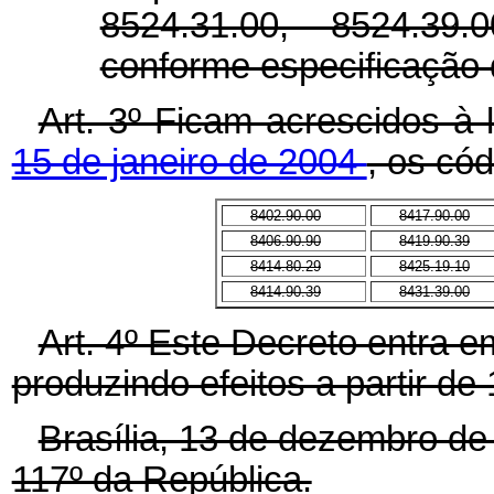
8524.31.00, 8524.39.0
conforme especificação d
Art. 3º Ficam acrescidos à 
15 de janeiro de 2004
, os cód
8402.90.00
8417.90.00
8406.90.90
8419.90.39
8414.80.29
8425.19.10
8414.90.39
8431.39.00
Art. 4º Este Decreto entra e
produzindo efeitos a partir de 
Brasília, 13 de dezembro de
117º da República.