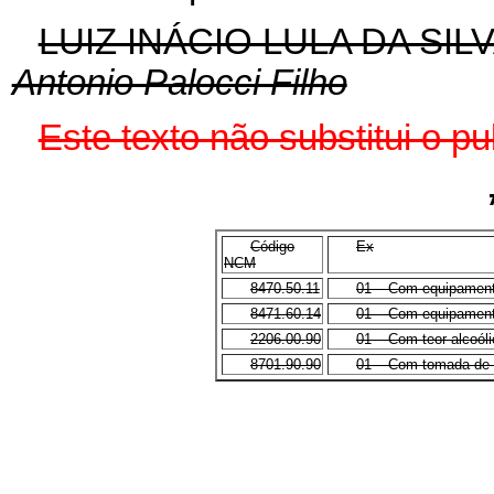
LUIZ INÁCIO LULA DA SIL
Antonio Palocci Filho
Este texto não substitui o 
Código
Ex
NCM
8470.50.11
01 – Com equipament
8471.60.14
01 – Com equipament
2206.00.90
01 – Com teor alcoól
8701.90.90
01 – Com tomada de f