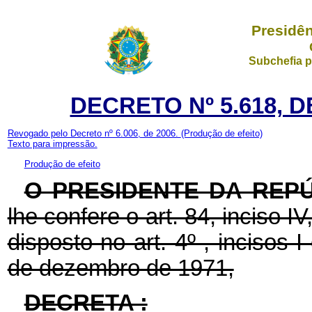
Presidên
Subchefia p
DECRETO Nº 5.618, D
Revogado pelo Decreto nº 6.006, de 2006.
(Produção de efeito)
Texto para impressão.
Produção de efeito
O PRESIDENTE DA REP
lhe confere o art. 84, inciso I
disposto no art. 4º , incisos I
de dezembro de 1971,
DECRETA :