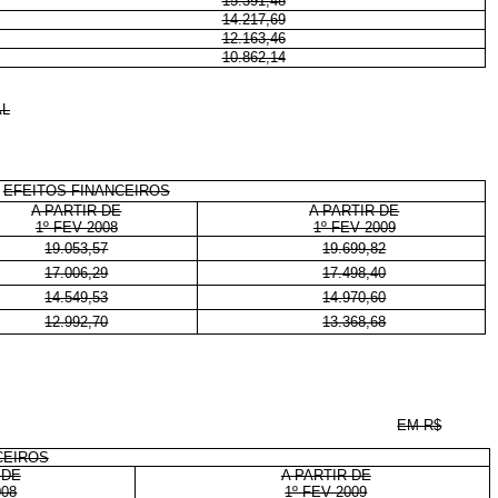
15.391,48
14.217,69
12.163,46
10.862,14
AL
EFEITOS FINANCEIROS
A PARTIR DE
A PARTIR DE
1º FEV 2008
1º FEV 2009
19.053,57
19.699,82
17.006,29
17.498,40
14.549,53
14.970,60
12.992,70
13.368,68
EM R$
CEIROS
 DE
A PARTIR DE
008
1º FEV 2009