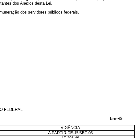
tantes dos Anexos desta Lei.
emuneração dos servidores públicos federais.
TO FEDERAL
Em R$
VIGÊNCIA
A PARTIR DE 1º SET 06