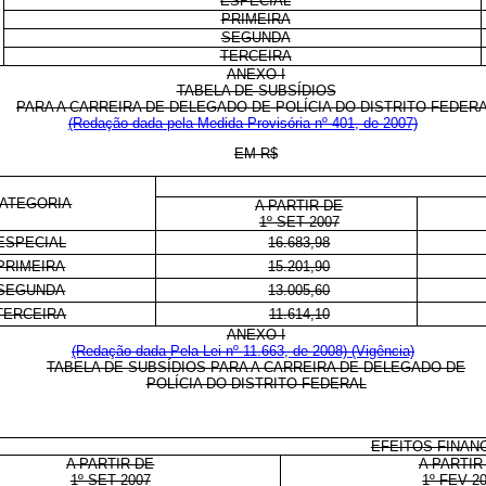
ESPECIAL
PRIMEIRA
SEGUNDA
TERCEIRA
ANEXO I
TABELA DE SUBSÍDIOS
PARA A CARREIRA DE DELEGADO DE POLÍCIA DO DISTRITO FEDER
(Redação dada pela Medida Provisória nº 401, de 2007)
EM R$
ATEGORIA
A PARTIR DE
1º SET 2007
ESPECIAL
16.683,98
PRIMEIRA
15.201,90
SEGUNDA
13.005,60
TERCEIRA
11.614,10
ANEXO I
(Redação dada Pela Lei nº 11.663, de 2008)
(Vigência)
TABELA DE SUBSÍDIOS PARA A CARREIRA DE DELEGADO DE
POLÍCIA DO DISTRITO FEDERAL
EFEITOS FINAN
A PARTIR DE
A PARTIR
1º SET 2007
1º FEV 2