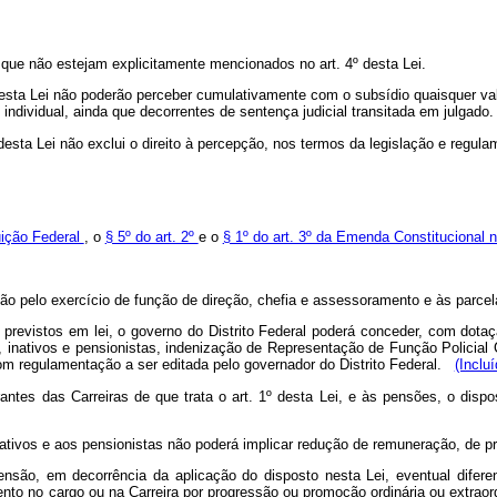
, que não estejam explicitamente mencionados no art. 4º desta Lei.
1º desta Lei não poderão perceber cumulativamente com o subsídio quaisquer v
u individual, ainda que decorrentes de sentença judicial transitada em julgado.
º desta Lei não exclui o direito à percepção, nos termos da legislação e regu
uição Federal
, o
§ 5º do art. 2º
e o
§ 1º do art. 3º da Emenda Constitucional 
ição pelo exercício de função de direção, chefia e assessoramento e às parcela
 previstos em lei, o governo do Distrito Federal poderá conceder, com dotaç
, inativos e pensionistas, indenização de Representação de Função Policial Ci
com regulamentação a ser editada pelo governador do Distrito Federal.
(Inclu
antes das Carreiras de que trata o art. 1º desta Lei, e às pensões, o disp
inativos e aos pensionistas não poderá implicar redução de remuneração, de 
são, em decorrência da aplicação do disposto nesta Lei, eventual difere
nto no cargo ou na Carreira por progressão ou promoção ordinária ou extraord