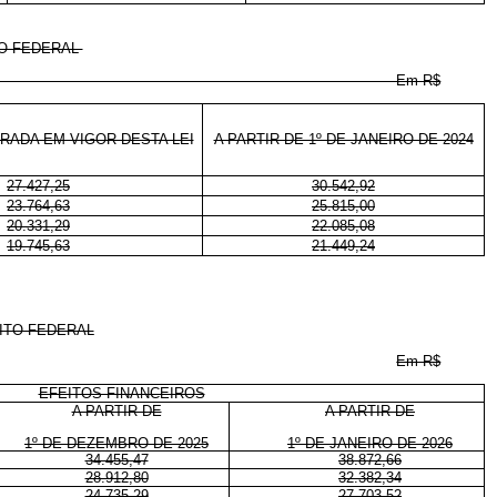
TO FEDERAL
 R$
TRADA EM VIGOR DESTA LEI
A PARTIR DE 1º DE JANEIRO DE 2024
27.427,25
30.542,92
23.764,63
25.815,00
20.331,29
22.085,08
19.745,63
21.449,24
RITO FEDERAL
Em R$
EFEITOS FINANCEIROS
A PARTIR DE
A PARTIR DE
1º DE DEZEMBRO DE 2025
1º DE JANEIRO DE 2026
34.455,47
38.872,66
28.912,80
32.382,34
24.735,29
27.703,52