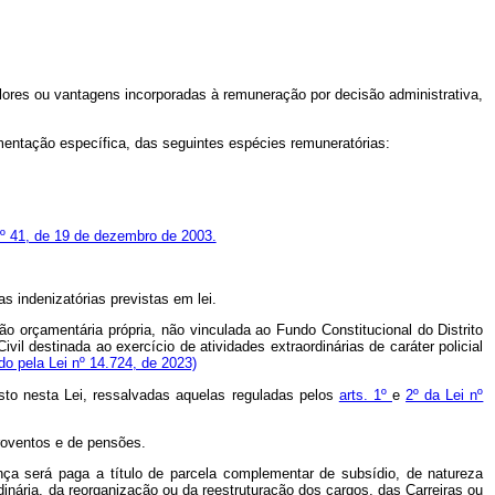
alores ou vantagens incorporadas à remuneração por decisão administrativa,
lamentação específica, das seguintes espécies remuneratórias:
nº 41, de 19 de dezembro de 2003.
s indenizatórias previstas em lei.
ão orçamentária própria, não vinculada ao Fundo Constitucional do Distrito
vil destinada ao exercício de atividades extraordinárias de caráter policial
ído pela Lei nº 14.724, de 2023)
osto nesta Lei, ressalvadas aquelas reguladas pelos
arts. 1º
e
2º da Lei nº
proventos e de pensões.
nça será paga a título de parcela complementar de subsídio, de natureza
inária, da reorganização ou da reestruturação dos cargos, das Carreiras ou