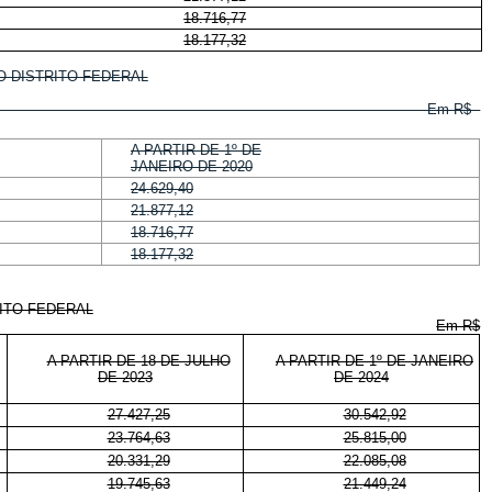
18.716,77
18.177,32
DISTRITO FEDERAL
Em R$
A PARTIR DE 1º DE
JANEIRO DE 2020
24.629,40
21.877,12
18.716,77
18.177,32
RITO FEDERAL
Em R$
A PARTIR DE 18 DE JULHO
A PARTIR DE 1º DE JANEIRO
DE 2023
DE 2024
27.427,25
30.542,92
23.764,63
25.815,00
20.331,29
22.085,08
19.745,63
21.449,24