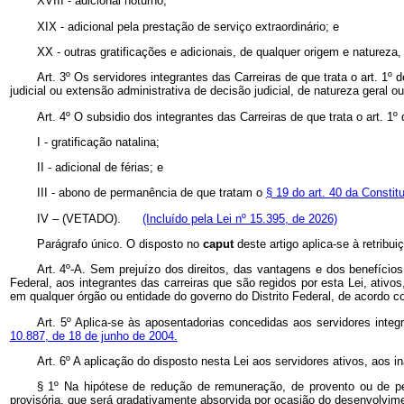
XVIII - adicional noturno;
XIX - adicional pela prestação de serviço extraordinário; e
XX - outras gratificações e adicionais, de qualquer origem e natureza
Art. 3º Os servidores integrantes das Carreiras de que trata o art. 
judicial ou extensão administrativa de decisão judicial, de natureza geral o
Art. 4º
O subsidio dos integrantes das Carreiras de que trata o art. 1
I
-
gratificação natalina;
II
-
adicional de férias; e
III - abono de permanência de que tratam o
§ 19 do art. 40 da Constit
IV – (VETADO).
(Incluído pela Lei nº 15.395, de 2026)
Parágrafo único. O disposto no
caput
deste artigo aplica-se à retribu
Art. 4º-A. Sem prejuízo dos direitos, das vantagens e dos benefícios
Federal, aos integrantes das carreiras que são regidos por esta Lei, ativos
em qualquer órgão ou entidade do governo do Distrito Federal, de acordo 
Art. 5º
Aplica-se às aposentadorias concedidas aos servidores integr
10.887, de 18 de junho de 2004.
Art. 6º
A aplicação do disposto nesta Lei aos servidores ativos, aos 
§ 1º Na hipótese de redução de remuneração, de provento ou de pen
provisória, que será gradativamente absorvida por ocasião do desenvolvime