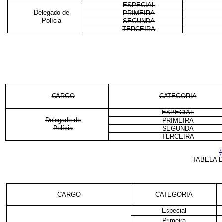
ESPECIAL
Delegado de
PRIMEIRA
Polícia
SEGUNDA
TERCEIRA
CARGO
CATEGORIA
ESPECIAL
Delegado de
PRIMEIRA
Polícia
SEGUNDA
TERCEIRA
(
TABELA 
CARGO
CATEGORIA
Especial
Primeira