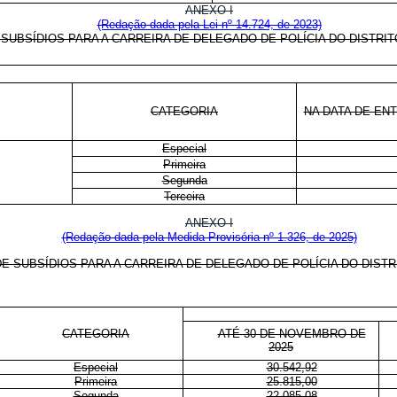
ANEXO I
(Redação dada pela Lei nº 14.724, de 2023)
 SUBSÍDIOS PARA A CARREIRA DE DELEGADO DE POLÍCIA DO DISTRI
Em
CATEGORIA
NA DATA DE EN
Especial
Primeira
Segunda
Terceira
ANEXO I
(Redação dada pela Medida Provisória nº 1.326, de 2025)
DE SUBSÍDIOS PARA A CARREIRA DE DELEGADO DE POLÍCIA DO DIST
CATEGORIA
ATÉ 30 DE NOVEMBRO DE
2025
Especial
30.542,92
Primeira
25.815,00
Segunda
22.085,08