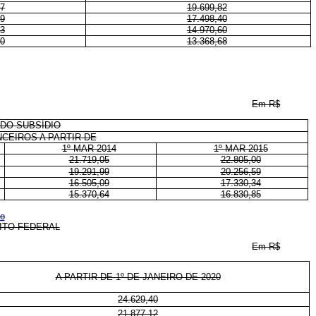
57
19.699,82
29
17.498,40
53
14.970,60
70
13.368,68
Em R$
DO SUBSÍDIO
NCEIROS A PARTIR DE
1º MAR 2014
1º MAR 2015
21.719,05
22.805,00
19.291,99
20.256,59
16.505,09
17.330,34
15.370,64
16.830,85
to
RITO FEDERAL
Em R$
A PARTIR DE 1º DE JANEIRO DE 2020
24.629,40
21.877,12