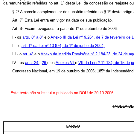
da remuneração referidas no art. 1º desta Lei, da concessão de reajuste 
§ 2º A parcela complementar de subsídio referida no § 1º deste artigo
Art. 7º Esta Lei entra em vigor na data de sua publicação.
Art. 8º Ficam revogados, a partir de 1º de setembro de 2006:
I - os
arts. 6º a 8º
e o
Anexo III da Lei nº 9.264, de 7 de fevereiro de 
II - o
art. 1º da Lei nº 10.874, de 1º de junho de 2004;
III - o
art. 4º
e o
Anexo da Medida Provisória nº 2.184-23, de 24 de a
IV - os
arts. 24
,
26
e os
Anexos VI
e
VII da Lei nº 11.134, de 15 de 
Congresso Nacional, em 19 de outubro de 2006;
185º da Independênci
Este texto não substitui o publicado no DOU de 20.10.2006.
TABELA DE
CARGO