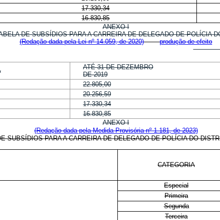
17.330,34
16.830,85
ANEXO I
BSÍDIOS PARA A CARREIRA DE DELEGADO DE POLÍCIA DO 
(Redação dada pela Lei nº 14.059, de 2020)
produção de efeito
ATÉ 31 DE DEZEMBRO
A
DE 2019
22.805,00
20.256,59
17.330,34
16.830,85
ANEXO I
(Redação dada pela Medida Provisória nº 1.181, de 2023)
DE SUBSÍDIOS PARA A CARREIRA DE DELEGADO DE POLÍCIA DO DIST
CATEGORIA
Especial
Primeira
Segunda
Terceira