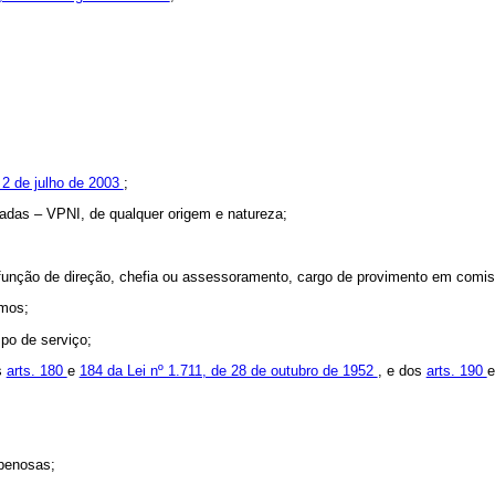
 2 de julho de 2003
;
adas – VPNI, de qualquer origem e natureza;
 função de direção, chefia ou assessoramento, cargo de provimento em comi
imos;
mpo de serviço;
s
arts. 180
e
184 da Lei nº 1.711, de 28 de outubro de 1952
, e dos
arts. 190
 penosas;