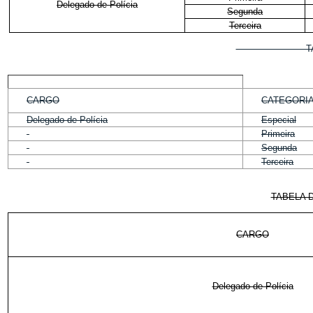
Delegado de Polícia
Segunda
Terceira
TABELA DE SU
CARGO
CATEGORI
Delegado de Polícia
Especial
Primeira
Segunda
Terceira
TABELA 
CARGO
Delegado de Polícia