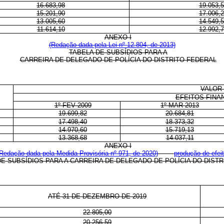
16.683,98
19.053,
15.201,90
17.006,
13.005,60
14.549,
11.614,10
12.992,
ANEXO I
(Redação dada pela Lei nº 12.804, de 2013)
TABELA DE SUBSÍDIOS PARA A
CARREIRA DE DELEGADO DE POLÍCIA DO DISTRITO FEDERAL
VALOR 
EFEITOS FINA
1º FEV 2009
1º MAR 2013
19.699,82
20.684,81
17.498,40
18.373,32
14.970,60
15.719,13
13.368,68
14.037,11
ANEXO I
Redação dada pela
Medida Provisória nº 971, de 2020)
produção de efei
DE SUBSÍDIOS PARA A CARREIRA DE DELEGADO DE POLÍCIA DO DIST
ATÉ 31 DE DEZEMBRO DE 2019
22.805,00
20.256,59