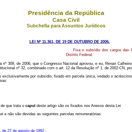
Presidência da República
Casa Civil
Subchefia para Assuntos Jurídicos
LEI Nº 11.361, DE 19 DE OUTUBRO DE 2006.
Fixa o subsídio dos cargos das Ca
Distrito Federal.
a nº 308, de 2006, que o Congresso Nacional aprovou, e eu, Renan Calheiro
itucional nº 32, combinado com o art. 12 da Resolução nº 1, de 2002-CN, pro
 exclusivamente por subsídio, fixado em parcela única, vedado o acréscimo d
iras:
 de que trata o
caput
deste artigo são os fixados nos Anexos desta Lei.
Lei e não são devidas as seguintes parcelas remuneratórias:
3, de 27 de agosto de 1992
;