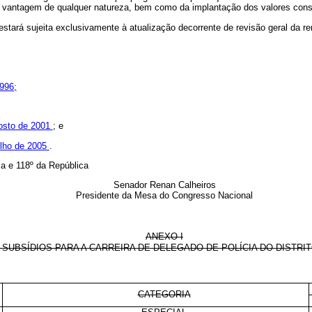
ou vantagem de qualquer natureza, bem como da implantação dos valores cons
 estará sujeita exclusivamente à atualização decorrente de revisão geral da r
1996;
gosto de 2001
; e
julho de 2005
.
a e 118º da República
Senador Renan Calheiros
Presidente da Mesa do Congresso Nacional
ANEXO I
 SUBSÍDIOS PARA A CARREIRA DE DELEGADO DE POLÍCIA DO DISTRI
CATEGORIA