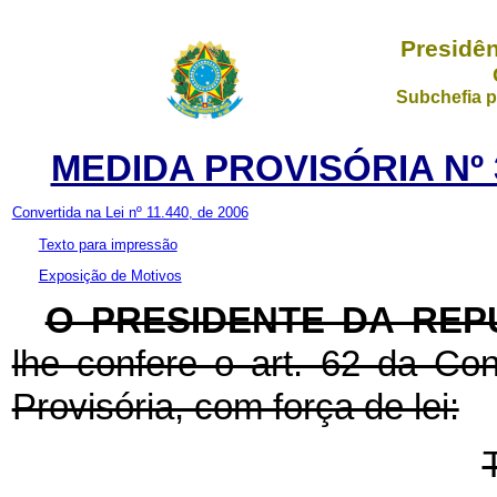
Presidên
Subchefia p
MEDIDA PROVISÓRIA Nº 3
Convertida na Lei nº 11.440, de 2006
Texto para impressão
Exposição de Motivos
O PRESIDENTE DA REP
lhe confere o art. 62 da Con
Provisória, com força de lei: