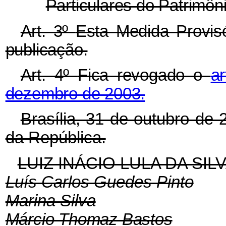
Particulares do Patrimôn
Art. 3º
Esta Medida Provis
publicação.
Art. 4º
Fica revogado o
a
dezembro de 2003.
Brasília, 31 de outubro de
da República.
LUIZ INÁCIO LULA DA SIL
Luís Carlos Guedes Pinto
Marina Silva
Márcio Thomaz Bastos