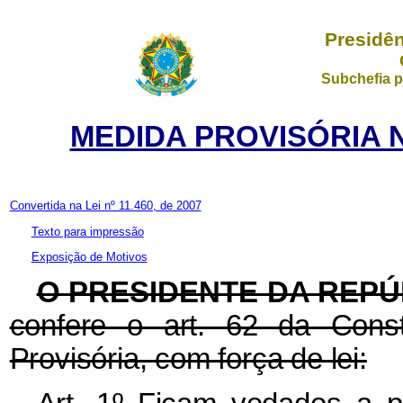
Presidên
Subchefia p
MEDIDA PROVISÓRIA N
Convertida na Lei nº 11.460, de 2007
Texto para impressão
Exposição de Motivos
O
PRESIDENTE DA REPÚ
confere o art. 62 da Const
Provisória, com força de lei: