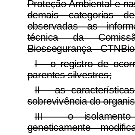
Proteção Ambiental e n
demais categorias d
observadas as inform
técnica da Comiss
Biossegurança - CTNBio
I - o registro de ocor
parentes silvestres;
II - as característic
sobrevivência do organi
III - o isolamento
geneticamente modif