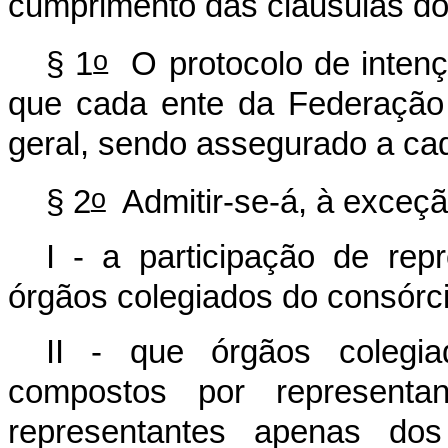
cumprimento das cláusulas do 
o
§ 1
O protocolo de intenç
que cada ente da Federação
geral, sendo assegurado a c
o
§ 2
Admitir-se-á, à exceçã
I - a participação de rep
órgãos colegiados do consórci
II - que órgãos colegia
compostos por representa
representantes apenas dos