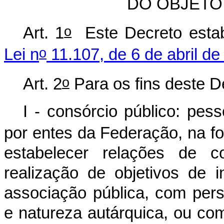
DO OBJETO
o
Art. 1
Este Decreto estab
o
Lei n
11.107, de 6 de abril de
o
Art. 2
Para os fins deste D
I - consórcio público: pes
por entes da Federação, na 
estabelecer relações de co
realização de objetivos de 
associação pública, com perso
e natureza autárquica, ou com