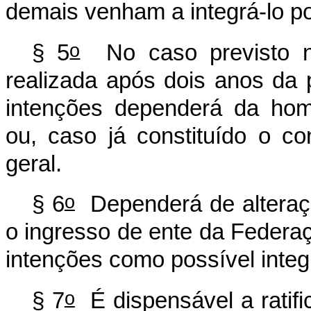
demais venham a integrá-lo po
o
§ 5
No caso previsto 
realizada após dois anos da 
intenções dependerá da hom
ou, caso já constituído o c
geral.
o
§ 6
Dependerá de alteraçã
o ingresso de ente da Federa
intenções como possível integ
o
§ 7
É dispensável a ratifi