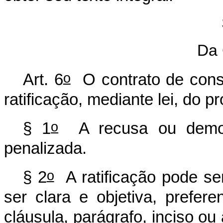
Da 
o
Art. 6
O contrato de consó
ratificação, mediante lei, do p
o
§ 1
A recusa ou demora
penalizada.
o
§ 2
A ratificação pode se
ser clara e objetiva, prefer
cláusula, parágrafo, inciso ou