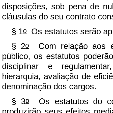
disposições, sob pena de nu
cláusulas do seu contrato const
o
§ 1
Os estatutos serão apr
o
§ 2
Com relação aos em
público, os estatutos poderã
disciplinar e regulamentar
hierarquia, avaliação de efici
denominação dos cargos.
o
§ 3
Os estatutos do cons
produzirão seus efeitos medi