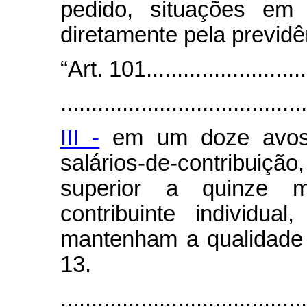
pedido, situações em
diretamente pela previdê
“Art. 101...........................
........................................
III -
em um doze avos 
salários-de-contribui
superior a quinze 
contribuinte individua
mantenham a qualidade 
13.
........................................