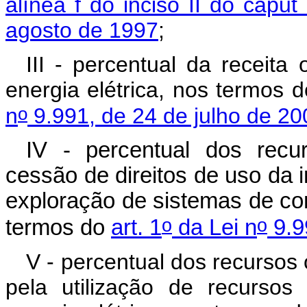
alínea f do inciso II do caput
agosto de 1997
;
III - percentual da receita
energia elétrica, nos termos 
o
n
9.991, de 24 de julho de 20
IV - percentual dos recu
cessão de direitos de uso da in
exploração de sistemas de c
o
o
termos do
art. 1
da Lei n
9.9
V - percentual dos recursos
pela utilização de recursos