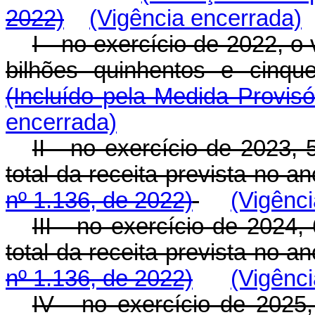
2022)
(Vigência encerrada)
I - no exercício de 2022, o
bilhões quinhentos e cinqu
(Incluído pela Medida Provisó
encerrada)
II - no exercício de 2023,
total da receita prevista no an
nº 1.136, de 2022)
(Vigênc
III - no exercício de 2024
total da receita prevista no an
nº 1.136, de 2022)
(Vigênc
IV - no exercício de 2025,