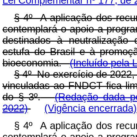
Lei Complementar nº 177, de 
§ 4º A aplicação dos recu
contemplará o apoio a progra
destinados à neutralização
estufa do Brasil e à promoç
bioeconomia.
(Incluído pela
§ 4º No exercício de 2022,
vinculadas ao FNDCT fica limi
do § 3º.
(Redação dada pe
2022)
(Vigência encerrada)
§ 4º A aplicação dos recu