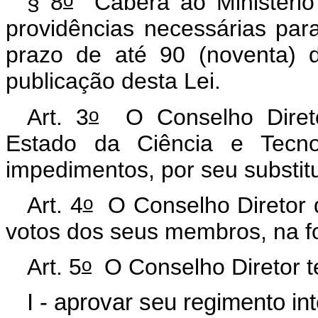
§ 8
Caberá ao Ministério 
providências necessárias par
prazo de até 90 (noventa) d
publicação desta Lei.
o
Art. 3
O Conselho Diretor
Estado da Ciência e Tecno
impedimentos, por seu substitu
o
Art. 4
O Conselho Diretor 
votos dos seus membros, na f
o
Art. 5
O Conselho Diretor te
I - aprovar seu regimento in