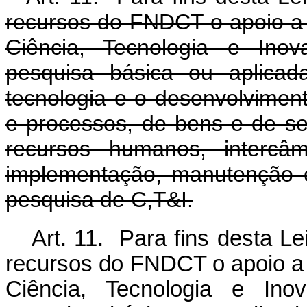
recursos do FNDCT o apoio a 
Ciência, Tecnologia e Ino
pesquisa básica ou aplicad
tecnologia e o desenvolvimen
e processos, de bens e de s
recursos humanos, intercâm
implementação, manutenção e
pesquisa de C,T&I.
Art. 11. Para fins desta Le
recursos do FNDCT o apoio a 
Ciência, Tecnologia e Ino