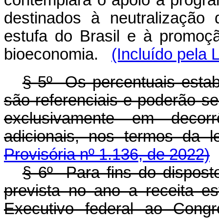
contemplará o apoio a progra
destinados à neutralização
estufa do Brasil e à promoç
bioeconomia.
(Incluído pela
§ 5º Os percentuais estabe
são referenciais e poderão se
exclusivamente em decorr
adicionais, nos termos da le
Provisória nº 1.136, de 2022)
§ 6º Para fins do dispost
prevista no ano a receita 
Executivo federal ao Congr