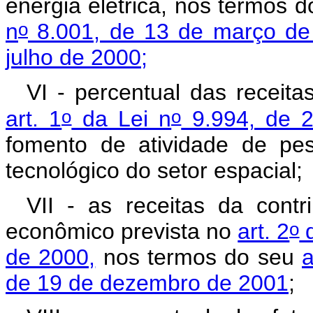
energia elétrica, nos termos 
o
n
8.001, de 13 de março de
julho de 2000;
VI - percentual das receita
o
o
art. 1
da Lei n
9.994, de 2
fomento de atividade de pes
tecnológico do setor espacial;
VII - as receitas da cont
o
econômico prevista no
art. 2
d
de 2000,
nos termos do seu
a
de 19 de dezembro de 2001
;