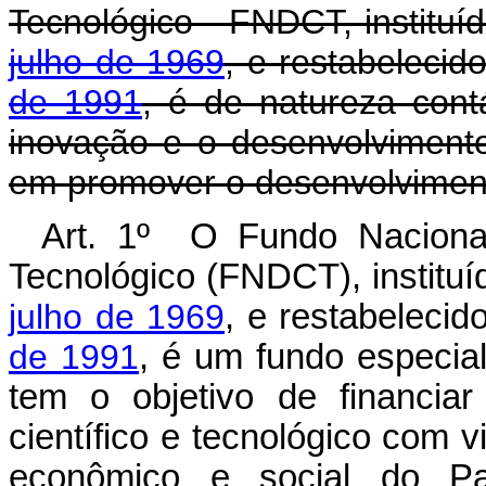
Tecnológico - FNDCT, instituí
julho de 1969
, e restabelecid
de 1991
, é de natureza contá
inovação e o desenvolvimento 
em promover o desenvolviment
Art. 1º O Fundo Nacional
Tecnológico (FNDCT), instituí
julho de 1969
, e restabelecid
de 1991
, é um fundo especial
tem o objetivo de financia
científico e tecnológico com 
econômico e social do