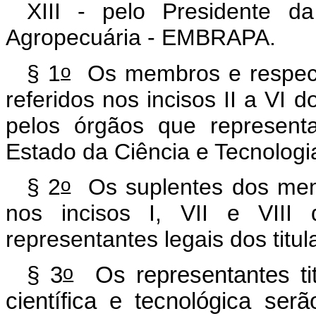
XIII - pelo Presidente d
Agropecuária - EMBRAPA.
o
§ 1
Os membros e respecti
referidos nos incisos II a VI 
pelos órgãos que represent
Estado da Ciência e Tecnologi
o
§ 2
Os suplentes dos memb
nos incisos I, VII e VII
representantes legais dos titul
o
§ 3
Os representantes ti
científica e tecnológica ser