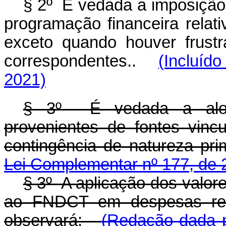
§ 2º É vedada a imposição 
programação financeira relat
exceto quando houver frust
correspondentes.
.
(Incluíd
2021)
§ 3º
É vedada a aloca
provenientes de fontes vin
contingência de natureza prim
Lei Complementar nº 177, de 
§ 3º A aplicação dos valor
ao FNDCT em despesas ree
observará:
(Redação dada p