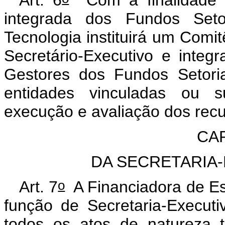
Art. 6
Com a finalidade d
integrada dos Fundos Setor
Tecnologia instituirá um Comi
Secretário-Executivo e integ
Gestores dos Fundos Setori
entidades vinculadas ou su
execução e avaliação dos rec
CAP
DA SECRETARIA
o
Art. 7
A Financiadora de Es
função de Secretaria-Execut
todos os atos de natureza té