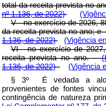
total da receita prevista no an
nº 1.136, de 2022)
(Vigênc
V - no exercício de 2026, 88
da receita prevista no ano; e
1.136, de 2022)
(Vigência e
VI - no exercício de 2027
receita prevista no ano.
(
1.136, de 2022)
(Vigência 
§ 3º
É vedada a aloca
provenientes de fontes vin
contingência de natureza prim