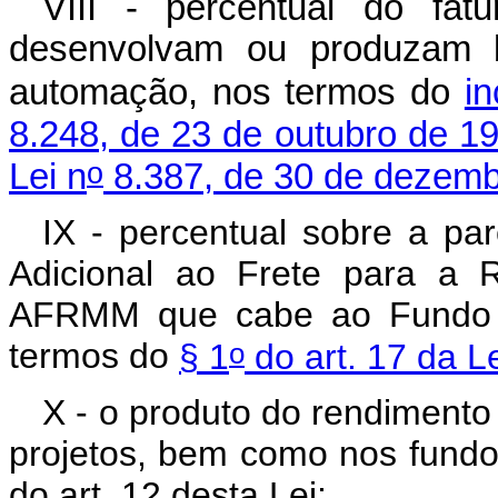
VIII - percentual do fa
desenvolvam ou produzam b
automação, nos termos do
in
8.248, de 23 de outubro de 1
o
Lei n
8.387, de 30 de dezemb
IX - percentual sobre a pa
Adicional ao Frete para a 
AFRMM que cabe ao Fundo 
o
termos do
§ 1
do art. 17 da Le
X - o produto do rendiment
projetos, bem como nos fundos
do art. 12 desta Lei;