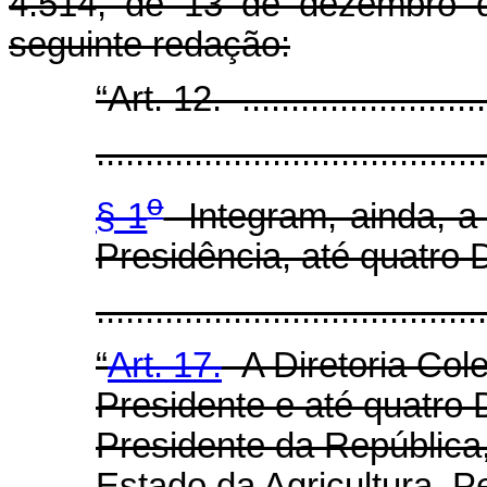
4.514, de 13 de dezembro 
seguinte redação:
“Art. 12. ...........................
........................................
o
§ 1
Integram, ainda, a
Presidência, até quatro D
......................................
“
Art. 17.
A Diretoria Cole
Presidente e até quatro 
Presidente da República,
Estado da Agricultura, P