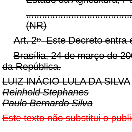
.......................................
(NR)
o
Art. 2
Este Decreto entra e
Brasília, 24 de março de 20
da República.
LUIZ INÁCIO LULA DA SILVA
Reinhold Stephanes
Paulo Bernardo Silva
Este texto não substitui o pu