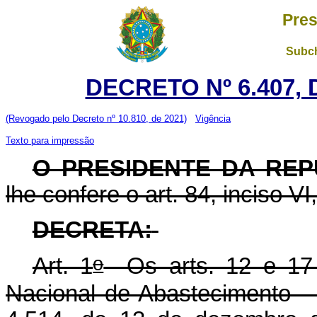
Pres
Subch
DECRETO Nº 6.407, 
(Revogado pelo Decreto nº 10.810, de 2021)
Vigência
Texto para impressão
O PRESIDENTE DA REP
lhe confere o art. 84, inciso VI
DECRETA:
o
Art. 1
Os arts. 12 e 17 
Nacional de Abastecimento 